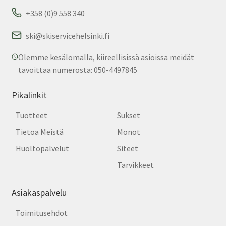
+358 (0)9 558 340
ski@skiservicehelsinki.fi
Olemme kesälomalla, kiireellisissä asioissa meidät
tavoittaa numerosta: 050-4497845
Pikalinkit
Tuotteet
Sukset
Tietoa Meistä
Monot
Huoltopalvelut
Siteet
Tarvikkeet
Asiakaspalvelu
Toimitusehdot