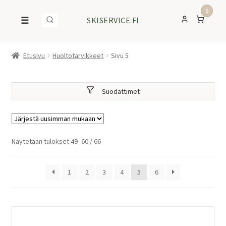
0
☰
SKISERVICE.FI
Etusivu
Huoltotarvikkeet
Sivu 5
Suodattimet
Sorted
Näytetään tulokset 49–60 / 66
by
latest
1
2
3
4
5
6