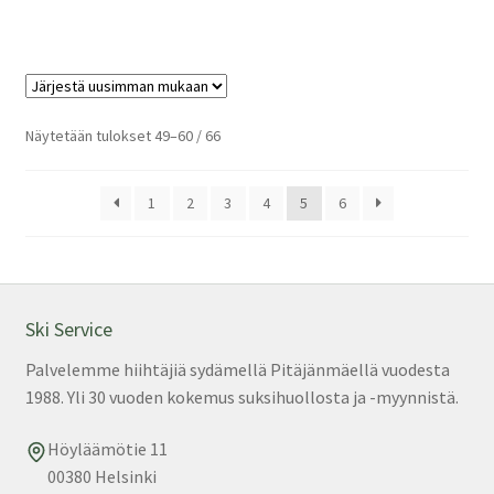
Sorted
Näytetään tulokset 49–60 / 66
by
latest
1
2
3
4
5
6
Ski Service
Palvelemme hiihtäjiä sydämellä Pitäjänmäellä vuodesta
1988. Yli 30 vuoden kokemus suksihuollosta ja -myynnistä.
Höyläämötie 11
00380 Helsinki