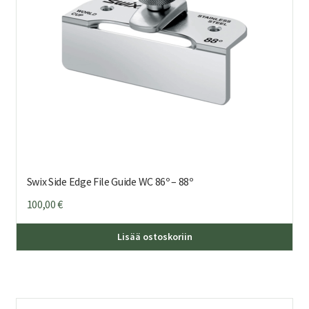
Swix Side Edge File Guide WC 86º – 88º
100,00
€
Täl
Lisää ostoskoriin
tuo
on
us
mu