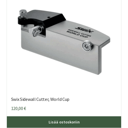
Voi
teh
val
tuo
sivu
Swix Sidewall Cutter, World Cup
120,00
€
Lisää ostoskoriin