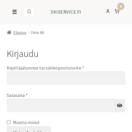
0
☰
SKISERVICE.FI
Etusivu
Oma tili
Kirjaudu
Vaaditaan
Käyttäjätunnus tai sähköpostiosoite
*
Vaaditaan
Salasana
*
Muista minut