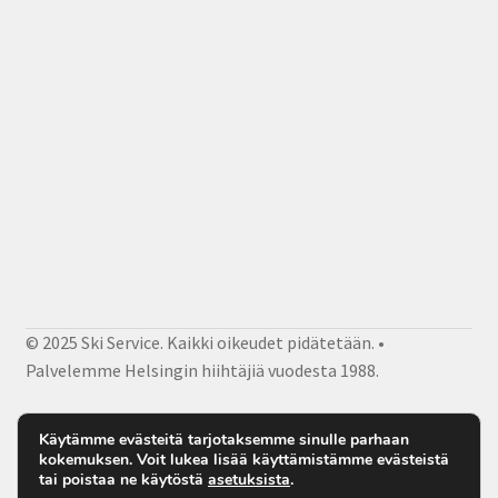
© 2025 Ski Service. Kaikki oikeudet pidätetään. •
Palvelemme Helsingin hiihtäjiä vuodesta 1988.
Facebook
Instagram
Sähköposti
Käytämme evästeitä tarjotaksemme sinulle parhaan
kokemuksen. Voit lukea lisää käyttämistämme evästeistä
tai poistaa ne käytöstä
asetuksista
.