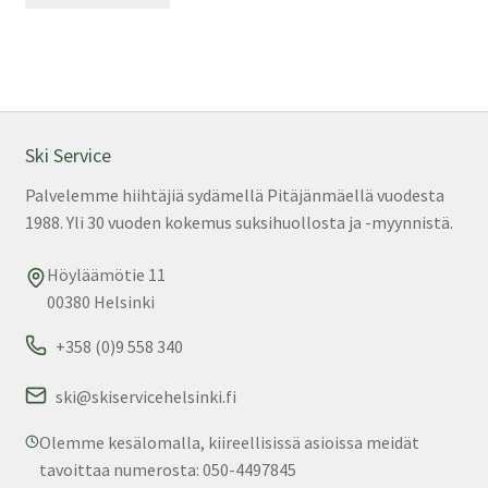
Ski Service
Palvelemme hiihtäjiä sydämellä Pitäjänmäellä vuodesta
1988. Yli 30 vuoden kokemus suksihuollosta ja -myynnistä.
Höyläämötie 11
00380 Helsinki
+358 (0)9 558 340
ski@skiservicehelsinki.fi
Olemme kesälomalla, kiireellisissä asioissa meidät
tavoittaa numerosta: 050-4497845