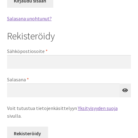
Kirjaudu sisään
Salasana unohtunut?
Rekisteröidy
Vaaditaan
Sähköpostiosoite
*
Vaaditaan
Salasana
*
Voit tutustua tietojenkäsittelyyn
Yksityisyyden suoja
sivulla.
Rekisteröidy