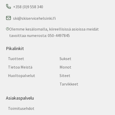
+358 (0)9 558 340
ski@skiservicehelsinki.fi
Olemme kesälomalla, kiireellisissä asioissa meidät
tavoittaa numerosta: 050-4497845
Pikalinkit
Tuotteet
Sukset
Tietoa Meistä
Monot
Huoltopalvelut
Siteet
Tarvikkeet
Asiakaspalvelu
Toimitusehdot