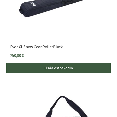
Evoc XL Snow Gear RollerBlack
250,00
€
Lisää ostoskoriin