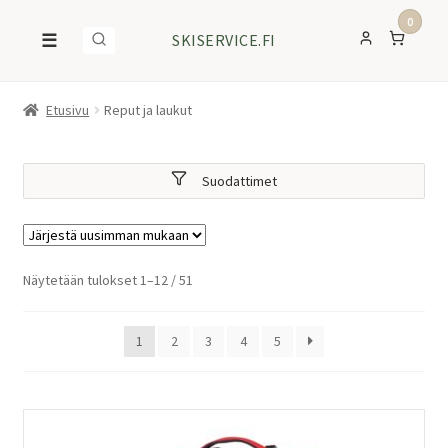
0
☰
SKISERVICE.FI
Etusivu
Reput ja laukut
Suodattimet
Sorted
Näytetään tulokset 1–12 / 51
by
latest
1
2
3
4
5