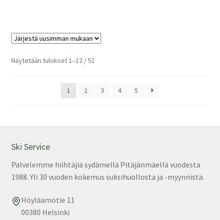
Sorted
Näytetään tulokset 1–12 / 51
by
latest
1
2
3
4
5
Ski Service
Palvelemme hiihtäjiä sydämellä Pitäjänmäellä vuodesta
1988. Yli 30 vuoden kokemus suksihuollosta ja -myynnistä.
Höyläämötie 11
00380 Helsinki