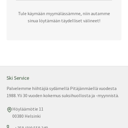
Tule käymään myymälässämme, niin autamme
sinua löytämään täydelliset välineet!
Ski Service
Palvelemme hiihtäjiä sydämellä Pitäjänmäellä vuodesta
1988. Yli 30 vuoden kokemus suksihuollosta ja -myynnistä.
Höyläämötie 11
00380 Helsinki
+358 (0)9 558 340