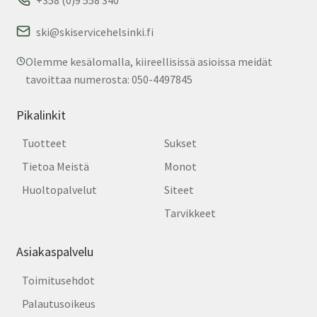
ski@skiservicehelsinki.fi
Olemme kesälomalla, kiireellisissä asioissa meidät
tavoittaa numerosta: 050-4497845
Pikalinkit
Tuotteet
Sukset
Tietoa Meistä
Monot
Huoltopalvelut
Siteet
Tarvikkeet
Asiakaspalvelu
Toimitusehdot
Palautusoikeus