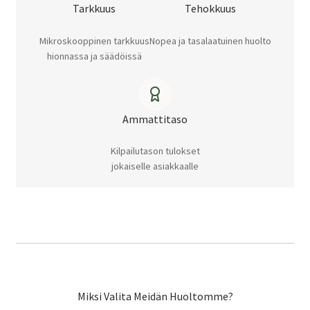
Tarkkuus
Tehokkuus
Mikroskooppinen tarkkuus
Nopea ja tasalaatuinen huolto
hionnassa ja säädöissä
Ammattitaso
Kilpailutason tulokset
jokaiselle asiakkaalle
Miksi Valita Meidän Huoltomme?