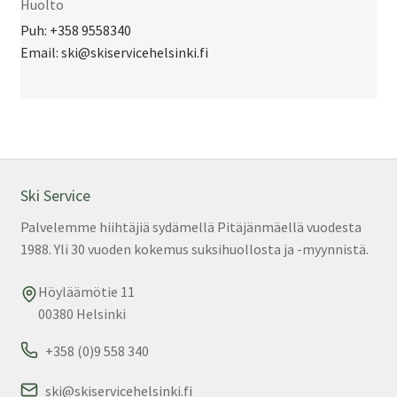
Huolto
Puh: +358 9558340
Email: ski@skiservicehelsinki.fi
Ski Service
Palvelemme hiihtäjiä sydämellä Pitäjänmäellä vuodesta
1988. Yli 30 vuoden kokemus suksihuollosta ja -myynnistä.
Höyläämötie 11
00380 Helsinki
+358 (0)9 558 340
ski@skiservicehelsinki.fi