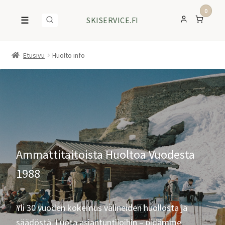
0
☰
SKISERVICE.FI
Etusivu
Huolto info
Ammattitaitoista Huoltoa Vuodesta
1988
Yli 30 vuoden kokemus välineiden huollosta ja
säädöstä. Luota asiantuntijoihin – pidämme