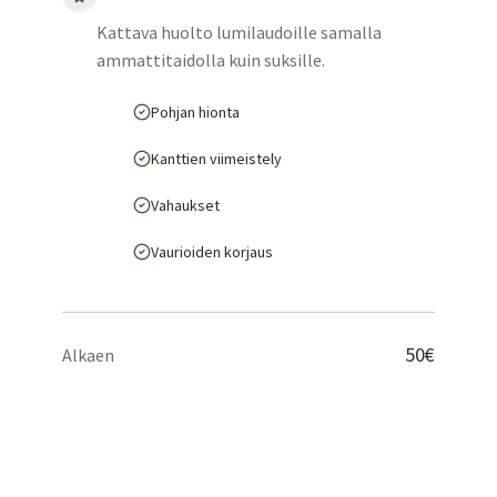
Kattava huolto lumilaudoille samalla
ammattitaidolla kuin suksille.
Pohjan hionta
Kanttien viimeistely
Vahaukset
Vaurioiden korjaus
50€
Alkaen