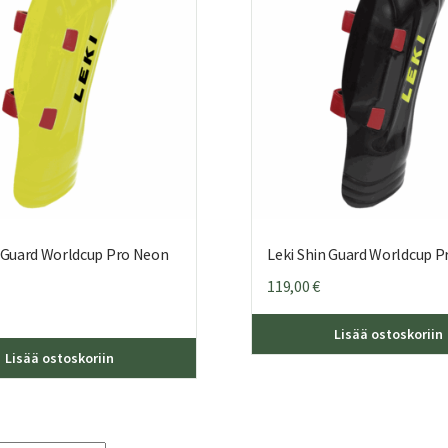
valinnat
tuotteen
sivulla.
n Guard Worldcup Pro Neon
Leki Shin Guard Worldcup P
119,00
€
Lisää ostoskoriin
Lisää ostoskoriin