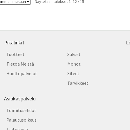
Sorted
Näytetään tulokset 1–12 / 15
by
latest
Pikalinkit
L
Tuotteet
Sukset
Tietoa Meistä
Monot
Huoltopalvelut
Siteet
Tarvikkeet
Asiakaspalvelu
Toimitusehdot
Palautusoikeus
Tietosuoja