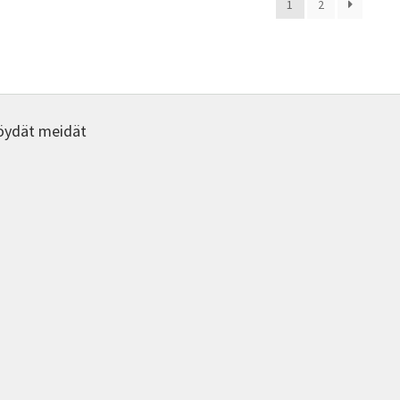
1
2
öydät meidät