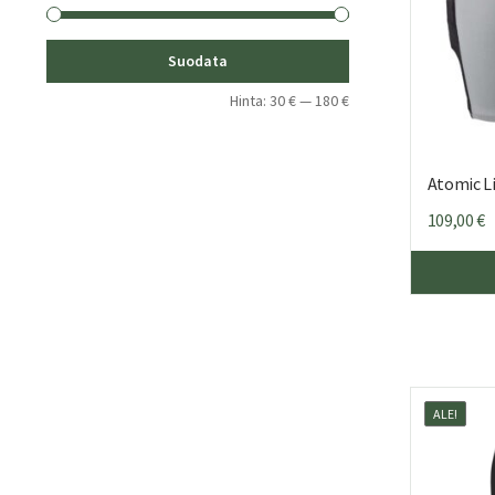
Minimihinta
Maksimihinta
Suodata
Hinta:
30 €
—
180 €
Atomic Li
109,00
€
ALE!