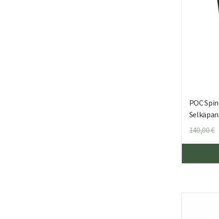
POC Spin
Selkäpan
140,00
€
h
o
1