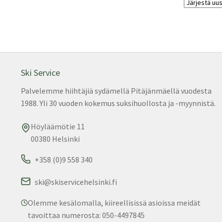
Ski Service
Palvelemme hiihtäjiä sydämellä Pitäjänmäellä vuodesta
1988. Yli 30 vuoden kokemus suksihuollosta ja -myynnistä.
Höyläämötie 11
00380 Helsinki
+358 (0)9 558 340
ski@skiservicehelsinki.fi
Olemme kesälomalla, kiireellisissä asioissa meidät
tavoittaa numerosta: 050-4497845