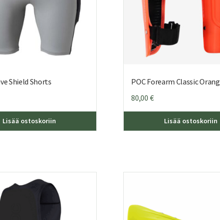
ve Shield Shorts
POC Forearm Classic Oran
80,00
€
Tällä
Lisää ostoskoriin
Lisää ostoskoriin
tuotteella
on
useampi
muunnelma.
Voit
tehdä
valinnat
tuotteen
sivulla.