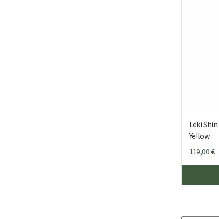
Leki Shi
Yellow
119,00
€