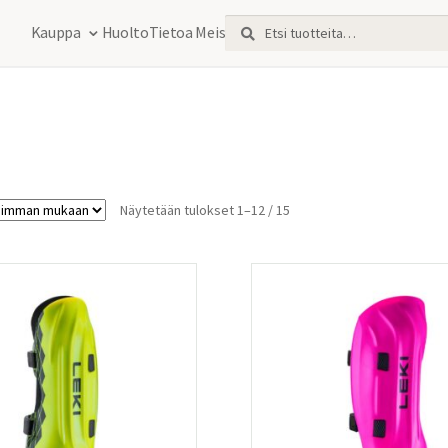
Etsi:
Haku
Kauppa
Huolto
Tietoa Meistä
Sorted
Näytetään tulokset 1–12 / 15
by
latest