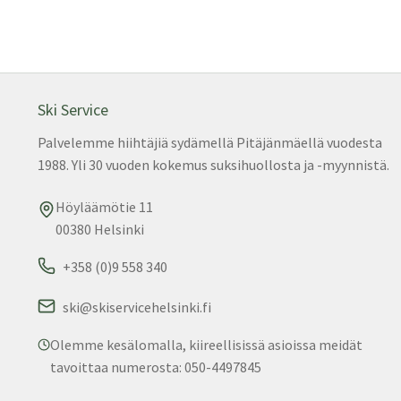
Ski Service
Palvelemme hiihtäjiä sydämellä Pitäjänmäellä vuodesta
1988. Yli 30 vuoden kokemus suksihuollosta ja -myynnistä.
Höyläämötie 11
00380 Helsinki
+358 (0)9 558 340
ski@skiservicehelsinki.fi
Olemme kesälomalla, kiireellisissä asioissa meidät
tavoittaa numerosta: 050-4497845