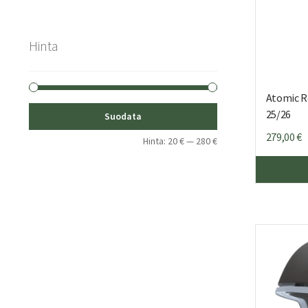
Hinta
Atomic R
Minimihinta
Maksimihinta
25/26
Suodata
279,00
€
Hinta:
20 €
—
280 €