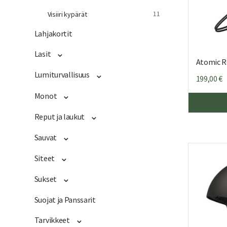
11
Visiiri kypärät
Lahjakortit
Lasit
Atomic R
Lumiturvallisuus
199,00
€
Monot
Reput ja laukut
Sauvat
Siteet
Sukset
Suojat ja Panssarit
Tarvikkeet