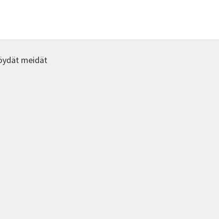
valinnat
valinna
tuotteen
tuotte
sivulla.
sivulla.
öydät meidät