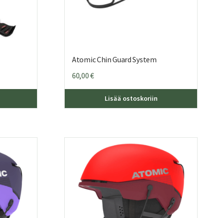
Atomic Chin Guard System
60,00
€
Tällä
Lisää ostoskoriin
tuotteella
on
useampi
muunnelma.
Voit
tehdä
valinnat
tuotteen
sivulla.