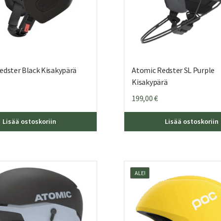
edster Black Kisakypärä
Atomic Redster SL Purple
Kisakypärä
199,00
€
Tällä
Lisää ostoskoriin
Lisää ostoskoriin
tuotteella
on
useampi
muunnelma.
Voit
ALE!
tehdä
valinnat
tuotteen
sivulla.