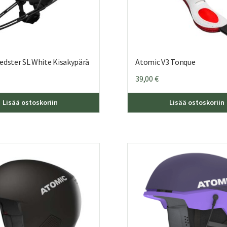
edster SL White Kisakypärä
Atomic V3 Tonque
39,00
€
Tällä
Lisää ostoskoriin
Lisää ostoskoriin
tuotteella
on
useampi
muunnelma.
Voit
tehdä
valinnat
tuotteen
sivulla.