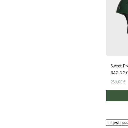
Sweet Pr
RACING 
259,00
€
h
o
2