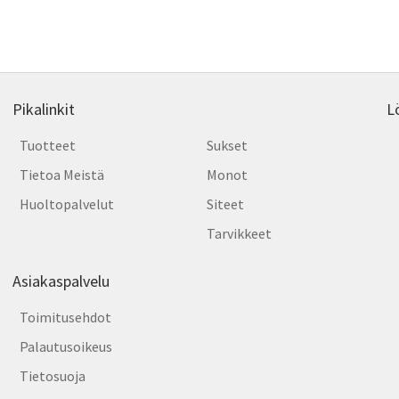
by
tehdä
latest
valinnat
tuotteen
sivulla.
Pikalinkit
L
Tuotteet
Sukset
Tietoa Meistä
Monot
Huoltopalvelut
Siteet
Tarvikkeet
Asiakaspalvelu
Toimitusehdot
Palautusoikeus
Tietosuoja