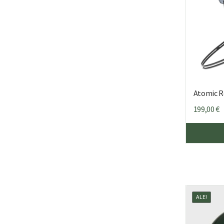
Atomic R
199,00
€
ALE!