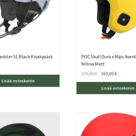
edster SL Black Kisakypärä
POC Skull Dura x Mips Aven
Yellow Matt
Alkuperäinen
Nykyinen
279,00
€
160,00
€
Tällä
hinta
hinta
Lisää ostoskoriin
tuotteella
oli:
on:
Lisää ostoskoriin
on
279,00 €.
160,00 €.
useampi
muunnelma.
Voit
tehdä
valinnat
tuotteen