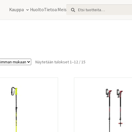
Etsi:
Haku
Kauppa
Huolto
Tietoa Meistä
Sorted
Näytetään tulokset 1–12 / 15
by
latest