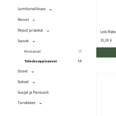
Lumiturvallisuus
Monot
Reput ja laukut
Leki Ride
35,00
€
Sauvat
15
Kisasauvat
15
Teleskooppisauvat
Siteet
Sukset
Suojat ja Panssarit
Tarvikkeet