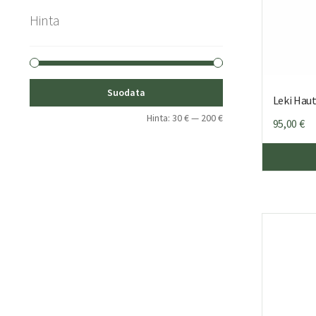
Hinta
Minimihinta
Maksimihinta
Suodata
Leki Haut
Hinta:
30 €
—
200 €
95,00
€