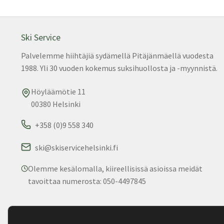
Ski Service
Palvelemme hiihtäjiä sydämellä Pitäjänmäellä vuodesta
1988. Yli 30 vuoden kokemus suksihuollosta ja -myynnistä.
Höyläämötie 11
00380 Helsinki
+358 (0)9 558 340
ski@skiservicehelsinki.fi
Olemme kesälomalla, kiireellisissä asioissa meidät
tavoittaa numerosta: 050-4497845