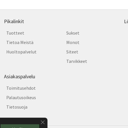
Pikalinkit
L
Tuotteet
Sukset
Tietoa Meistä
Monot
Huoltopalvelut
Siteet
Tarvikkeet
Asiakaspalvelu
Toimitusehdot
Palautusoikeus
Tietosuoja
Sulje evästebanneri