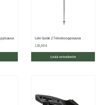
oppisauva
Leki Guide 2 Teleskooppisauva
120,00
€
Lisää ostoskoriin