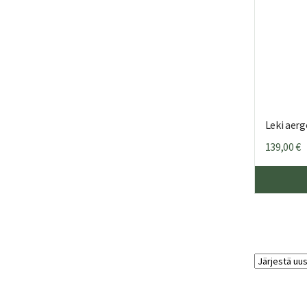
Leki aer
139,00
€