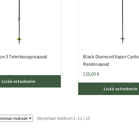
gon 3 Teleskooppisauvat
Black Diamond Vapor Carb
Randosauvat
120,00
€
Lisää ostoskoriin
Lisää ostoskoriin
Sorted
Näytetään tulokset 1–12 / 15
by
latest