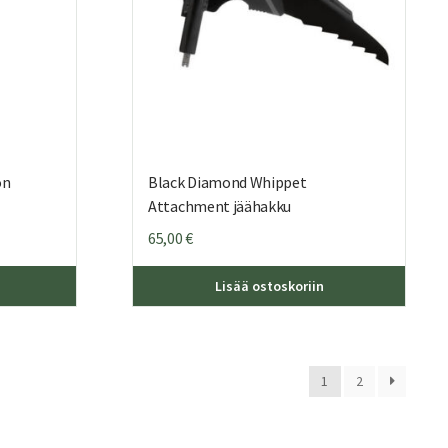
on
Black Diamond Whippet
Attachment jäähakku
65,00
€
Tällä
Lisää ostoskoriin
tuotteella
on
useampi
muunnelma.
1
2
Voit
tehdä
valinnat