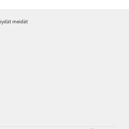
tuotteen
sivulla.
öydät meidät