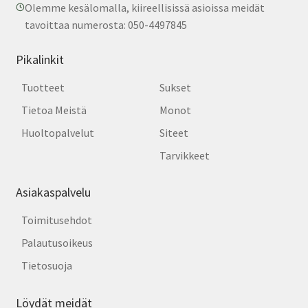
Olemme kesälomalla, kiireellisissä asioissa meidät
tavoittaa numerosta: 050-4497845
Pikalinkit
Tuotteet
Sukset
Tietoa Meistä
Monot
Huoltopalvelut
Siteet
Tarvikkeet
Asiakaspalvelu
Toimitusehdot
Palautusoikeus
Tietosuoja
Löydät meidät