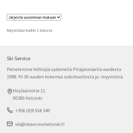
us
mu
Voi
teh
Sorted
Näytetään kaikki 2 tulosta
by
val
latest
tuo
sivu
Ski Service
Palvelemme hiihtäjiä sydämellä Pitäjänmäellä vuodesta
1988. Yli 30 vuoden kokemus suksihuollosta ja -myynnistä.
Höyläämötie 11
00380 Helsinki
+358 (0)9 558 340
ski@skiservicehelsinki.fi