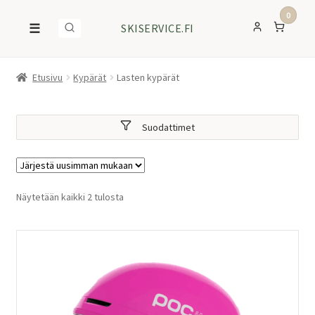
0
☰
SKISERVICE.FI
Etusivu
Kypärät
Lasten kypärät
Suodattimet
Sorted
Näytetään kaikki 2 tulosta
by
latest