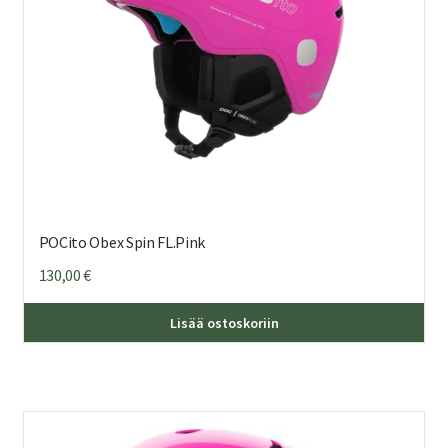
POCito Obex Spin FL.Pink
130,00
€
Täl
Lisää ostoskoriin
tuo
on
us
mu
Voi