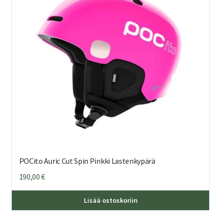
teh
val
tuo
sivu
POCito Auric Cut Spin Pinkki Lastenkypärä
190,00
€
Täl
Lisää ostoskoriin
tuo
on