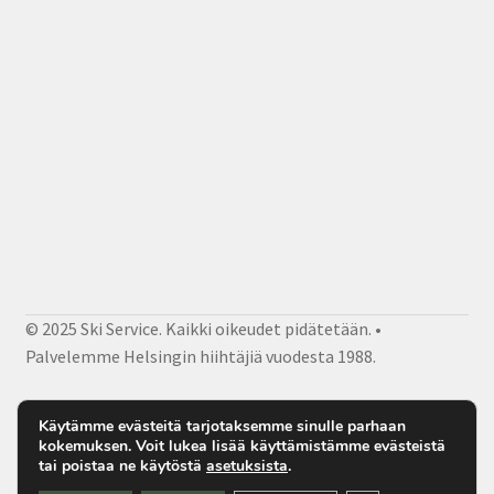
© 2025 Ski Service. Kaikki oikeudet pidätetään. •
Palvelemme Helsingin hiihtäjiä vuodesta 1988.
Facebook
Instagram
Sähköposti
Käytämme evästeitä tarjotaksemme sinulle parhaan
kokemuksen. Voit lukea lisää käyttämistämme evästeistä
tai poistaa ne käytöstä
asetuksista
.