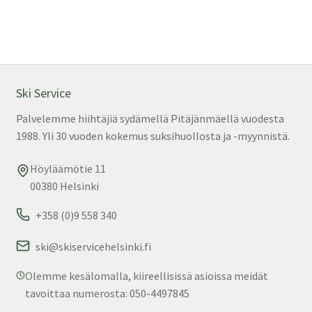
Ski Service
Palvelemme hiihtäjiä sydämellä Pitäjänmäellä vuodesta
1988. Yli 30 vuoden kokemus suksihuollosta ja -myynnistä.
Höyläämötie 11
00380 Helsinki
+358 (0)9 558 340
ski@skiservicehelsinki.fi
Olemme kesälomalla, kiireellisissä asioissa meidät
tavoittaa numerosta: 050-4497845