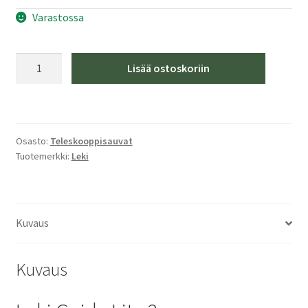
Varastossa
Leki
Lisää ostoskoriin
Guide
Lite
2
Teleskooppisauva
Osasto:
Teleskooppisauvat
määrä
Tuotemerkki:
Leki
Kuvaus
Kuvaus