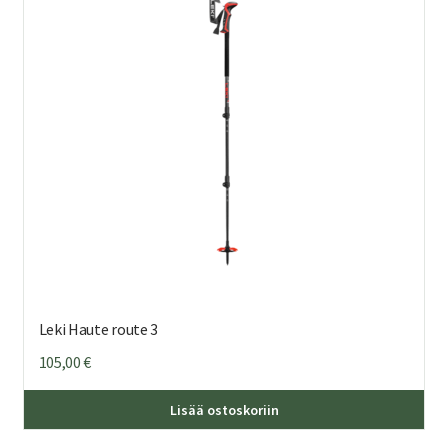
Leki Haute route 3
105,00
€
Lisää ostoskoriin