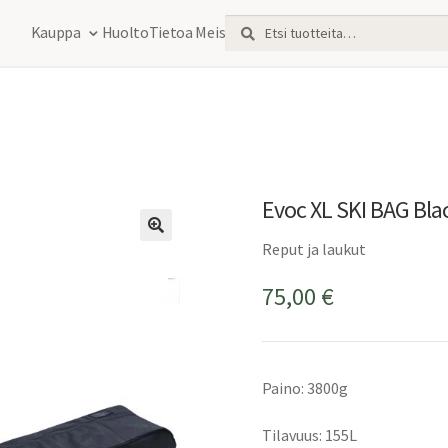
Etsi:
Haku
Kauppa
Huolto
Tietoa Meistä
Evoc XL SKI BAG Bla
Reput ja laukut
75,00
€
Paino: 3800g
Tilavuus: 155L