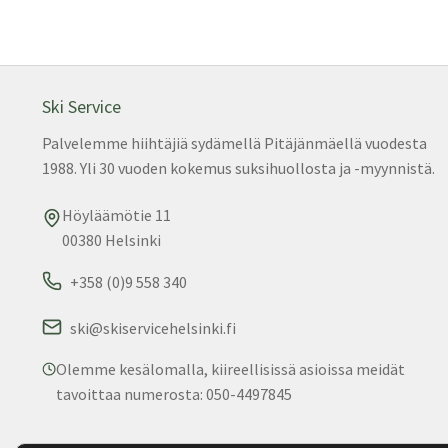
Ski Service
Palvelemme hiihtäjiä sydämellä Pitäjänmäellä vuodesta
1988. Yli 30 vuoden kokemus suksihuollosta ja -myynnistä.
Höyläämötie 11
00380 Helsinki
+358 (0)9 558 340
ski@skiservicehelsinki.fi
Olemme kesälomalla, kiireellisissä asioissa meidät
tavoittaa numerosta: 050-4497845