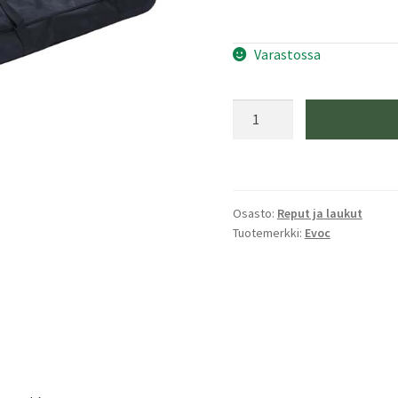
Varastossa
Evoc
XL
SKI
BAG
Black
Osasto:
Reput ja laukut
määrä
Tuotemerkki:
Evoc