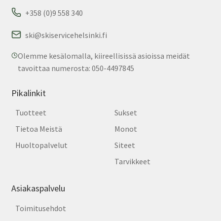
+358 (0)9 558 340
ski@skiservicehelsinki.fi
Olemme kesälomalla, kiireellisissä asioissa meidät
tavoittaa numerosta: 050-4497845
Pikalinkit
Tuotteet
Sukset
Tietoa Meistä
Monot
Huoltopalvelut
Siteet
Tarvikkeet
Asiakaspalvelu
Toimitusehdot