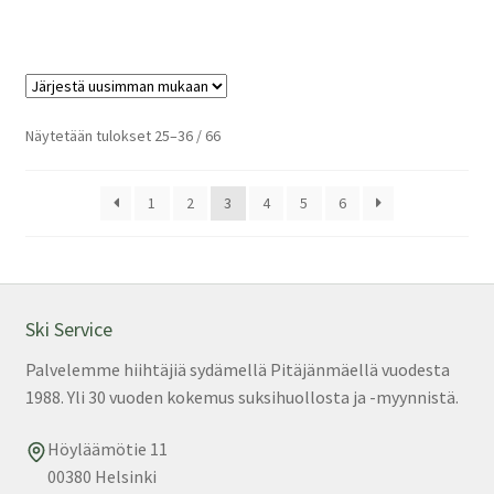
Sorted
Näytetään tulokset 25–36 / 66
by
latest
1
2
3
4
5
6
Ski Service
Palvelemme hiihtäjiä sydämellä Pitäjänmäellä vuodesta
1988. Yli 30 vuoden kokemus suksihuollosta ja -myynnistä.
Höyläämötie 11
00380 Helsinki