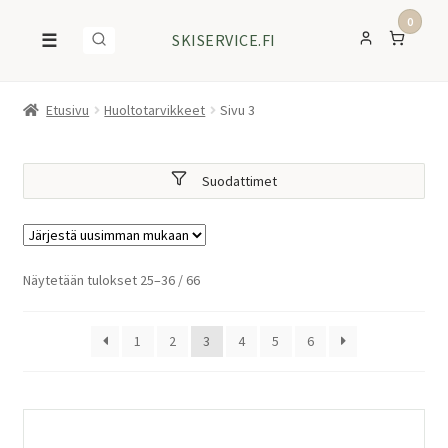
0
☰
SKISERVICE.FI
Etusivu
Huoltotarvikkeet
Sivu 3
Suodattimet
Sorted
Näytetään tulokset 25–36 / 66
by
latest
1
2
3
4
5
6