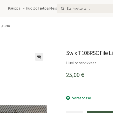
Etsi:
Haku
Kauppa
Huolto
Tietoa Meistä
4T,10cm
Swix T106RSC File 
Huoltotarvikkeet
25,00
€
Varastossa