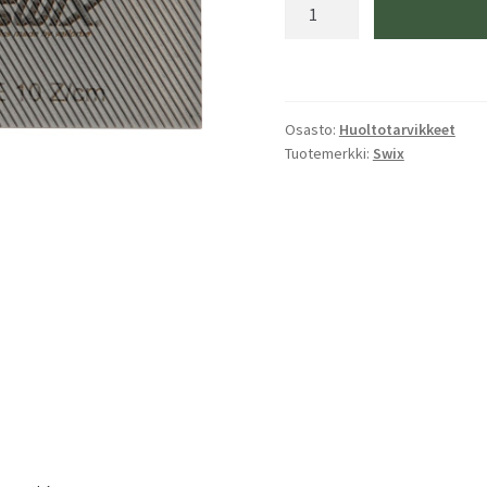
Swix
T106RSC
File
Light
Chrome
Osasto:
Huoltotarvikkeet
14T,10cm
Tuotemerkki:
Swix
määrä