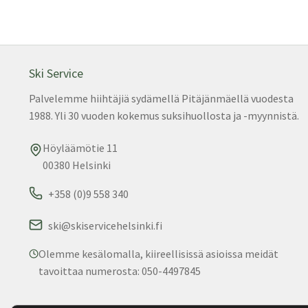
Ski Service
Palvelemme hiihtäjiä sydämellä Pitäjänmäellä vuodesta
1988. Yli 30 vuoden kokemus suksihuollosta ja -myynnistä.
Höyläämötie 11
00380 Helsinki
+358 (0)9 558 340
ski@skiservicehelsinki.fi
Olemme kesälomalla, kiireellisissä asioissa meidät
tavoittaa numerosta: 050-4497845