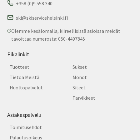
+358 (0)9 558 340
ski@skiservicehelsinki.fi
Olemme kesälomalla, kiireellisissä asioissa meidät
tavoittaa numerosta: 050-4497845
Pikalinkit
Tuotteet
Sukset
Tietoa Meistä
Monot
Huoltopalvelut
Siteet
Tarvikkeet
Asiakaspalvelu
Toimitusehdot
Palautusoikeus