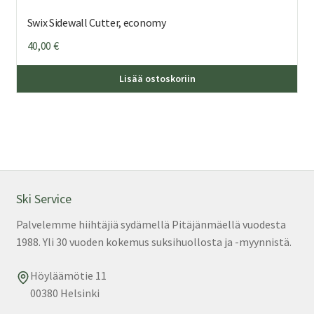
Swix Sidewall Cutter, economy
40,00
€
Lisää ostoskoriin
Ski Service
Palvelemme hiihtäjiä sydämellä Pitäjänmäellä vuodesta
1988. Yli 30 vuoden kokemus suksihuollosta ja -myynnistä.
Höyläämötie 11
00380 Helsinki