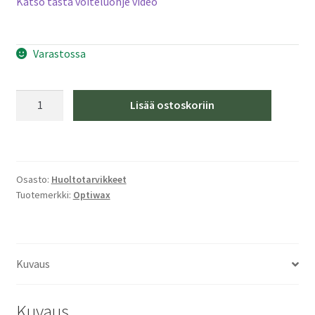
Katso tästä voiteluohje video
Varastossa
Optiwax
Lisää ostoskoriin
Glide
Tape
Eco
Wide
Osasto:
Huoltotarvikkeet
10m
Tuotemerkki:
Optiwax
määrä
Kuvaus
Kuvaus