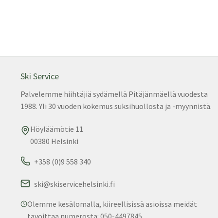
Ski Service
Palvelemme hiihtäjiä sydämellä Pitäjänmäellä vuodesta
1988. Yli 30 vuoden kokemus suksihuollosta ja -myynnistä.
Höyläämötie 11
00380 Helsinki
+358 (0)9 558 340
ski@skiservicehelsinki.fi
Olemme kesälomalla, kiireellisissä asioissa meidät
tavoittaa numerosta: 050-4497845