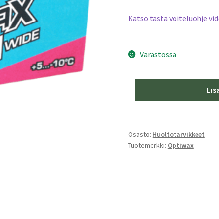
Katso tästä voiteluohje vi
Varastossa
Optiwax
Lis
Glide
Tape
1
Wide
Osasto:
Huoltotarvikkeet
Tuotemerkki:
Optiwax
25m
määrä