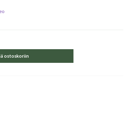
deo
ää ostoskoriin