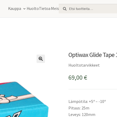
Etsi:
Haku
Kauppa
Huolto
Tietoa Meistä
Optiwax Glide Tape
Huoltotarvikkeet
69,00
€
Lämpötila: +5º – -10º
Pituus: 25m
Leveys: 120mm