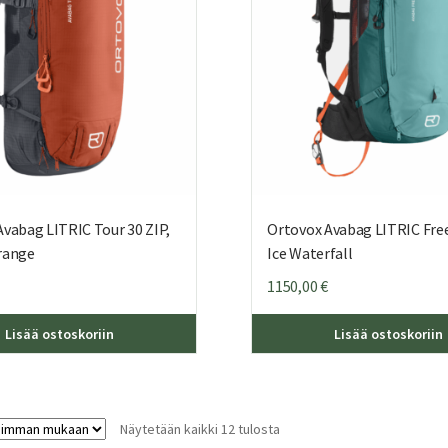
vabag LITRIC Tour 30 ZIP,
Ortovox Avabag LITRIC Freer
range
Ice Waterfall
1150,00
€
Lisää ostoskoriin
Lisää ostoskoriin
Sorted
Näytetään kaikki 12 tulosta