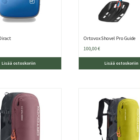
Diract
Ortovox Shovel Pro Guide
100,00
€
Lisää ostoskoriin
Lisää ostoskoriin