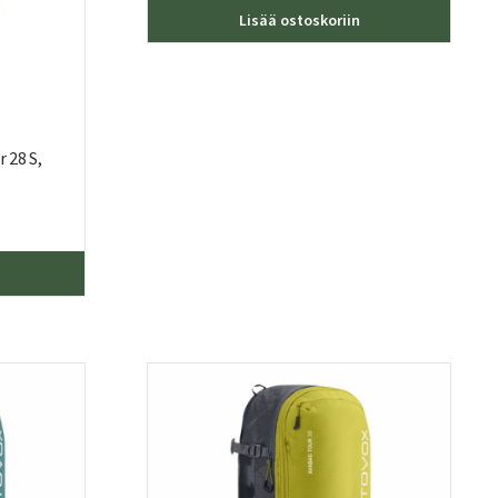
Lisää ostoskoriin
 28 S,