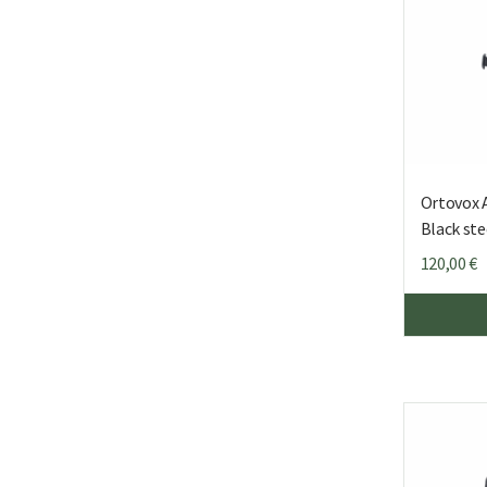
Ortovox A
Black ste
120,00
€