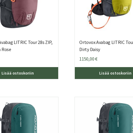
vabag LITRIC Tour 28s ZIP,
Ortovox Avabag LITRIC Tour
 Rose
Dirty Daisy
1150,00
€
Lisää ostoskoriin
Lisää ostoskoriin