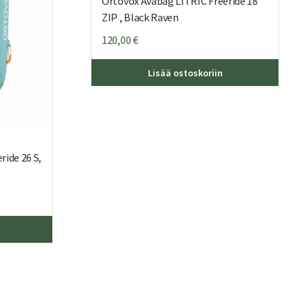
Ortovox Avabag LITRIC Freeride 18
ZIP , Black Raven
120,00
€
Lisää ostoskoriin
ide 26 S,