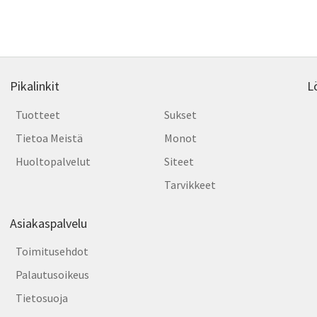
by
latest
Pikalinkit
L
Tuotteet
Sukset
Tietoa Meistä
Monot
Huoltopalvelut
Siteet
Tarvikkeet
Asiakaspalvelu
Toimitusehdot
Palautusoikeus
Tietosuoja