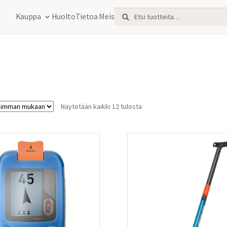
Etsi:
Haku
Kauppa
Huolto
Tietoa Meistä
Sorted
Näytetään kaikki 12 tulosta
by
latest