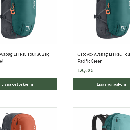
vabag LITRIC Tour 30 ZIP,
Ortovox Avabag LITRIC Tour
el
Pacific Green
120,00
€
Lisää ostoskoriin
Lisää ostoskoriin