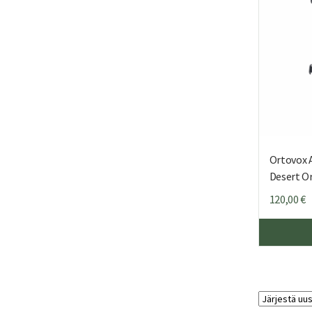
Ortovox A
Desert O
120,00
€