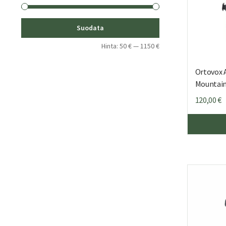
Minimihinta
Maksimihinta
Suodata
Hinta:
50 €
—
1150 €
Ortovox A
Mountain
120,00
€