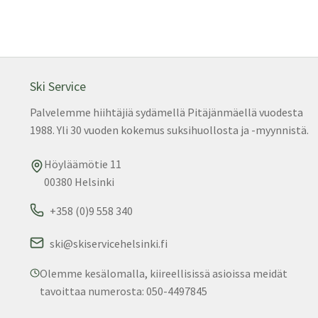
Ski Service
Palvelemme hiihtäjiä sydämellä Pitäjänmäellä vuodesta
1988. Yli 30 vuoden kokemus suksihuollosta ja -myynnistä.
Höyläämötie 11
00380 Helsinki
+358 (0)9 558 340
ski@skiservicehelsinki.fi
Olemme kesälomalla, kiireellisissä asioissa meidät
tavoittaa numerosta: 050-4497845