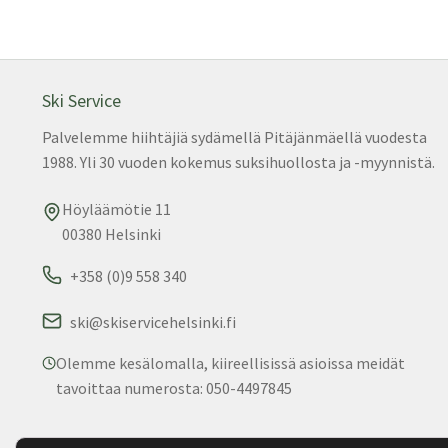
Ski Service
Palvelemme hiihtäjiä sydämellä Pitäjänmäellä vuodesta
1988. Yli 30 vuoden kokemus suksihuollosta ja -myynnistä.
Höyläämötie 11
00380 Helsinki
+358 (0)9 558 340
ski@skiservicehelsinki.fi
Olemme kesälomalla, kiireellisissä asioissa meidät
tavoittaa numerosta: 050-4497845