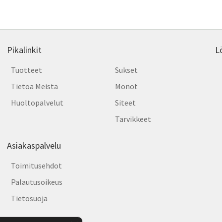
Pikalinkit
L
Tuotteet
Sukset
Tietoa Meistä
Monot
Huoltopalvelut
Siteet
Tarvikkeet
Asiakaspalvelu
Toimitusehdot
Palautusoikeus
Tietosuoja
Sulje evästebanneri