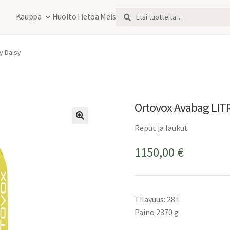
Etsi:
Haku
Kauppa
Huolto
Tietoa Meistä
y Daisy
Ortovox Avabag LITRI
Reput ja laukut
1150,00
€
Tilavuus: 28 L
Paino 2370 g