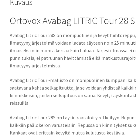
Kuvaus
Ortovox Avabag LITRIC Tour 28 S
Avabag Litric Tour 28S on monipuolinen ja kevyt hiihtoreppu
ilmatyynyjärjestelmä voidaan ladata täyteen noin 25 minuutis
ilmaiseksi niin monta kertaa kuin haluaa. Järjestelmässä ei
punnituksia, ei patruunan hävittämistä eikä matkustusrajoit
ilmatyynyjärjestelmistä.
Avabag Litric Tour -mallisto on monipuolinen kumppani kaikk
saatavana kahta selkäpituutta, ja se voidaan yhdistää kaikkiin
kiinnikkeisiin, joiden selkäpituus on sama. Kevyt, täyskont
reissuilla.
Avabag Litric Tour 28S on täysin räätälöity retkeilyyn. Rep
kaikkiin päälokeron varusteisiin. Repussa on kiinnitykset suksi
Kankaat ovat erittäin kevyitä mutta kulutusta kestäviä.