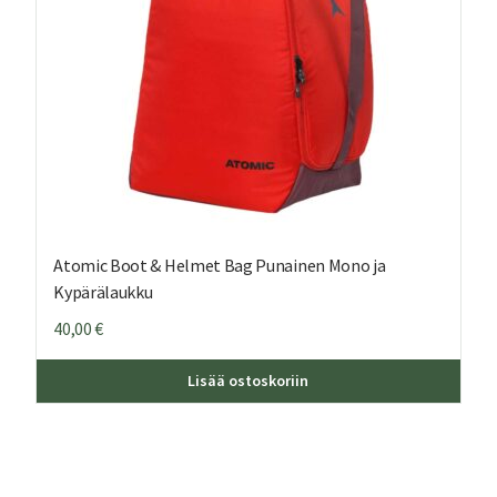
Atomic Boot & Helmet Bag Punainen Mono ja
Kypärälaukku
40,00
€
Lisää ostoskoriin