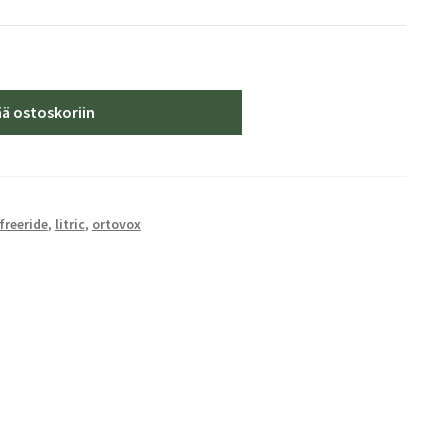
ää ostoskoriin
freeride
,
litric
,
ortovox