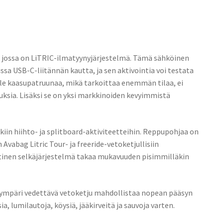
, jossa on LiTRIC-ilmatyynyjärjestelmä. Tämä sähköinen
sa USB-C-liitännän kautta, ja sen aktivointia voi testata
 ole kaasupatruunaa, mikä tarkoittaa enemmän tilaa, ei
uksia. Lisäksi se on yksi markkinoiden kevyimmistä
iin hiihto- ja splitboard-aktiviteetteihin. Reppupohjaa on
 Avabag Litric Tour- ja freeride-vetoketjullisiin
aktinen selkäjärjestelmä takaa mukavuuden pisimmilläkin
un ympäri vedettävä vetoketju mahdollistaa nopean pääsyn
a, lumilautoja, köysiä, jääkirveitä ja sauvoja varten.