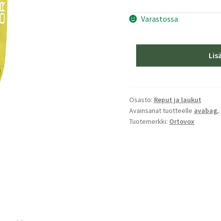
Varastossa
Ortovox
Lis
Avabag
LITRIC
Tour
28
Osasto:
Reput ja laukut
Avainsanat tuotteelle
avabag
,
S,
Tuotemerkki:
Ortovox
Dirty
Daisy
määrä