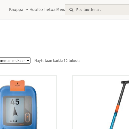
Etsi:
Haku
Kauppa
Huolto
Tietoa Meistä
Sorted
Näytetään kaikki 12 tulosta
by
latest