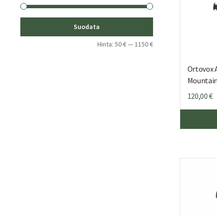
Minimihinta
Maksimihinta
Suodata
Hinta:
50 €
—
1150 €
Ortovox A
Mountain
120,00
€