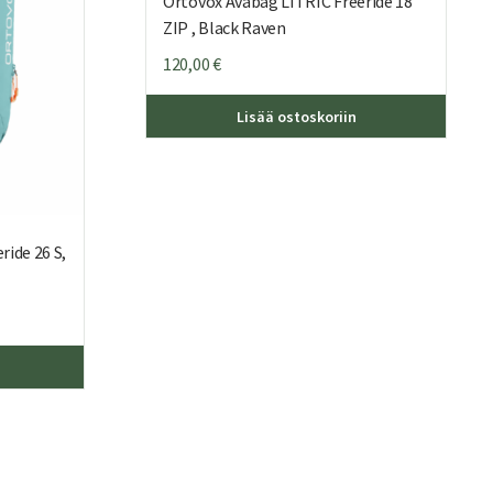
Ortovox Avabag LITRIC Freeride 18
ZIP , Black Raven
120,00
€
Lisää ostoskoriin
ide 26 S,