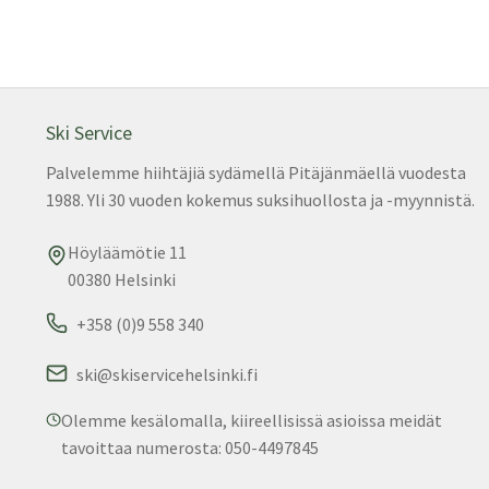
Ski Service
Palvelemme hiihtäjiä sydämellä Pitäjänmäellä vuodesta
1988. Yli 30 vuoden kokemus suksihuollosta ja -myynnistä.
Höyläämötie 11
00380 Helsinki
+358 (0)9 558 340
ski@skiservicehelsinki.fi
Olemme kesälomalla, kiireellisissä asioissa meidät
tavoittaa numerosta: 050-4497845