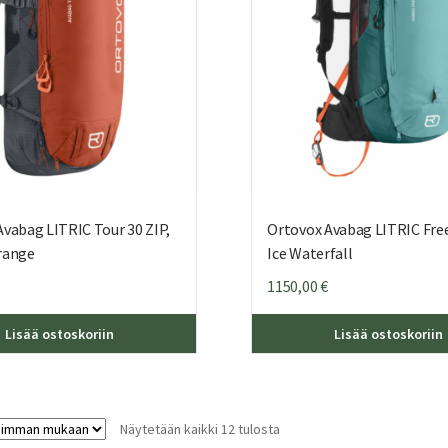
vabag LITRIC Tour 30 ZIP,
Ortovox Avabag LITRIC Freer
range
Ice Waterfall
1150,00
€
Lisää ostoskoriin
Lisää ostoskoriin
Sorted
Näytetään kaikki 12 tulosta