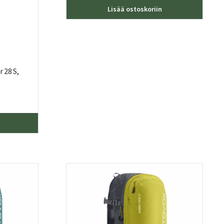
Lisää ostoskoriin
 28 S,