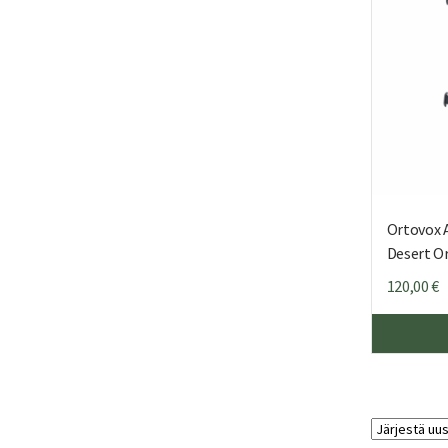
Ortovox A
Desert O
120,00
€