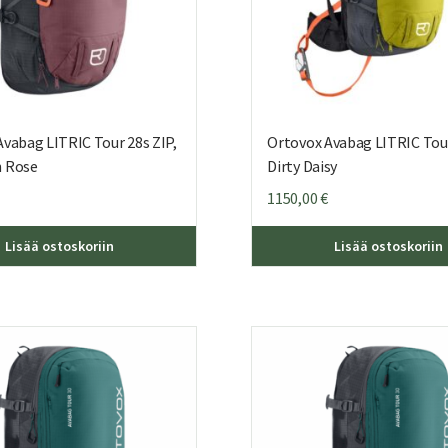
vabag LITRIC Tour 28s ZIP,
Ortovox Avabag LITRIC Tour
 Rose
Dirty Daisy
1150,00
€
Lisää ostoskoriin
Lisää ostoskoriin