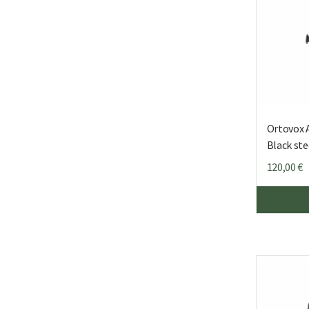
Ortovox A
Black ste
120,00
€