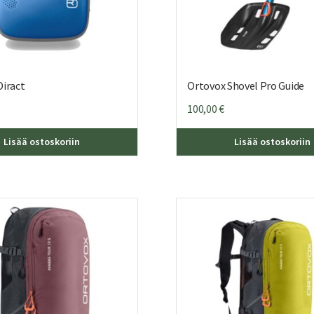
Diract
Ortovox Shovel Pro Guide
100,00
€
Lisää ostoskoriin
Lisää ostoskoriin