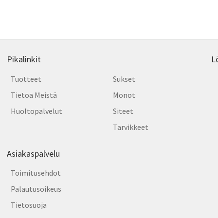
by
latest
Pikalinkit
L
Tuotteet
Sukset
Tietoa Meistä
Monot
Huoltopalvelut
Siteet
Tarvikkeet
Asiakaspalvelu
Toimitusehdot
Palautusoikeus
Tietosuoja