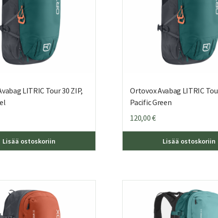
vabag LITRIC Tour 30 ZIP,
Ortovox Avabag LITRIC Tour
el
Pacific Green
120,00
€
Lisää ostoskoriin
Lisää ostoskoriin