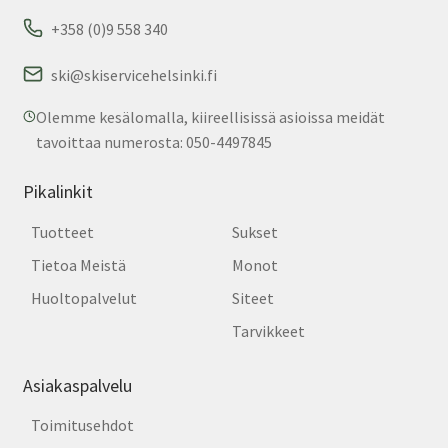
+358 (0)9 558 340
ski@skiservicehelsinki.fi
Olemme kesälomalla, kiireellisissä asioissa meidät
tavoittaa numerosta: 050-4497845
Pikalinkit
Tuotteet
Sukset
Tietoa Meistä
Monot
Huoltopalvelut
Siteet
Tarvikkeet
Asiakaspalvelu
Toimitusehdot