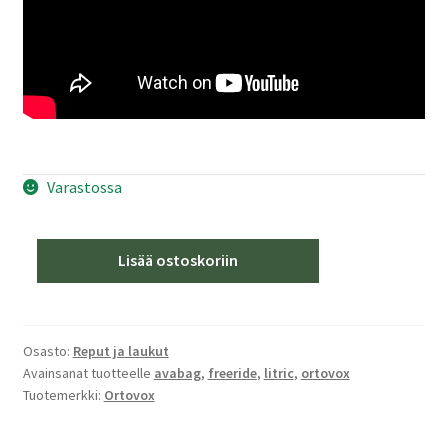
Varastossa
Ortovox
Lisää ostoskoriin
Avabag
LITRIC
Tour
30
Osasto:
Reput ja laukut
Avainsanat tuotteelle
avabag
,
freeride
,
litric
,
ortovox
ZIP,
Tuotemerkki:
Ortovox
Black
steel