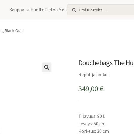
Etsi:
Haku
Kauppa
Huolto
Tietoa Meistä
ag Black Out
Douchebags The Hugg
Reput ja laukut
349,00
€
Tilavuus: 90 L
Leveys: 50 cm
Korkeus: 30 cm