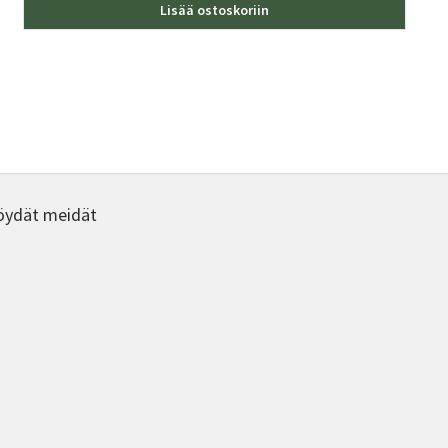
Lisää ostoskoriin
öydät meidät