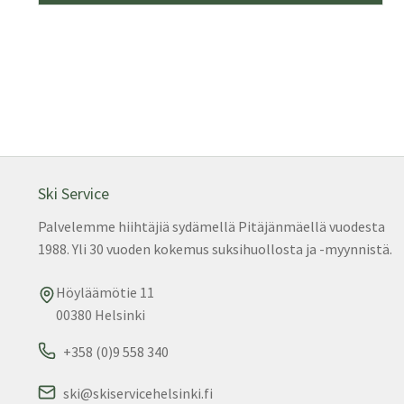
Ski Service
Palvelemme hiihtäjiä sydämellä Pitäjänmäellä vuodesta
1988. Yli 30 vuoden kokemus suksihuollosta ja -myynnistä.
Höyläämötie 11
00380 Helsinki
+358 (0)9 558 340
ski@skiservicehelsinki.fi