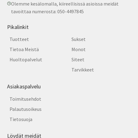
Olemme kesälomalla, kiireellisissä asioissa meidät
tavoittaa numerosta: 050-4497845
Pikalinkit
Tuotteet
Sukset
Tietoa Meistä
Monot
Huoltopalvelut
Siteet
Tarvikkeet
Asiakaspalvelu
Toimitusehdot
Palautusoikeus
Tietosuoja
Löydät meidät