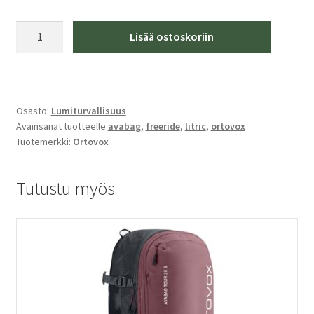
Ortovox
Lisää ostoskoriin
Shovel
Pro
Guide
määrä
Osasto:
Lumiturvallisuus
Avainsanat tuotteelle
avabag
,
freeride
,
litric
,
ortovox
Tuotemerkki:
Ortovox
Tutustu myös