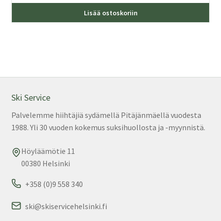
Lisää ostoskoriin
Ski Service
Palvelemme hiihtäjiä sydämellä Pitäjänmäellä vuodesta
1988. Yli 30 vuoden kokemus suksihuollosta ja -myynnistä.
Höyläämötie 11
00380 Helsinki
+358 (0)9 558 340
ski@skiservicehelsinki.fi