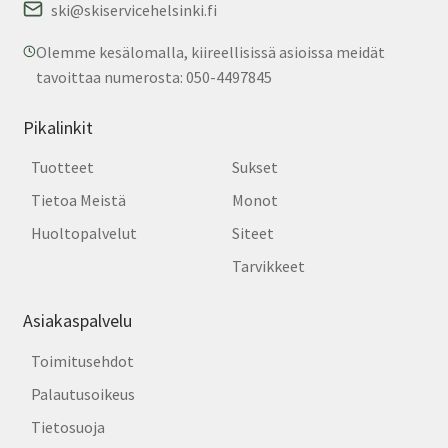
ski@skiservicehelsinki.fi
Olemme kesälomalla, kiireellisissä asioissa meidät
tavoittaa numerosta: 050-4497845
Pikalinkit
Tuotteet
Sukset
Tietoa Meistä
Monot
Huoltopalvelut
Siteet
Tarvikkeet
Asiakaspalvelu
Toimitusehdot
Palautusoikeus
Tietosuoja