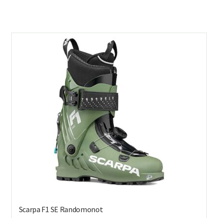
on
us
mu
Voi
teh
val
tuo
sivu
Scarpa F1 SE Randomonot