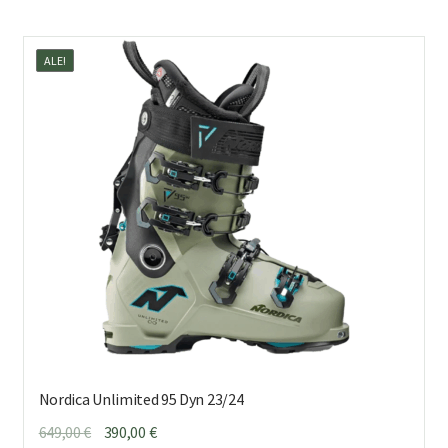
us
mu
ALE!
Voi
teh
val
tuo
sivu
Nordica Unlimited 95 Dyn 23/24
Alkuperäinen
Nykyinen
649,00
€
390,00
€