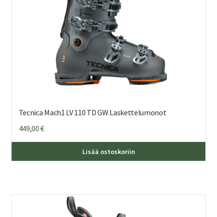
Tecnica Mach1 LV 110 TD GW Laskettelumonot
449,00
€
Täl
Lisää ostoskoriin
tuo
on
us
mu
Voi