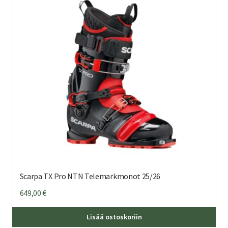
Voi
teh
val
tuo
sivu
Scarpa TX Pro NTN Telemarkmonot 25/26
649,00
€
Täl
Lisää ostoskoriin
tuo