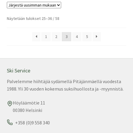
mu
Voi
teh
Sorted
Näytetään tulokset 25–36 / 58
by
val
latest
tuo
1
2
3
4
5
sivu
Ski Service
Palvelemme hiihtäjiä sydämellä Pitäjänmäellä vuodesta
1988. Yli 30 vuoden kokemus suksihuollosta ja -myynnistä.
Höyläämötie 11
00380 Helsinki
+358 (0)9 558 340