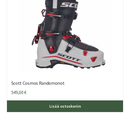
val
tuo
sivu
Scott Cosmos Randomonot
549,00
€
Täl
Lisää ostoskoriin
tuo
on
us