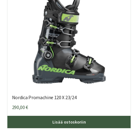
teh
val
tuo
sivu
Nordica Promachine 120 X 23/24
290,00
€
Täl
Lisää ostoskoriin
tuo
on