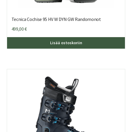
Tecnica Cochise 95 HV W DYN GW Randomonot
499,00
€
Täl
Lisää ostoskoriin
tuo
on
us
mu
Voi
teh
val
tuo
sivu