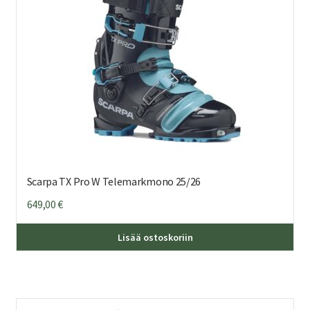
Scarpa TX Pro W Telemarkmono 25/26
649,00
€
Täl
Lisää ostoskoriin
tuo
on
us
mu