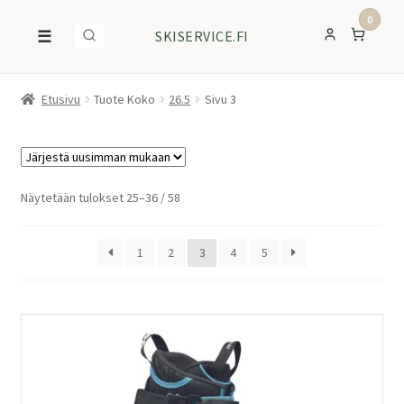
0
☰
SKISERVICE.FI
Etusivu
Tuote Koko
26.5
Sivu 3
Sorted
Näytetään tulokset 25–36 / 58
by
latest
1
2
3
4
5