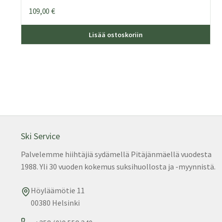
109,00
€
Täll
Lisää ostoskoriin
tuot
on
use
muu
Voit
teh
vali
tuo
sivu
Ski Service
Palvelemme hiihtäjiä sydämellä Pitäjänmäellä vuodesta
1988. Yli 30 vuoden kokemus suksihuollosta ja -myynnistä.
Höyläämötie 11
00380 Helsinki