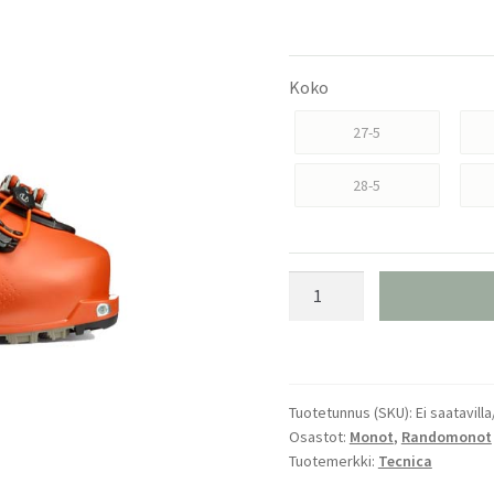
Koko
27-5
28-5
Tecnica
Zero
G
Tour
Pro
Tuotetunnus (SKU):
Ei saatavilla
Randomonot
Osastot:
Monot
,
Randomonot
määrä
Tuotemerkki:
Tecnica