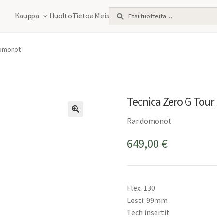
Etsi:
Haku
Kauppa
Huolto
Tietoa Meistä
domonot
Tecnica Zero G Tou
Randomonot
649,00
€
Flex: 130
Lesti: 99mm
Tech insertit