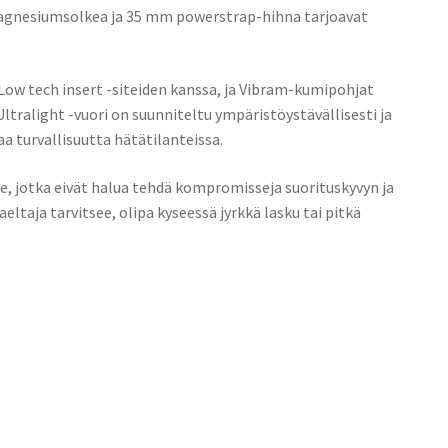
tä magnesiumsolkea ja 35 mm powerstrap-hihna tarjoavat
Low tech insert -siteiden kanssa, ja Vibram-kumipohjat
ltralight -vuori on suunniteltu ympäristöystävällisesti ja
a turvallisuutta hätätilanteissa.
le, jotka eivät halua tehdä kompromisseja suorituskyvyn ja
eltaja tarvitsee, olipa kyseessä jyrkkä lasku tai pitkä