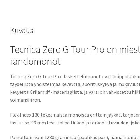
Kuvaus
Tecnica Zero G Tour Pro on miest
randomonot
Tecnica Zero G Tour Pro -laskettelumonot ovat huippuluokan va
täydellistä yhdistelmää keveyttä, suorituskykyä ja mukavuut
kevyestä Grilamid®-materiaalista, ja varsi on vahvistettu hii
voimansiirron.
Flex Index 130 tekee näistä monoista erittäin jäykät, tarjoten
laskuissa. 99 mm lesti takaa tiukan ja tarkan istuvuuden, jok
Painoltaan vain 1280 grammaa (puolikas pari), nämä monot 