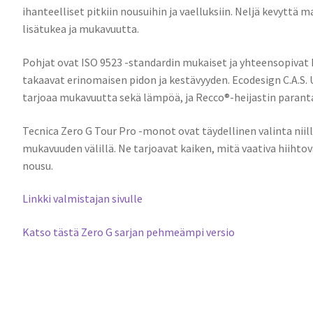
ihanteelliset pitkiin nousuihin ja vaelluksiin. Neljä kevyt
lisätukea ja mukavuutta.
Pohjat ovat ISO 9523 -standardin mukaiset ja yhteensopivat 
takaavat erinomaisen pidon ja kestävyyden. Ecodesign C.A.S. U
tarjoaa mukavuutta sekä lämpöä, ja Recco®-heijastin paranta
Tecnica Zero G Tour Pro -monot ovat täydellinen valinta niil
mukavuuden välillä. Ne tarjoavat kaiken, mitä vaativa hiihtova
nousu.
Linkki valmistajan sivulle
Katso tästä Zero G sarjan pehmeämpi versio