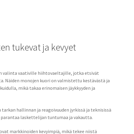
en tukevat ja kevyet
linta vaativille hiihtovaeltajille, jotka etsivät
ta. Näiden monojen kuori on valmistettu kestävästä ja
likuidulla, mikä takaa erinomaisen jäykkyyden ja
 tarkan hallinnan ja reagoivuuden jyrkissä ja teknisissä
a parantaa laskettelijan tuntumaa ja vakautta.
ovat markkinoiden kevyimpiä, mikä tekee niistä