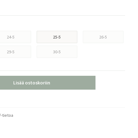
24-5
25-5
26-5
29-5
30-5
Lisää ostoskoriin
/-tietoa