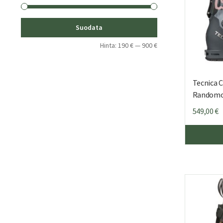
Minimihinta
Maksimihinta
Suodata
Hinta:
190 €
—
900 €
Tecnica 
Randomo
549,00
€