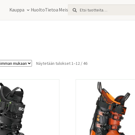
Etsi:
Haku
Kauppa
Huolto
Tietoa Meistä
Sorted
Näytetään tulokset 1–12 / 46
by
latest