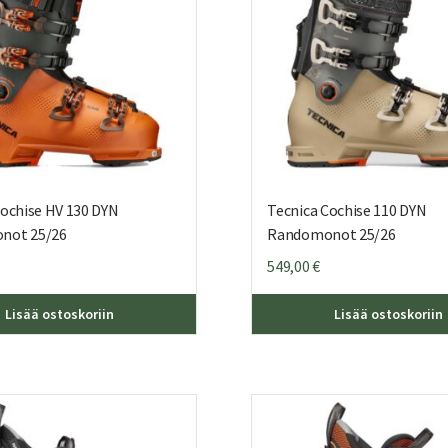
sivulla.
Cochise HV 130 DYN
Tecnica Cochise 110 DYN
not 25/26
Randomonot 25/26
549,00
€
Tällä
Lisää ostoskoriin
Lisää ostoskoriin
tuotteella
on
useampi
muunnelma.
Voit
tehdä