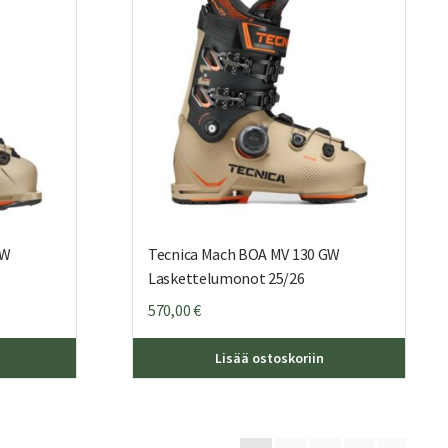
valinnat
valinna
tuotteen
tuotte
sivulla.
sivulla.
GW
Tecnica Mach BOA MV 130 GW
Laskettelumonot 25/26
570,00
€
Tällä
Tällä
Lisää ostoskoriin
tuotteella
tuottee
on
on
useampi
useamp
muunnelma.
muunne