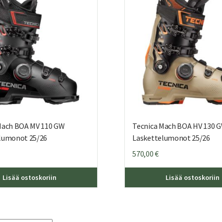
valinnat
tuotteen
sivulla.
Mach BOA MV 110 GW
Tecnica Mach BOA HV 130 
lumonot 25/26
Laskettelumonot 25/26
570,00
€
Tällä
Lisää ostoskoriin
Lisää ostoskoriin
tuotteella
on
useampi
muunnelma.