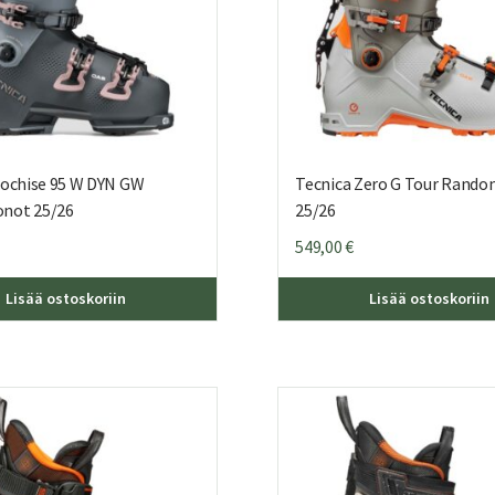
Cochise 95 W DYN GW
Tecnica Zero G Tour Rand
not 25/26
25/26
549,00
€
Tällä
Lisää ostoskoriin
Lisää ostoskoriin
tuotteella
on
useampi
muunnelma.
Voit
tehdä
valinnat
tuotteen