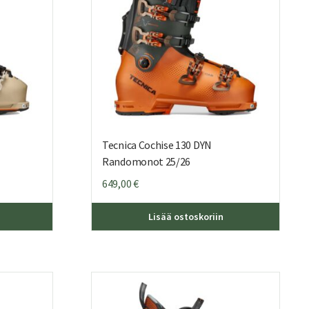
sivulla.
sivulla.
Tecnica Cochise 130 DYN
Randomonot 25/26
649,00
€
Tällä
Tällä
Lisää ostoskoriin
tuotteella
tuottee
on
on
useampi
useamp
muunnelma.
muunne
Voit
Voit
tehdä
tehdä