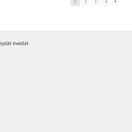
1
2
3
4
Voit
Voit
tehdä
tehdä
valinnat
valinna
tuotteen
tuotte
sivulla.
sivulla.
öydät meidät