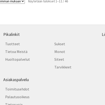
Sorted
Näytetään tulokset 1–12 / 46
Voit
by
tehdä
latest
valinnat
tuotteen
sivulla.
Pikalinkit
L
Tuotteet
Sukset
Tietoa Meistä
Monot
Huoltopalvelut
Siteet
Tarvikkeet
Asiakaspalvelu
Toimitusehdot
Palautusoikeus
Tietosuoja