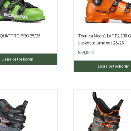
4-QUATTRO PRO 25/26
Tecnica Mach1 LV TD2 130 
Laskettelumonot 25/26
559,00
€
Tällä
Lisää ostoskoriin
tuotteella
Lisää ostoskoriin
on
useampi
muunnelma.
Voit
tehdä
valinnat
tuotteen
sivulla.