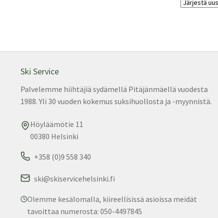
Ski Service
Palvelemme hiihtäjiä sydämellä Pitäjänmäellä vuodesta
1988. Yli 30 vuoden kokemus suksihuollosta ja -myynnistä.
Höyläämötie 11
00380 Helsinki
+358 (0)9 558 340
ski@skiservicehelsinki.fi
Olemme kesälomalla, kiireellisissä asioissa meidät
tavoittaa numerosta: 050-4497845