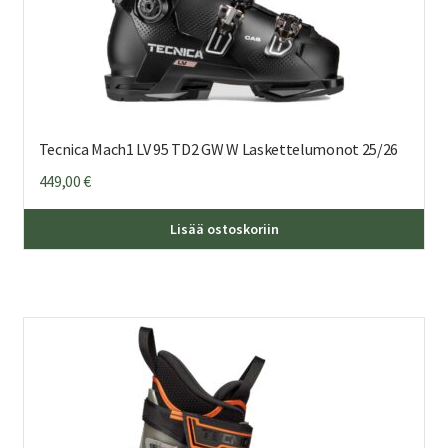
Tecnica Mach1 LV 95 TD2 GW W Laskettelumonot 25/26
449,00
€
Täl
Lisää ostoskoriin
tuo
on
us
mu
Voi
teh
val
tuo
sivu