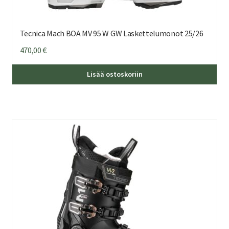
Tecnica Mach BOA MV 95 W GW Laskettelumonot 25/26
470,00
€
Täl
Lisää ostoskoriin
tuo
on
us
mu
Voi
teh
val
tuo
sivu