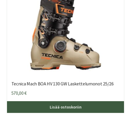
val
tuo
sivu
Tecnica Mach BOA HV 130 GW Laskettelumonot 25/26
570,00
€
Täl
Lisää ostoskoriin
tuo
on
us