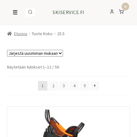
0
☰
SKISERVICE.FI
Etusivu
Tuote Koko
25.5
Sorted
Näytetään tulokset 1–12 / 56
by
latest
1
2
3
4
5