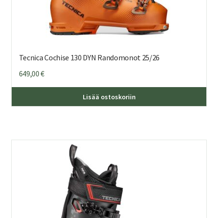
Tecnica Cochise 130 DYN Randomonot 25/26
649,00
€
Täl
Lisää ostoskoriin
tuo
on
us
mu
Voi
teh
val
tuo
sivu