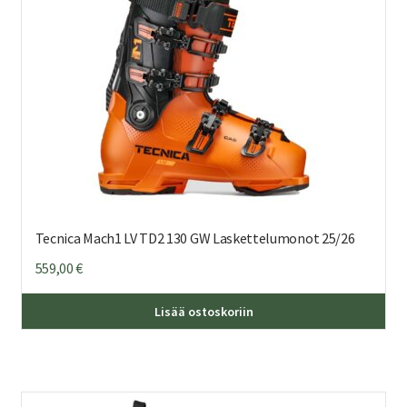
Tecnica Mach1 LV TD2 130 GW Laskettelumonot 25/26
559,00
€
Täl
Lisää ostoskoriin
tuo
on
us
mu