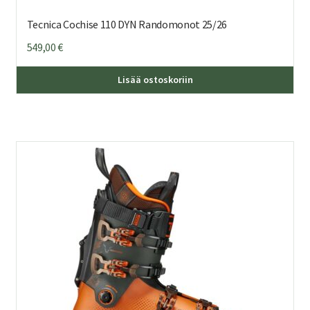
Tecnica Cochise 110 DYN Randomonot 25/26
549,00
€
Täl
Lisää ostoskoriin
tuo
on
us
mu
Voi
teh
val
tuo
sivu