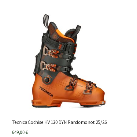
us
mu
Voi
teh
val
tuo
sivu
Tecnica Cochise HV 130 DYN Randomonot 25/26
649,00
€