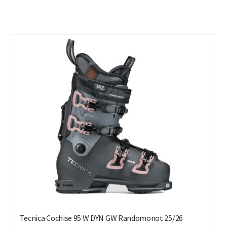
on
us
mu
Voi
teh
val
tuo
sivu
Tecnica Cochise 95 W DYN GW Randomonot 25/26