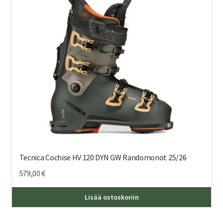
teh
val
tuo
sivu
Tecnica Cochise HV 120 DYN GW Randomonot 25/26
579,00
€
Täl
Lisää ostoskoriin
tuo
on