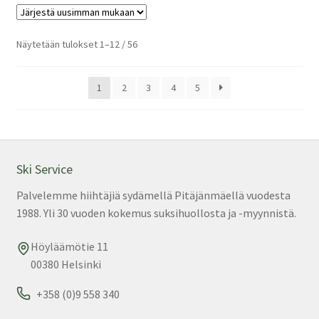
mu
Voi
teh
Sorted
Näytetään tulokset 1–12 / 56
by
val
latest
tuo
1
2
3
4
5
sivu
Ski Service
Palvelemme hiihtäjiä sydämellä Pitäjänmäellä vuodesta
1988. Yli 30 vuoden kokemus suksihuollosta ja -myynnistä.
Höyläämötie 11
00380 Helsinki
+358 (0)9 558 340