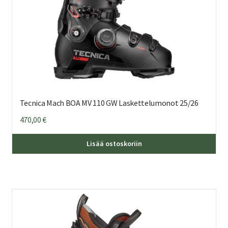
Tecnica Mach BOA MV 110 GW Laskettelumonot 25/26
470,00
€
Täl
Lisää ostoskoriin
tuo
on
us
mu
Voi
teh