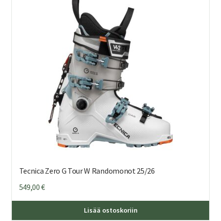
Voi
teh
val
tuo
sivu
Tecnica Zero G Tour W Randomonot 25/26
549,00
€
Täl
Lisää ostoskoriin
tuo