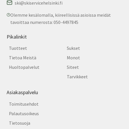
ski@skiservicehelsinki.fi
Olemme kesälomalla, kiireellisissä asioissa meidät
tavoittaa numerosta: 050-4497845
Pikalinkit
Tuotteet
Sukset
Tietoa Meistä
Monot
Huoltopalvelut
Siteet
Tarvikkeet
Asiakaspalvelu
Toimitusehdot
Palautusoikeus
Tietosuoja