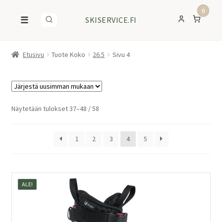
0
☰
SKISERVICE.FI
Etusivu
Tuote Koko
26.5
Sivu 4
Sorted
Näytetään tulokset 37–48 / 58
by
latest
1
2
3
4
5
ALE!