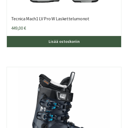
Tecnica Mach1 LV Pro W Laskettelumonot
449,00
€
Täl
Lisää ostoskoriin
tuo
on
us
mu
Voi
teh
val
tuo
sivu