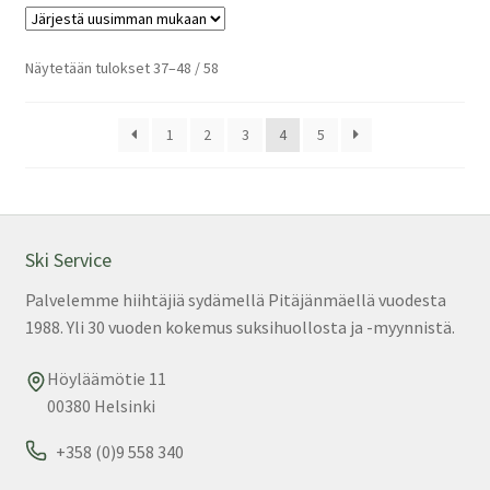
mu
Voi
teh
Sorted
Näytetään tulokset 37–48 / 58
by
val
latest
tuo
1
2
3
4
5
sivu
Ski Service
Palvelemme hiihtäjiä sydämellä Pitäjänmäellä vuodesta
1988. Yli 30 vuoden kokemus suksihuollosta ja -myynnistä.
Höyläämötie 11
00380 Helsinki
+358 (0)9 558 340