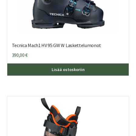
Tecnica Mach1 HV 95 GW W Laskettelumonot
390,00
€
Täl
Lisää ostoskoriin
tuo
on
us
mu
Voi
teh
val
tuo
sivu