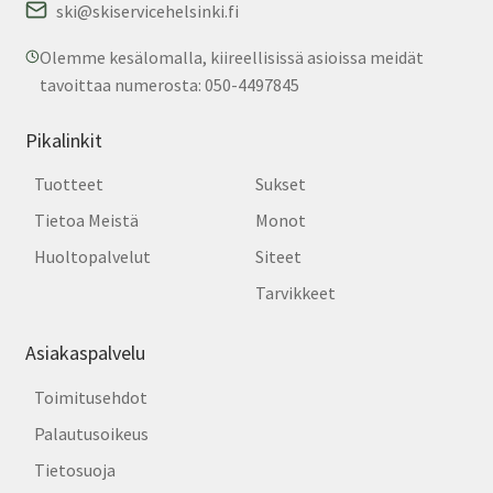
ski@skiservicehelsinki.fi
Olemme kesälomalla, kiireellisissä asioissa meidät
tavoittaa numerosta: 050-4497845
Pikalinkit
Tuotteet
Sukset
Tietoa Meistä
Monot
Huoltopalvelut
Siteet
Tarvikkeet
Asiakaspalvelu
Toimitusehdot
Palautusoikeus
Tietosuoja