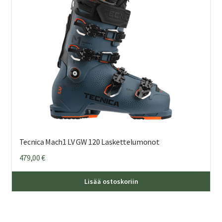
val
tuo
sivu
Tecnica Mach1 LV GW 120 Laskettelumonot
479,00
€
Täl
Lisää ostoskoriin
tuo
on
us