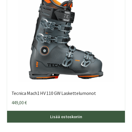
teh
val
tuo
sivu
Tecnica Mach1 HV 110 GW Laskettelumonot
449,00
€
Täl
Lisää ostoskoriin
tuo
on