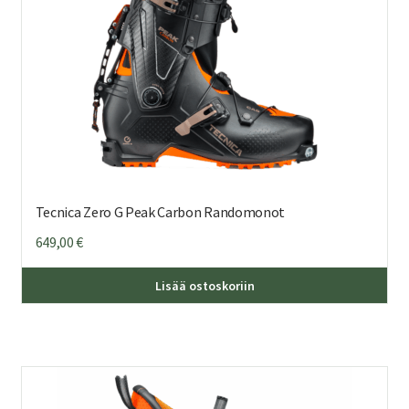
Tecnica Zero G Peak Carbon Randomonot
649,00
€
Täl
Lisää ostoskoriin
tuo
on
us
mu
Voi