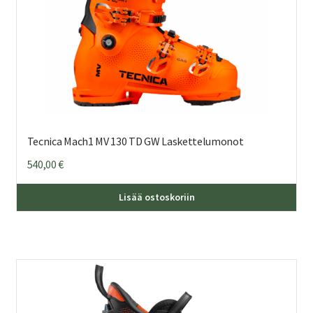
Tecnica Mach1 MV 130 TD GW Laskettelumonot
540,00
€
Täl
Lisää ostoskoriin
tuo
on
us
mu
Voi
teh