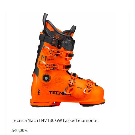
us
mu
Voi
teh
val
tuo
sivu
Tecnica Mach1 HV 130 GW Laskettelumonot
540,00
€