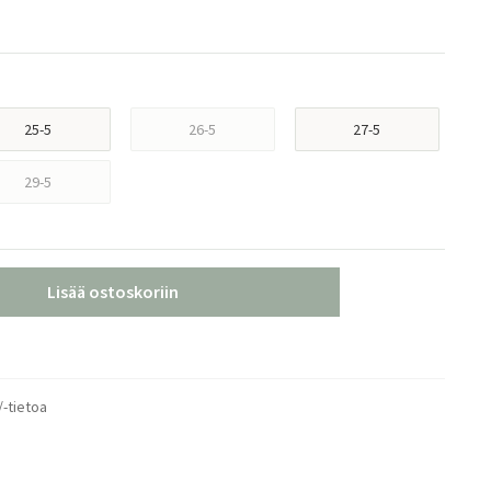
25-5
26-5
27-5
29-5
Lisää ostoskoriin
/-tietoa