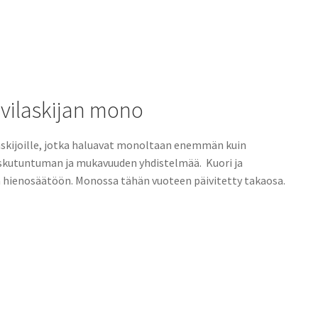
ivilaskijan mono
laskijoille, jotka haluavat monoltaan enemmän kuin
laskutuntuman ja mukavuuden yhdistelmää. Kuori ja
en hienosäätöön. Monossa tähän vuoteen päivitetty takaosa.