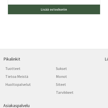
ä
Tällä
Lisää ostoskoriin
teella
tuott
on
ampi
usea
nnelma.
muun
Voit
dä
tehd
nnat
valin
tteen
tuott
lla.
sivull
Pikalinkit
L
Tuotteet
Sukset
Tietoa Meistä
Monot
Huoltopalvelut
Siteet
Tarvikkeet
Asiakaspalvelu