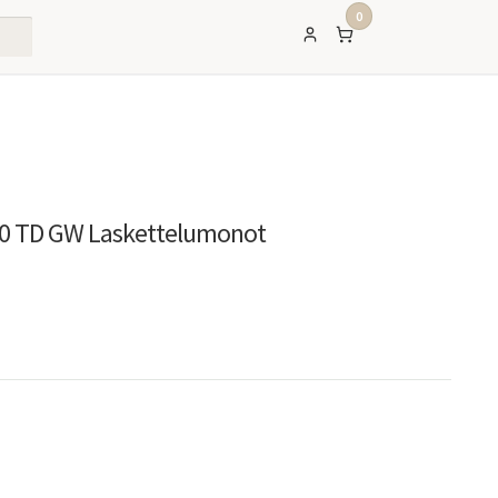
0
10 TD GW Laskettelumonot