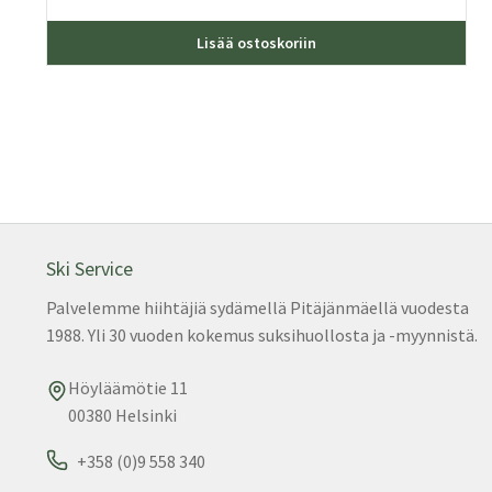
Täll
Lisää ostoskoriin
tuot
on
use
muu
Voit
teh
vali
tuo
sivu
Ski Service
Palvelemme hiihtäjiä sydämellä Pitäjänmäellä vuodesta
1988. Yli 30 vuoden kokemus suksihuollosta ja -myynnistä.
Höyläämötie 11
00380 Helsinki
+358 (0)9 558 340