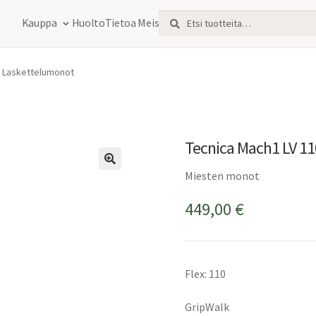
Etsi:
Haku
Kauppa
Huolto
Tietoa Meistä
W Laskettelumonot
Tecnica Mach1 LV 1
Miesten monot
449,00
€
Flex: 110
GripWalk