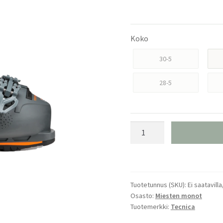
Koko
30-5
28-5
Tecnica
Mach1
LV
110
TD
Tuotetunnus (SKU):
Ei saatavilla
GW
Osasto:
Miesten monot
Laskettelumonot
Tuotemerkki:
Tecnica
määrä