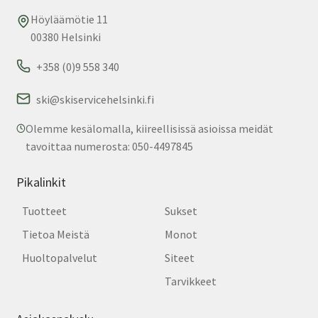
Höyläämötie 11
00380 Helsinki
+358 (0)9 558 340
ski@skiservicehelsinki.fi
Olemme kesälomalla, kiireellisissä asioissa meidät
tavoittaa numerosta: 050-4497845
Pikalinkit
Tuotteet
Sukset
Tietoa Meistä
Monot
Huoltopalvelut
Siteet
Tarvikkeet