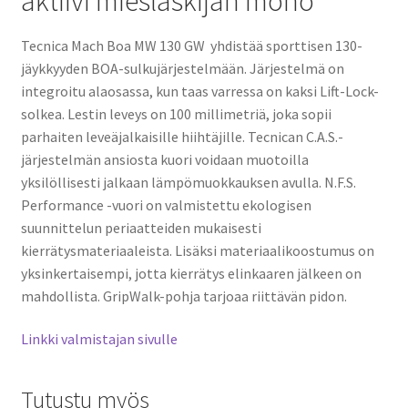
aktiivi mieslaskijan mono
Tecnica Mach Boa MW 130 GW yhdistää sporttisen 130-
jäykkyyden BOA-sulkujärjestelmään. Järjestelmä on
integroitu alaosassa, kun taas varressa on kaksi Lift-Lock-
solkea. Lestin leveys on 100 millimetriä, joka sopii
parhaiten leveäjalkaisille hiihtäjille. Tecnican C.A.S.-
järjestelmän ansiosta kuori voidaan muotoilla
yksilöllisesti jalkaan lämpömuokkauksen avulla. N.F.S.
Performance -vuori on valmistettu ekologisen
suunnittelun periaatteiden mukaisesti
kierrätysmateriaaleista. Lisäksi materiaalikoostumus on
yksinkertaisempi, jotta kierrätys elinkaaren jälkeen on
mahdollista. GripWalk-pohja tarjoaa riittävän pidon.
Linkki valmistajan sivulle
Tutustu myös