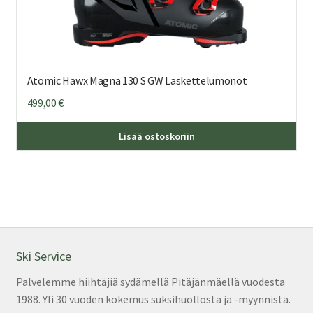
Atomic Hawx Magna 130 S GW Laskettelumonot
499,00
€
Täl
Lisää ostoskoriin
tuo
on
us
mu
Voi
teh
val
Ski Service
tuo
Palvelemme hiihtäjiä sydämellä Pitäjänmäellä vuodesta
sivu
1988. Yli 30 vuoden kokemus suksihuollosta ja -myynnistä.