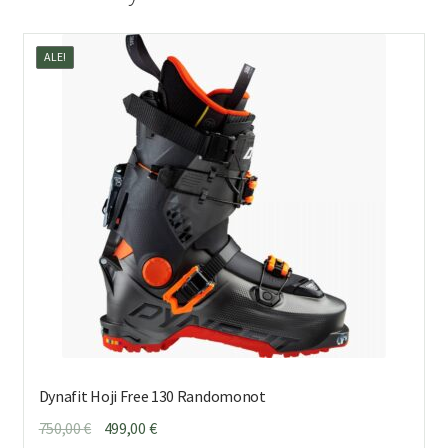
ALE!
Dynafit Hoji Free 130 Randomonot
Alkuperäinen
Nykyinen
750,00
€
499,00
€