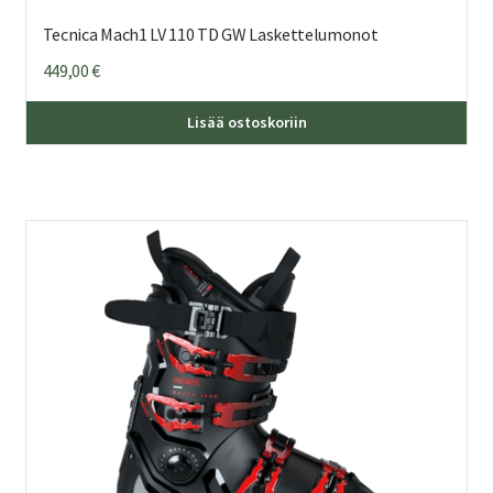
Tecnica Mach1 LV 110 TD GW Laskettelumonot
449,00
€
Täl
Lisää ostoskoriin
tuo
on
us
mu
Voi
teh
val
tuo
sivu