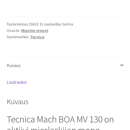
BOA
MV
130
Tuotetunnus (SKU):
Ei saatavilla/-tietoa
GW
Osasto:
Miesten monot
Laskettelumonot
Tuotemerkki:
Tecnica
25/26
määrä
Kuvaus
Lisätiedot
Kuvaus
Tecnica Mach BOA MV 130 on