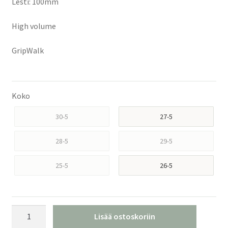
Lesti: 100mm
High volume
GripWalk
Koko
30-5
27-5
28-5
29-5
25-5
26-5
Tecnica
Lisää ostoskoriin
Mach