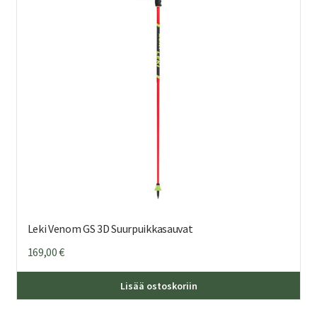
Leki Venom GS 3D Suurpuikkasauvat
169,00
€
Täl
Lisää ostoskoriin
tuo
on