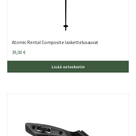
Atomic Rental Composite laskettelusauvat
39,00
€
Täl
Lisää ostoskoriin
tuo
on
us
mu
Voi
teh
val
tuo
sivu