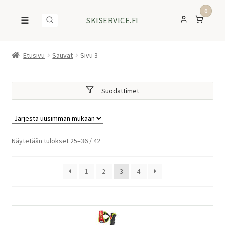
0
☰
SKISERVICE.FI
Etusivu
Sauvat
Sivu 3
Suodattimet
Sorted
Näytetään tulokset 25–36 / 42
by
latest
1
2
3
4