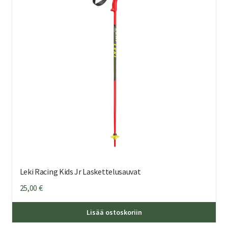
Voi
teh
val
tuo
sivu
Leki Racing Kids Jr Laskettelusauvat
25,00
€
Täl
Lisää ostoskoriin
tuo