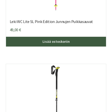
Leki WC Lite SL Pink Edition Junnujen Puikkasauvat
49,00
€
Täl
Lisää ostoskoriin
tuo
on
us
mu
Voi
teh
val
tuo
sivu