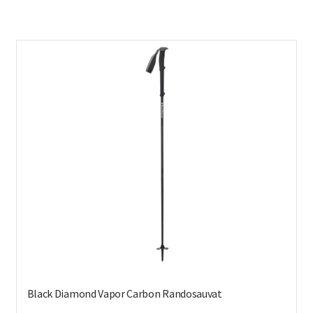
on
us
mu
Voi
teh
val
tuo
sivu
Black Diamond Vapor Carbon Randosauvat