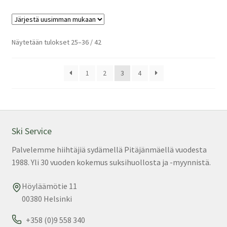
Sorted
Näytetään tulokset 25–36 / 42
by
latest
1
2
3
4
Ski Service
Palvelemme hiihtäjiä sydämellä Pitäjänmäellä vuodesta
1988. Yli 30 vuoden kokemus suksihuollosta ja -myynnistä.
Höyläämötie 11
00380 Helsinki
+358 (0)9 558 340