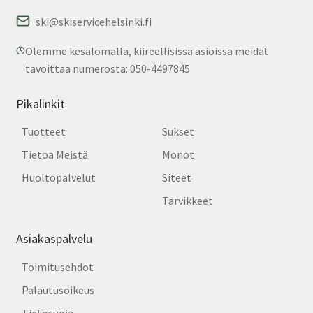
ski@skiservicehelsinki.fi
Olemme kesälomalla, kiireellisissä asioissa meidät
tavoittaa numerosta: 050-4497845
Pikalinkit
Tuotteet
Sukset
Tietoa Meistä
Monot
Huoltopalvelut
Siteet
Tarvikkeet
Asiakaspalvelu
Toimitusehdot
Palautusoikeus
Tietosuoja