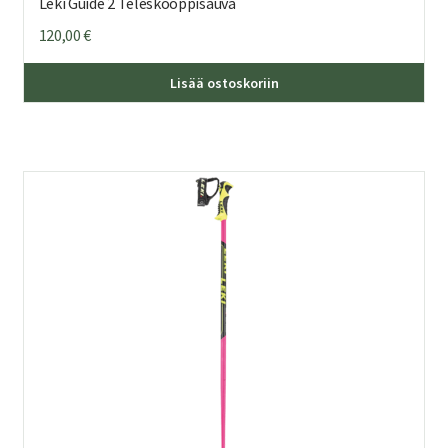
Leki Guide 2 Teleskooppisauva
120,00
€
Lisää ostoskoriin