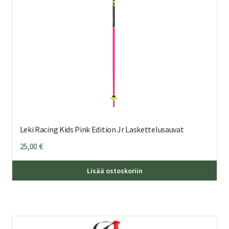
Leki Racing Kids Pink Edition Jr Laskettelusauvat
25,00
€
Täl
Lisää ostoskoriin
tuo
on
us
mu