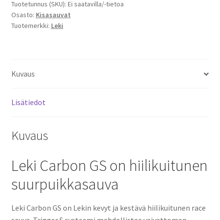
Tuotetunnus (SKU):
Ei saatavilla/-tietoa
Osasto:
Kisasauvat
Tuotemerkki:
Leki
Kuvaus
Lisätiedot
Kuvaus
Leki Carbon GS on hiilikuitunen
suurpuikkasauva
Leki Carbon GS
on Lekin kevyt ja kestävä hiilikuitunen race
sauva. Trigger S systeemi mahdollistaa vaivattoman