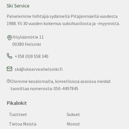
val
Ski Service
tuo
Palvelemme hiihtäjiä sydämellä Pitäjänmäellä vuodesta
sivu
1988. Yli 30 vuoden kokemus suksihuollosta ja -myynnistä.
Höyläämötie 11
00380 Helsinki
+358 (0)9 558 340
ski@skiservicehelsinki.fi
Olemme kesälomalla, kiireellisissä asioissa meidät
tavoittaa numerosta: 050-4497845
Pikalinkit
Tuotteet
Sukset
Tietoa Meistä
Monot