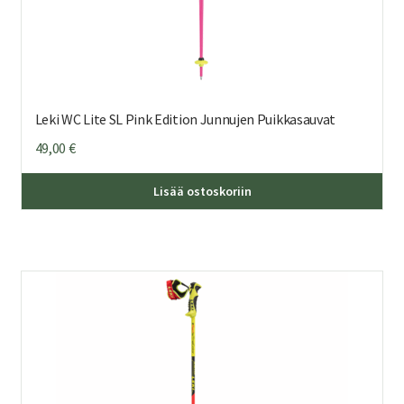
Leki WC Lite SL Pink Edition Junnujen Puikkasauvat
49,00
€
Täl
Lisää ostoskoriin
tuo
on
us
mu
Voi
teh
val
tuo
sivu