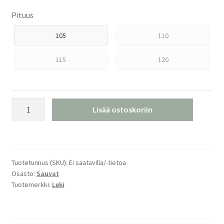
Pituus
105
110
115
120
Leki
Lisää ostoskoriin
Giulia
S
White
Laskettelusauvat
Tuotetunnus (SKU):
Ei saatavilla/-tietoa
määrä
Osasto:
Sauvat
Tuotemerkki:
Leki