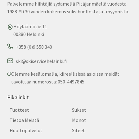
Palvelemme hiihtäjiä sydämellä Pitäjänmäellä vuodesta
1988. Yli 30 vuoden kokemus suksihuollosta ja -myynnistä.
Höyläämötie 11
00380 Helsinki
+358 (0)9 558 340
ski@skiservicehelsinki.fi
Olemme kesälomalla, kiireellisissä asioissa meidät
tavoittaa numerosta: 050-4497845
Pikalinkit
Tuotteet
Sukset
Tietoa Meistä
Monot
Huoltopalvelut
Siteet