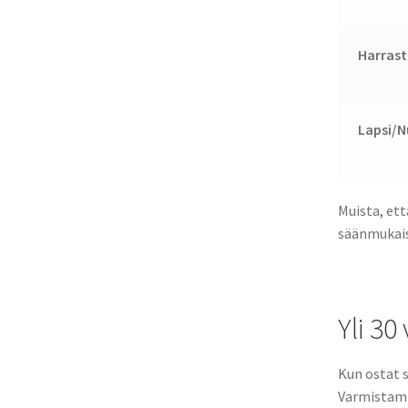
Harrast
Lapsi/N
Muista, ett
säänmukaise
Yli 3
Kun ostat 
Varmistamme