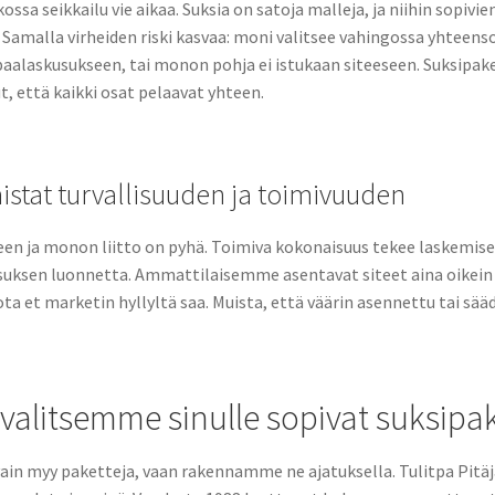
kossa seikkailu vie aikaa. Suksia on satoja malleja, ja niihin sopi
ä. Samalla virheiden riski kasvaa: moni valitsee vahingossa yhteen
aalaskusukseen, tai monon pohja ei istukaan siteeseen. Suksipake
, että kaikki osat pelaavat yhteen.
istat turvallisuuden ja toimivuuden
een ja monon liitto on pyhä. Toimiva kokonaisuus tekee laskemisest
uksen luonnetta. Ammattilaisemme asentavat siteet aina oikein 
jota et marketin hyllyltä saa. Muista, että väärin asennettu tai sääd
valitsemme sinulle sopivat suksipak
in myy paketteja, vaan rakennamme ne ajatuksella. Tulitpa Pitäj