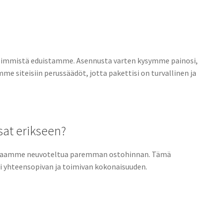
ärkeimmistä eduistamme. Asennusta varten kysymme painosi,
me siteisiin perussäädöt, jotta pakettisi on turvallinen ja
sat erikseen?
ä, saamme neuvoteltua paremman ostohinnan. Tämä
sti yhteensopivan ja toimivan kokonaisuuden.