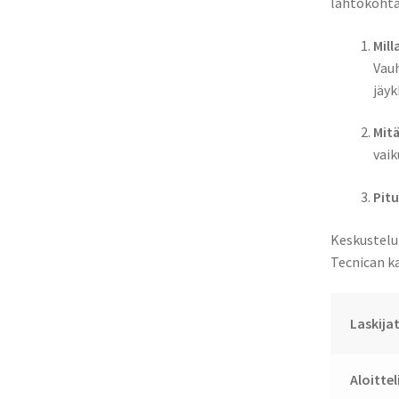
lähtökohta
Mill
Vauh
jäyk
Mitä
vaik
Pitu
Keskustelu
Tecnican ka
Laskija
Aloittel