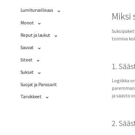
Lumiturvallisuus
Miksi 
Monot
Suksipakett
Reput ja laukut
toimiva kok
Sauvat
Siteet
1. Sääs
Sukset
Logiikka on
Suojat ja Panssarit
paremman hi
ja säästö o
Tarvikkeet
2. Sääst