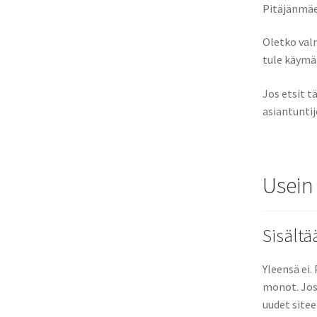
Pitäjänmäen
Oletko val
tule käymä
Jos etsit t
asiantunti
Usein
Sisältä
Yleensä ei.
monot. Jos 
uudet sitee