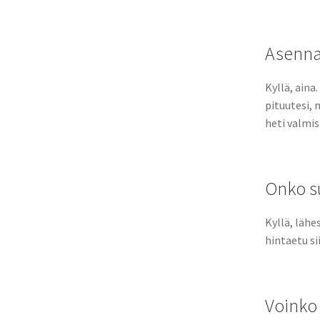
Asennat
Kyllä, ain
pituutesi, 
heti valmis
Onko su
Kyllä, läh
hintaetu si
Voinko 