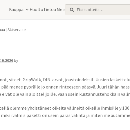
Etsi:
Haku
Kauppa
Huolto
Tietoa Meistä
haa | Skiservice
8.6.2026
by
ot, siteet. GripWalk, DIN-arvot, joustoindeksit. Uusien laskettelu
s pää menee pyörälle jo ennen rinteeseen pääsyä. Juuri tähän ha
e eivät ole vain aloittelijoille, vaan usein kustannustehokkain valint
cellä olemme yhdistäneet oikeita välineitä oikeille ihmisille yli 3
miksi valmis paketti on usein paras valinta ja miten me autamme