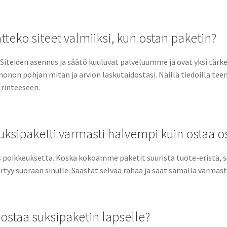
teko siteet valmiiksi, kun ostan paketin?
a. Siteiden asennus ja säätö kuuluvat palveluumme ja ovat yksi t
monon pohjan mitan ja arvion laskutaidostasi. Näillä tiedoilla teem
 rinteeseen.
ksipaketti varmasti halvempi kuin ostaa o
es poikkeuksetta. Koska kokoamme paketit suurista tuote-erist
irtyy suoraan sinulle. Säästät selvää rahaa ja saat samalla varma
ostaa suksipaketin lapselle?