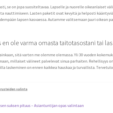
i, se on jopa suositeltavaa. Lapselle ja nuorelle oikeanlaiset v
ta nauttimiseen. Lasten paketit ovat kevyitä ja helposti kääntyviä.
idempään lapsen kasvaessa. Autamme valitsemaan juuri oikean pa
s en ole varma omasta taitotasostani tai las
 lainkaan, sitä varten me olemme olemassa. Yli 30 vuoden kokem
an, millaiset välineet palvelevat sinua parhaiten. Rehellisyys 
oilla laskeminen on ennen kaikkea hauskaa ja turvallista. Tervet
rusteiden valinta
elien
s
isen suksen pituus – Asiantuntijan opas valintaan