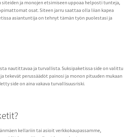
vien siteiden ja monojen etsimiseen uppoaa helposti tunteja,
sopimattomat osat. Siteen jarru saattaa olla liian kapea
tissa asiantuntija on tehnyt tämän työn puolestasi ja
a nautittavaa ja turvallista. Suksipaketissa side on valittu
ja tekevät perussäädöt painosi ja monon pituuden mukaan
etty side on aina vakava turvallisuusriski.
etit?
änmäen kellariin tai asioit verkkokaupassamme,