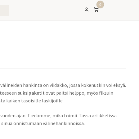
0
välineiden hankinta on viidakko, jossa kokenutkin voi eksyä.
asteeseen
suksipaketit
ovat paitsi helppo, myös fiksuin
a kaiken tasoisille laskijoille.
0 vuoden ajan. Tiedämme, mikä toimii. Tässä artikkelissa
 sinua onnistumaan välinehankinnoissa.