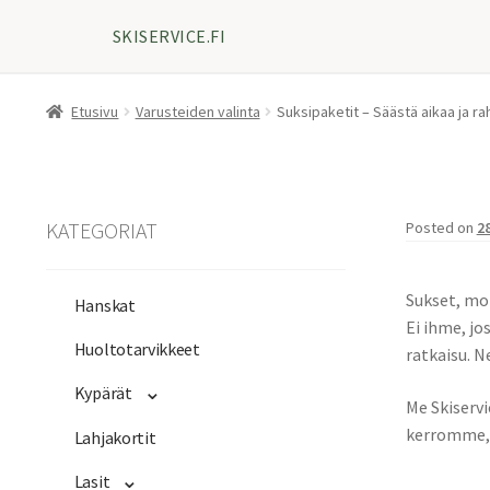
SKISERVICE.FI
Etusivu
Varusteiden valinta
Suksipaketit – Säästä aikaa ja ra
KATEGORIAT
Posted on
2
Sukset, mon
Hanskat
Ei ihme, jo
Huoltotarvikkeet
ratkaisu. N
Kypärät
Me Skiservi
kerromme, 
Lahjakortit
Lasit