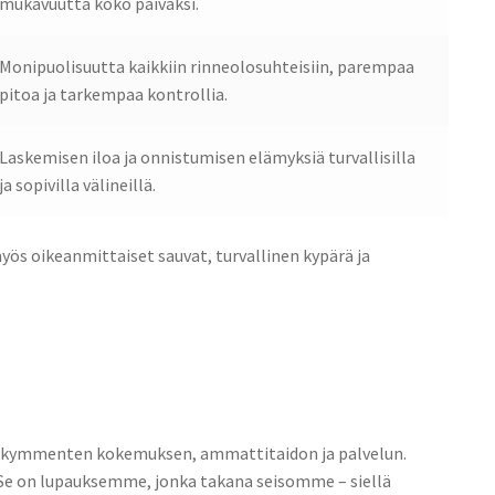
mukavuutta koko päiväksi.
Monipuolisuutta kaikkiin rinneolosuhteisiin, parempaa
pitoa ja tarkempaa kontrollia.
Laskemisen iloa ja onnistumisen elämyksiä turvallisilla
ja sopivilla välineillä.
myös oikeanmittaiset sauvat, turvallinen kypärä ja
uosikymmenten kokemuksen, ammattitaidon ja palvelun.
i. Se on lupauksemme, jonka takana seisomme – siellä