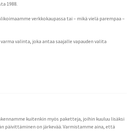
sta 1988.
 valikoimaamme verkkokaupassa tai – mikä vielä parempaa –
 varma valinta, joka antaa saajalle vapauden valita
. Rakennamme kuitenkin myös paketteja, joihin kuuluu lisäksi
män päivittäminen on järkevää. Varmistamme aina, että