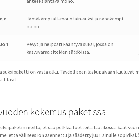
anteeksiantava mono.
aja
Jämäkämpi all-mountain-suksi ja napakampi
mono.
uori
Kevyt ja helposti kääntyvä suksi, jossa on
kasvuvaraa siteiden säädöissä.
ä suksipaketti on vasta alku. Täydelliseen laskupäivään kuuluvat 
t lasit.
0 vuoden kokemus paketissa
suksipaketin meiltä, et saa pelkkiä tuotteita laatikossa. Saat v
, että välineesi on asennettu ja säädetty juuri sinulle sopiviks