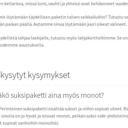
 kellarissa, missä lumi, vauhti ja yhteisö ovat kohdanneet vuode
mis löytämään täydellisen paketin talven seikkailuihin? Tutustu
än paikan päällä. Autamme sinua löytämään juuri oikeat välineet.
äydellistä lahjaa laskijalle, tutustu myös lahjakortteihimme. Se on
joidemme avustuksella.
 kysytyt kysymykset
äkö suksipaketti aina myös monot?
 Perinteinen suksipaketti sisältää sukset ja niihin sopivat siteet
sinulla on jo hyvät ja istuvat monot, pelkän suksi-side-yhdistel
t sopivat vanhoihin monoihisi.