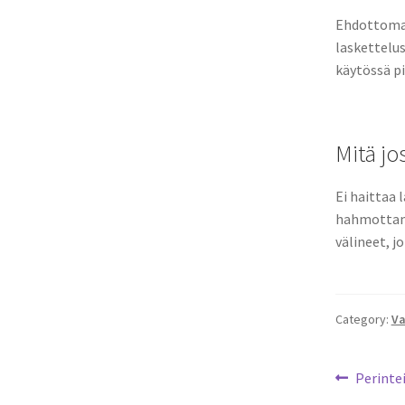
Ehdottomast
laskettelus
käytössä p
Mitä jo
Ei haittaa
hahmottama
välineet, j
Category:
Va
Artikk
Previou
Perinte
post: