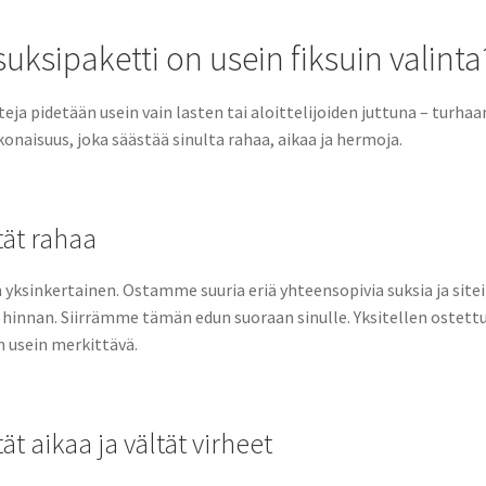
suksipaketti on usein fiksuin valinta
eja pidetään usein vain lasten tai aloittelijoiden juttuna – turh
onaisuus, joka säästää sinulta rahaa, aikaa ja hermoja.
tät rahaa
 yksinkertainen. Ostamme suuria eriä yhteensopivia suksia ja site
nnan. Siirrämme tämän edun suoraan sinulle. Yksitellen ostettuina
n usein merkittävä.
ät aikaa ja vältät virheet