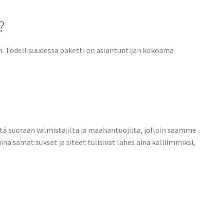
?
aan. Todellisuudessa paketti on asiantuntijan kokoama
itä suoraan valmistajilta ja maahantuojilta, jolloin saamme
 samat sukset ja siteet tulisivat lähes aina kalliimmiksi,