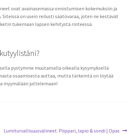
älineet ovat avainasemassa onnistumisen kokemuksiin ja
 Siteissä on usein reilusti säätövaraa, joten ne kestävät
ketin tukemaan lapsen kehitystä rinteessä.
kutyylistäni?
uksella pystymme muutamalla oikealla kysymyksellä
omasta osaamisesta auttaa, mutta tärkeintä on löytää
uloa myymälään juttelemaan!
Next
Lumiturvallisuusvälineet: Piippari, lapio & sondi | Opas
post: