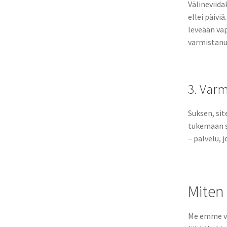
Välineviida
ellei päivi
leveään vap
varmistanut
3. Varm
Suksen, sit
tukemaan s
– palvelu, 
Miten 
Me emme va