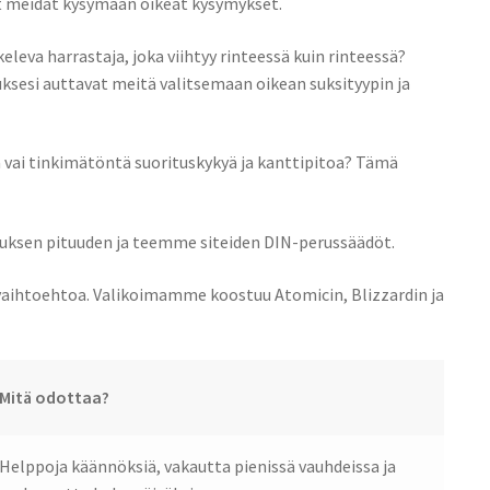
t meidät kysymään oikeat kysymykset.
leva harrastaja, joka viihtyy rinteessä kuin rinteessä?
uksesi auttavat meitä valitsemaan oikean suksityypin ja
vai tinkimätöntä suorituskykyä ja kanttipitoa? Tämä
uksen pituuden ja teemme siteiden DIN-perussäädöt.
aihtoehtoa. Valikoimamme koostuu Atomicin, Blizzardin ja
Mitä odottaa?
Helppoja käännöksiä, vakautta pienissä vauhdeissa ja