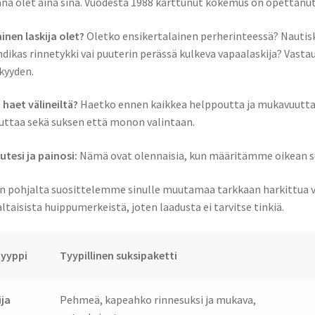
na olet aina sinä. Vuodesta 1988 karttunut kokemus on opettanu
ainen laskija olet?
Oletko ensikertalainen perherinteessä? Nautiske
dikas rinnetykki vai puuterin perässä kulkeva vapaalaskija? Vasta
kyyden.
 haet välineiltä?
Haetko ennen kaikkea helppoutta ja mukavuutta 
uttaa sekä suksen että monon valintaan.
utesi ja painosi:
Nämä ovat olennaisia, kun määritämme oikean s
n pohjalta suosittelemme sinulle muutamaa tarkkaan harkittua v
ltaisista huippumerkeistä, joten laadusta ei tarvitse tinkiä.
tyyppi
Tyypillinen suksipaketti
ija
Pehmeä, kapeahko rinnesuksi ja mukava,