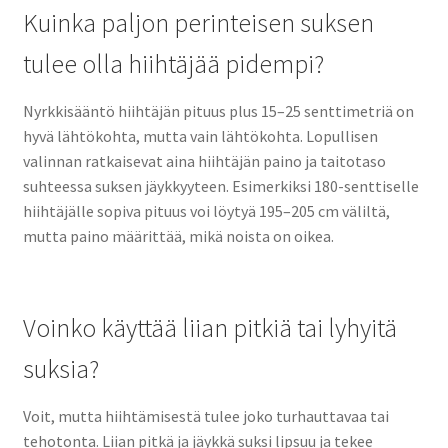
Kuinka paljon perinteisen suksen
tulee olla hiihtäjää pidempi?
Nyrkkisääntö hiihtäjän pituus plus 15–25 senttimetriä on
hyvä lähtökohta, mutta vain lähtökohta. Lopullisen
valinnan ratkaisevat aina hiihtäjän paino ja taitotaso
suhteessa suksen jäykkyyteen. Esimerkiksi 180-senttiselle
hiihtäjälle sopiva pituus voi löytyä 195–205 cm väliltä,
mutta paino määrittää, mikä noista on oikea.
Voinko käyttää liian pitkiä tai lyhyitä
suksia?
Voit, mutta hiihtämisestä tulee joko turhauttavaa tai
tehotonta. Liian pitkä ja jäykkä suksi lipsuu ja tekee