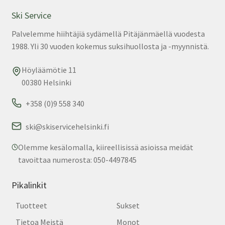
Ski Service
Palvelemme hiihtäjiä sydämellä Pitäjänmäellä vuodesta
1988. Yli 30 vuoden kokemus suksihuollosta ja -myynnistä.
Höyläämötie 11
00380 Helsinki
+358 (0)9 558 340
ski@skiservicehelsinki.fi
Olemme kesälomalla, kiireellisissä asioissa meidät
tavoittaa numerosta: 050-4497845
Pikalinkit
Tuotteet
Sukset
Tietoa Meistä
Monot