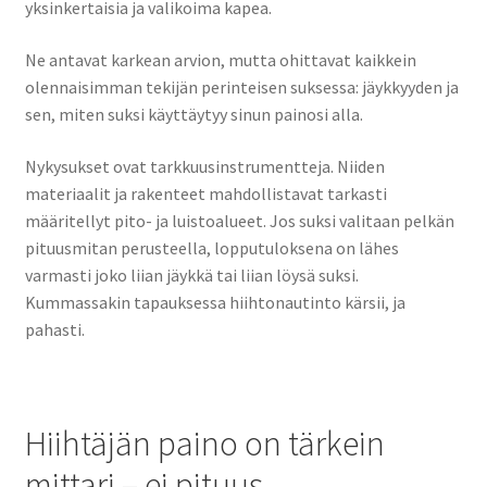
yksinkertaisia ja valikoima kapea.
Ne antavat karkean arvion, mutta ohittavat kaikkein
olennaisimman tekijän perinteisen suksessa: jäykkyyden ja
sen, miten suksi käyttäytyy sinun painosi alla.
Nykysukset ovat tarkkuusinstrumentteja. Niiden
materiaalit ja rakenteet mahdollistavat tarkasti
määritellyt pito- ja luistoalueet. Jos suksi valitaan pelkän
pituusmitan perusteella, lopputuloksena on lähes
varmasti joko liian jäykkä tai liian löysä suksi.
Kummassakin tapauksessa hiihtonautinto kärsii, ja
pahasti.
Hiihtäjän paino on tärkein
mittari – ei pituus