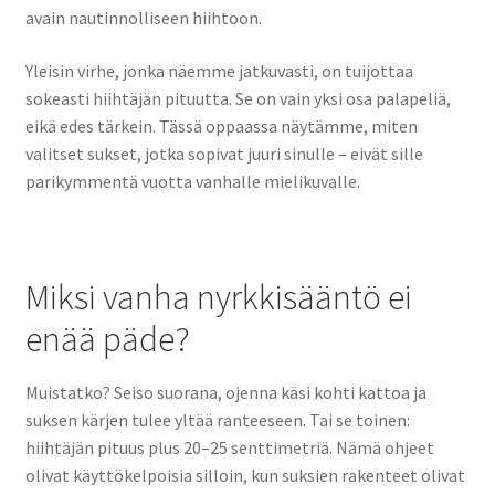
avain nautinnolliseen hiihtoon.
Yleisin virhe, jonka näemme jatkuvasti, on tuijottaa
sokeasti hiihtäjän pituutta. Se on vain yksi osa palapeliä,
eikä edes tärkein. Tässä oppaassa näytämme, miten
valitset sukset, jotka sopivat juuri sinulle – eivät sille
parikymmentä vuotta vanhalle mielikuvalle.
Miksi vanha nyrkkisääntö ei
enää päde?
Muistatko? Seiso suorana, ojenna käsi kohti kattoa ja
suksen kärjen tulee yltää ranteeseen. Tai se toinen:
hiihtäjän pituus plus 20–25 senttimetriä. Nämä ohjeet
olivat käyttökelpoisia silloin, kun suksien rakenteet olivat