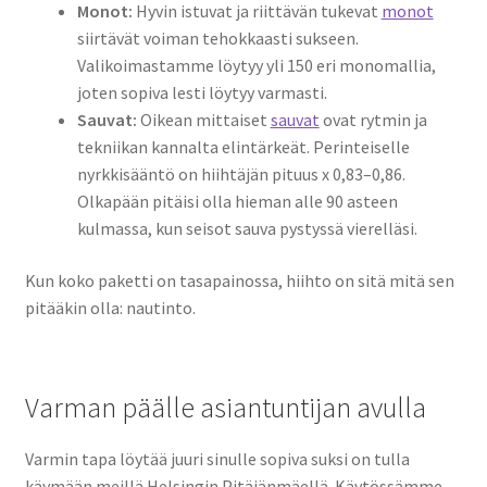
Monot:
Hyvin istuvat ja riittävän tukevat
monot
siirtävät voiman tehokkaasti sukseen.
Valikoimastamme löytyy yli 150 eri monomallia,
joten sopiva lesti löytyy varmasti.
Sauvat:
Oikean mittaiset
sauvat
ovat rytmin ja
tekniikan kannalta elintärkeät. Perinteiselle
nyrkkisääntö on hiihtäjän pituus x 0,83–0,86.
Olkapään pitäisi olla hieman alle 90 asteen
kulmassa, kun seisot sauva pystyssä vierelläsi.
Kun koko paketti on tasapainossa, hiihto on sitä mitä sen
pitääkin olla: nautinto.
Varman päälle asiantuntijan avulla
Varmin tapa löytää juuri sinulle sopiva suksi on tulla
käymään meillä Helsingin Pitäjänmäellä. Käytössämme