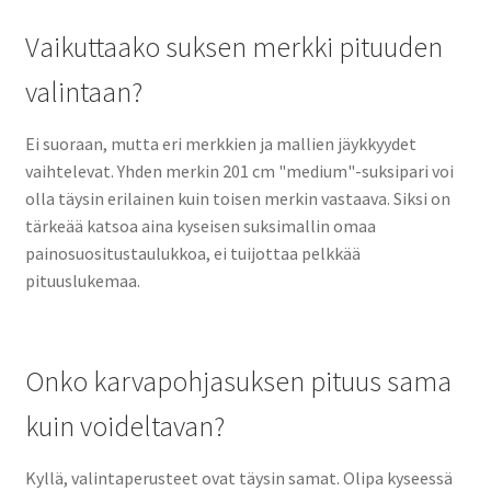
Vaikuttaako suksen merkki pituuden
valintaan?
Ei suoraan, mutta eri merkkien ja mallien jäykkyydet
vaihtelevat. Yhden merkin 201 cm "medium"-suksipari voi
olla täysin erilainen kuin toisen merkin vastaava. Siksi on
tärkeää katsoa aina kyseisen suksimallin omaa
painosuositustaulukkoa, ei tuijottaa pelkkää
pituuslukemaa.
Onko karvapohjasuksen pituus sama
kuin voideltavan?
Kyllä, valintaperusteet ovat täysin samat. Olipa kyseessä