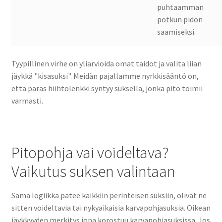
puhtaamman
potkun pidon
saamiseksi.
Tyypillinen virhe on yliarvioida omat taidot ja valita liian
jäykkä "kisasuksi". Meidän pajallamme nyrkkisääntö on,
että paras hiihtolenkki syntyy suksella, jonka pito toimii
varmasti.
Pitopohja vai voideltava?
Vaikutus suksen valintaan
Sama logiikka pätee kaikkiin perinteisen suksiin, olivat ne
sitten voideltavia tai nykyaikaisia karvapohjasuksia. Oikean
jäykkyyden merkitys jopa korostuu karvapohjasuksissa. Jos