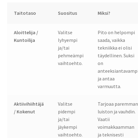
Taitotaso
Suositus
Miksi?
Aloittelija /
Valitse
Pito on helpompi
Kuntoilija
lyhyempi
saada, vaikka
ja/tai
tekniikka ei olisi
pehmeämpi
täydellinen. Suksi
vaihtoehto.
on
anteeksiantavamp
ja antaa
varmuutta.
Aktiivihiihtäjä
Valitse
Tarjoaa paremma
/ Kokenut
pidempi
luiston ja vauhdin.
ja/tai
Vaatii
jäykempi
voimakkaamman
vaihtoehto.
ja teknisesti