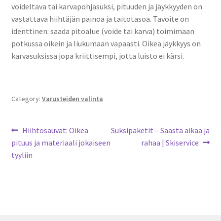
voideltava tai karvapohjasuksi, pituuden ja jäykkyyden on
vastattava hiihtäjän painoa ja taitotasoa. Tavoite on
identtinen: saada pitoalue (voide tai karva) toimimaan
potkussa oikein ja liukumaan vapaasti. Oikea jäykkyys on
karvasuksissa jopa kriittisempi, jotta luisto ei kärsi.
Category:
Varusteiden valinta
Artikkelien
Previous
Next
Hiihtosauvat: Oikea
Suksipaketit – Säästä aikaa ja
post:
post:
pituus ja materiaali jokaiseen
rahaa | Skiservice
selaus
tyyliin