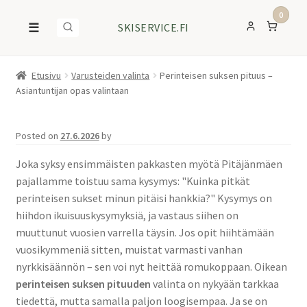
0
☰
SKISERVICE.FI
Etusivu
Varusteiden valinta
Perinteisen suksen pituus –
Asiantuntijan opas valintaan
Posted on
27.6.2026
by
Joka syksy ensimmäisten pakkasten myötä Pitäjänmäen
pajallamme toistuu sama kysymys: "Kuinka pitkät
perinteisen sukset minun pitäisi hankkia?" Kysymys on
hiihdon ikuisuuskysymyksiä, ja vastaus siihen on
muuttunut vuosien varrella täysin. Jos opit hiihtämään
vuosikymmeniä sitten, muistat varmasti vanhan
nyrkkisäännön – sen voi nyt heittää romukoppaan. Oikean
perinteisen suksen pituuden
valinta on nykyään tarkkaa
tiedettä, mutta samalla paljon loogisempaa. Ja se on