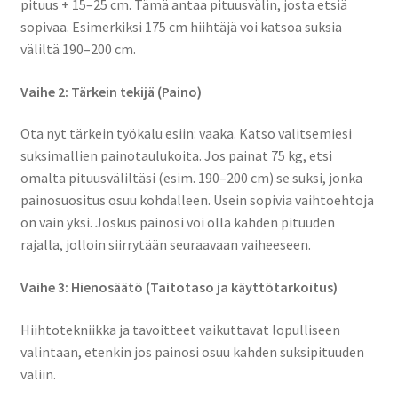
pituus + 15–25 cm. Tämä antaa pituusvälin, josta etsiä
sopivaa. Esimerkiksi 175 cm hiihtäjä voi katsoa suksia
väliltä 190–200 cm.
Vaihe 2: Tärkein tekijä (Paino)
Ota nyt tärkein työkalu esiin: vaaka. Katso valitsemiesi
suksimallien painotaulukoita. Jos painat 75 kg, etsi
omalta pituusväliltäsi (esim. 190–200 cm) se suksi, jonka
painosuositus osuu kohdalleen. Usein sopivia vaihtoehtoja
on vain yksi. Joskus painosi voi olla kahden pituuden
rajalla, jolloin siirrytään seuraavaan vaiheeseen.
Vaihe 3: Hienosäätö (Taitotaso ja käyttötarkoitus)
Hiihtotekniikka ja tavoitteet vaikuttavat lopulliseen
valintaan, etenkin jos painosi osuu kahden suksipituuden
väliin.