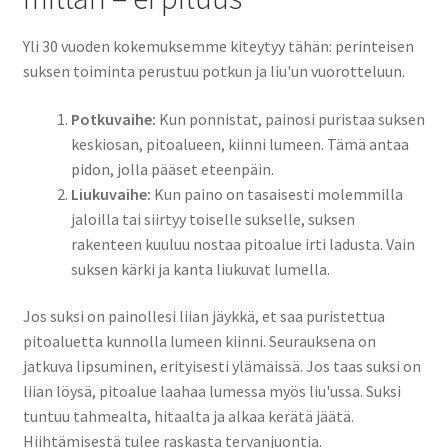
Yli 30 vuoden kokemuksemme kiteytyy tähän: perinteisen
suksen toiminta perustuu potkun ja liu'un vuorotteluun.
Potkuvaihe:
Kun ponnistat, painosi puristaa suksen
keskiosan, pitoalueen, kiinni lumeen. Tämä antaa
pidon, jolla pääset eteenpäin.
Liukuvaihe:
Kun paino on tasaisesti molemmilla
jaloilla tai siirtyy toiselle sukselle, suksen
rakenteen kuuluu nostaa pitoalue irti ladusta. Vain
suksen kärki ja kanta liukuvat lumella.
Jos suksi on painollesi liian jäykkä, et saa puristettua
pitoaluetta kunnolla lumeen kiinni. Seurauksena on
jatkuva lipsuminen, erityisesti ylämäissä. Jos taas suksi on
liian löysä, pitoalue laahaa lumessa myös liu'ussa. Suksi
tuntuu tahmealta, hitaalta ja alkaa kerätä jäätä.
Hiihtämisestä tulee raskasta tervanjuontia.