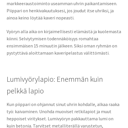
markkeeraustoiminto useamman uhrin paikantamiseen.
Piippari on henkivakuutuksesi, jos joudut itse uhriksi, ja
ainoa keino löytää kaveri nopeasti.
Vyöryn alla aika on kirjaimellisesti elämästä ja kuolemasta
kiinni. Selviytymisen todennäköisyys romahtaa
ensimmäisen 15 minuutin jälkeen. Siksi oman ryhmän on
pystyttävä aloittamaan kaveripelastus välittömästi.
Lumivyörylapio: Enemmän kuin
pelkkä lapio
Kun piippari on ohjannut sinut uhrin kohdalle, alkaa raaka
työ: kaivaminen. Unohda muoviset retkilapiot ja muut
heppoiset viritykset. Lumivyöryn pakkauttama lumi on
kuin betonia. Tarvitset metalliterällä varustetun,