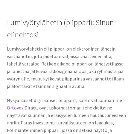
Lumivyörylähetin (piippari): Sinun
elinehtosi
Lumivyörylähetin eli piippari on elektroninen lähetin-
vastaanotin, jota pidetään valjaissa vaatteiden alla,
lähellä vartaloa. Retken aikana piippari on lähetystilassa
ja lähettää jatkuvaa radiosignaalia. Jos joku ryhmästä jää
vyöryn alle, muut kytkevät piipparinsa vastaanottotilaan
ja aloittavat etsinnän signaalin avulla.
Nykyaikaiset digitaaliset piipparit, kuten valikoimamme
Ortovox Diract
, ovat uskomattoman tehokkaita: ne
näyttävät suunnan ja etäisyyden lumeen hautautuneeseen
uhriin. Paras investointi turvallisuuteen on laadukas,
kolmiantenninen piippari, jossa on selkeä näyttö ja