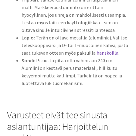
malli. Markkeeraustoiminto on erittäin
hyödyllinen, jos uhreja on mahdollisesti useampia.
Testaa myös laitteen käyttölogiikkaa – sen on
oltava sinulle intuitiivinen stressitilanteessa.
Lapio:
Terän on oltava metallia (alumiinia). Valitse
teleskooppivarsi ja D- tai T-muotoinen kahva, josta
saat tukevan otteen myös paksuilla
hanskoilla
.
Sondi:
Pituutta pitää olla vähintään 240 cm.
Alumiini on kestävä perusmateriaali, hiilikuitu
kevyempi mutta kalliimpi. Tärkeintä on nopea ja
luotettava lukitusmekanismi.
Varusteet eivät tee sinusta
asiantuntijaa: Harjoittelun