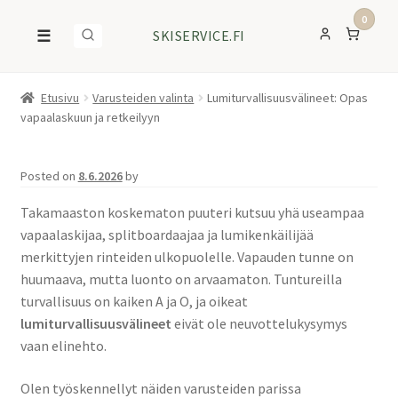
0
☰
SKISERVICE.FI
Etusivu
Varusteiden valinta
Lumiturvallisuusvälineet: Opas
vapaalaskuun ja retkeilyyn
Posted on
8.6.2026
by
Takamaaston koskematon puuteri kutsuu yhä useampaa
vapaalaskijaa, splitboardaajaa ja lumikenkäilijää
merkittyjen rinteiden ulkopuolelle. Vapauden tunne on
huumaava, mutta luonto on arvaamaton. Tuntureilla
turvallisuus on kaiken A ja O, ja oikeat
lumiturvallisuusvälineet
eivät ole neuvottelukysymys
vaan elinehto.
Olen työskennellyt näiden varusteiden parissa