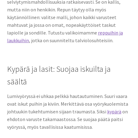
selviytymismahdollisuuksia ratkaisevasti. Se on kallis,
mutta niin on henkikin. Repun täytyy olla myös
käytännöllinen: valitse malli, johon kaikki varusteet
mahtuvat ja jossa on omat, nopeakäyttöiset taskut
lapiolle ja sondille. Tutustu valikoimamme
reppuihin ja
laukkuihin
, jotka on suunniteltu talviolosuhteisiin.
Kypärä ja lasit: Suojaa iskuilta ja
säältä
Lumivyöryssä ei uhkaa pelkkä hautautuminen. Suuri vaara
ovat iskut puihin ja kiviin. Merkittävä osa vyörykuolemista
johtuukin tukehtumisen sijaan traumasta. Siksi
kypärä
on
ehdoton varuste takamaastossa. Se suojaa päätä paitsi
vyöryssä, myös tavallisissa kaatumisissa.