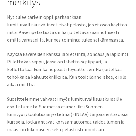
merkitys
Nyt tulee tärkein oppi: parhaatkaan
lumiturvallisuusvälineet eivät pelasta, jos et osaa käyttää
niitä. Kaveripelastusta on harjoiteltava säännöllisesti
omilla varusteilla, kunnes toiminta tulee selkärangasta.
Käykää kavereiden kanssa läpi etsintä, sondaus ja lapiointi.
Piilottakaa reppu, jossa on lähettävä piippari, ja
kellottakaa, kuinka nopeasti löydätte sen. Harjoitelkaa
tehokkaita kaivuutekniikoita. Kun tositilanne iskee, ei ole
aikaa miettiä.
Suosittelemme vahvasti myös lumiturvallisuuskurssille
osallistumista. Suomessa esimerkiksi Suomen
lumivyörykoulutusjärjestelmä (FINLAV) tarjoaa eritasoisia
kursseja, jotka antavat korvaamattomat taidot lumen ja
maaston lukemiseen sekä pelastustoimintaan.