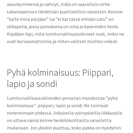
vuosikymmeniä ja nähnyt, mikä on vaarallisin virhe:
takamaastoon lähdetään puutteellisin varustein. Asenne
”kyllä minä pärjään” tai ”ei kai tässä mitään satu” on
uhkapeliä, jossa panoksena on oma ja kavereiden henki.
Käydään läpi, mitä lumiturvallisuusvälineet ovat, miksi ne
ovat korvaamattomia ja miten valitset itsellesi oikeat.
Pyhä kolminaisuus: Piippari,
lapio ja sondi
Lumiturvallisuusvälineiden perustan muodostaa ”pyhä
kolminaisuus”: piippari, lapio ja sondi. Ne toimivat
nimenomaan yhdessä. Jokaisella vyöryalueilla liikkuvalla
on oltava nämä kolme henkilökohtaista varustetta
mukanaan. Jos yksikin puuttuu, koko pakka on hyödytön.