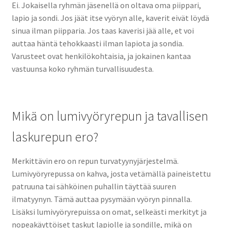
Ei. Jokaisella ryhmän jäsenellä on oltava oma piippari,
lapio ja sondi. Jos jäät itse vyöryn alle, kaverit eivät löydä
sinua ilman piipparia. Jos taas kaverisi jää alle, et voi
auttaa häntä tehokkaasti ilman lapiota ja sondia.
Varusteet ovat henkilökohtaisia, ja jokainen kantaa
vastuunsa koko ryhmän turvallisuudesta.
Mikä on lumivyöryrepun ja tavallisen
laskurepun ero?
Merkittävin ero on repun turvatyynyjärjestelmä.
Lumivyöryrepussa on kahva, josta vetämällä paineistettu
patruuna tai sähköinen puhallin täyttää suuren
ilmatyynyn. Tämä auttaa pysymään vyöryn pinnalla.
Lisäksi lumivyöryrepuissa on omat, selkeästi merkityt ja
nopeakäyttöiset taskut lapiolle ja sondille, mikä on