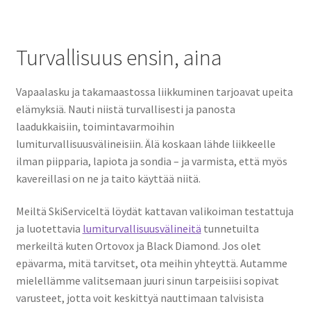
Turvallisuus ensin, aina
Vapaalasku ja takamaastossa liikkuminen tarjoavat upeita
elämyksiä. Nauti niistä turvallisesti ja panosta
laadukkaisiin, toimintavarmoihin
lumiturvallisuusvälineisiin. Älä koskaan lähde liikkeelle
ilman piipparia, lapiota ja sondia – ja varmista, että myös
kavereillasi on ne ja taito käyttää niitä.
Meiltä SkiServiceltä löydät kattavan valikoiman testattuja
ja luotettavia
lumiturvallisuusvälineitä
tunnetuilta
merkeiltä kuten Ortovox ja Black Diamond. Jos olet
epävarma, mitä tarvitset, ota meihin yhteyttä. Autamme
mielellämme valitsemaan juuri sinun tarpeisiisi sopivat
varusteet, jotta voit keskittyä nauttimaan talvisista