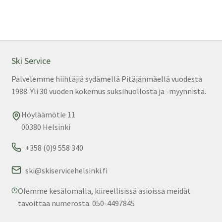
Ski Service
Palvelemme hiihtäjiä sydämellä Pitäjänmäellä vuodesta
1988. Yli 30 vuoden kokemus suksihuollosta ja -myynnistä.
Höyläämötie 11
00380 Helsinki
+358 (0)9 558 340
ski@skiservicehelsinki.fi
Olemme kesälomalla, kiireellisissä asioissa meidät
tavoittaa numerosta: 050-4497845