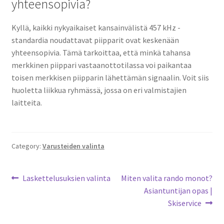
yhteensopivia?
Kyllä, kaikki nykyaikaiset kansainvälistä 457 kHz -
standardia noudattavat piipparit ovat keskenään
yhteensopivia. Tämä tarkoittaa, että minkä tahansa
merkkinen piippari vastaanottotilassa voi paikantaa
toisen merkkisen piipparin lähettämän signaalin. Voit siis
huoletta liikkua ryhmässä, jossa on eri valmistajien
laitteita.
Category:
Varusteiden valinta
Artikkelien
Previous
Next
Laskettelusuksien valinta
Miten valita rando monot?
post:
post:
Asiantuntijan opas |
selaus
Skiservice