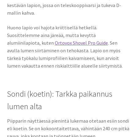
kestävän lapion, jossa on teleskooppivarsi ja tukeva D-
mallin kahva.
Huono lapio voi hajota kriittisellä hetkellä.
Suosittelemme aina järeää, mutta kevyttä
alumiinilapiota, kuten
Ortovox Shovel Pro Guide
. Sen
avulla lumen siirtäminen on tehokasta. Lapio on myös
tärkeä työkalu lumiprofiilien kaivamiseen, kun arvioit
lumen vakautta ennen riskialttiille alueelle siirtymistä.
Sondi (koetin): Tarkka paikannus
lumen alta
Piipparin näyttäessä pienintä lukemaa otetaan esiin sondi
eli koetin. Se on kokoontaitettava, vähintään 240 cm pitkä
sauva, joka kootaan ja työnnetään lumeen