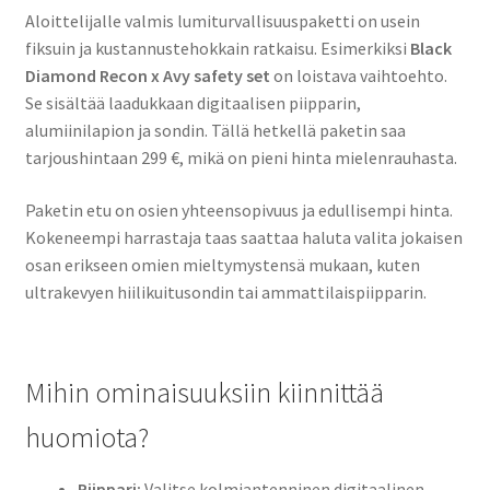
Aloittelijalle valmis lumiturvallisuuspaketti on usein
fiksuin ja kustannustehokkain ratkaisu. Esimerkiksi
Black
Diamond Recon x Avy safety set
on loistava vaihtoehto.
Se sisältää laadukkaan digitaalisen piipparin,
alumiinilapion ja sondin. Tällä hetkellä paketin saa
tarjoushintaan 299 €, mikä on pieni hinta mielenrauhasta.
Paketin etu on osien yhteensopivuus ja edullisempi hinta.
Kokeneempi harrastaja taas saattaa haluta valita jokaisen
osan erikseen omien mieltymystensä mukaan, kuten
ultrakevyen hiilikuitusondin tai ammattilaispiipparin.
Mihin ominaisuuksiin kiinnittää
huomiota?
Piippari:
Valitse kolmiantenninen digitaalinen