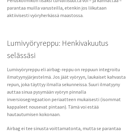
Peruskolmikon lisäksi turvallisuutta voi – ja kannattaa –
parantaa muilla varusteilla, etenkin jos liikutaan
aktiivisesti vyöryherkässä maastossa.
Lumivyöryreppu: Henkivakuutus
selässäsi
Lumivyöryreppu eli airbag-reppu on reppuun integroitu
ilmatyynyjärjestelmä. Jos jäät vyöryyn, laukaiset kahvasta
repun, joka täyttyy ilmalla sekunneissa. Suuri ilmatyyny
auttaa sinua pysymään vyöryn pinnalla
inversiosegregaation periaatteen mukaisesti (isommat
kappaleet nousevat pintaan). Tämä voi estää
hautautumisen kokonaan.
Airbag ei tee sinusta voittamatonta, mutta se parantaa