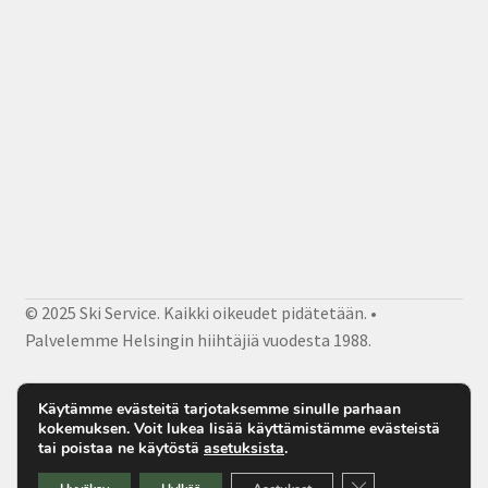
© 2025 Ski Service. Kaikki oikeudet pidätetään. •
Palvelemme Helsingin hiihtäjiä vuodesta 1988.
Facebook
Instagram
Sähköposti
Käytämme evästeitä tarjotaksemme sinulle parhaan
kokemuksen. Voit lukea lisää käyttämistämme evästeistä
tai poistaa ne käytöstä
asetuksista
.
Sulje evästebanner