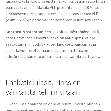
läpäisykyky kertoo prosentteina, kuinka paljon valoa linssi
päästää lävitseen. Matala VLT-prosentti (esim. 10 %) sopii
kirkkaaseen auringonpaisteeseen, kun taas korkea VLT
(esim. 75 %) on paras valinta hämärään ja lumisateeseen.
Kontrastin parantaminen
tarkoittaa käytännössä sitä,
että tietyt värit suodattavat valon aallonpituuksia ja
saavat lumen muodot – kuten kinokset, painaumat ja
jäiset laikut – erottumaan selkeämmin. Tämä on
elintärkeää, kun valo on tasaista eikä varjoja juuri synny.
Laskettelulasit: Linssien
värikartta kelin mukaan
Oikean linssin valinta on onneksi suoraviivaista, kunhan
perusperiaatteet ovat hallussa. Tähän olemme koonneet