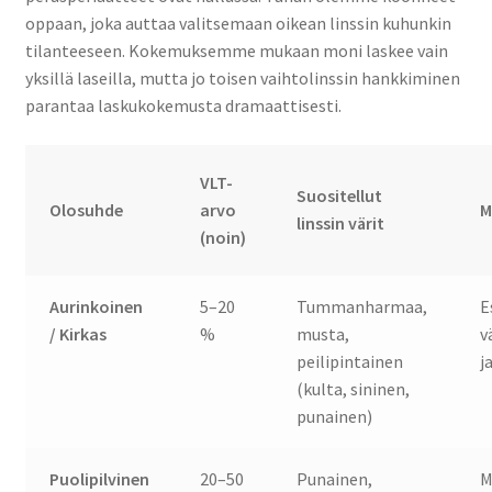
oppaan, joka auttaa valitsemaan oikean linssin kuhunkin
tilanteeseen. Kokemuksemme mukaan moni laskee vain
yksillä laseilla, mutta jo toisen vaihtolinssin hankkiminen
parantaa laskukokemusta dramaattisesti.
VLT-
Suositellut
Olosuhde
arvo
M
linssin värit
(noin)
Aurinkoinen
5–20
Tummanharmaa,
E
/ Kirkas
%
musta,
v
peilipintainen
j
(kulta, sininen,
punainen)
Puolipilvinen
20–50
Punainen,
M