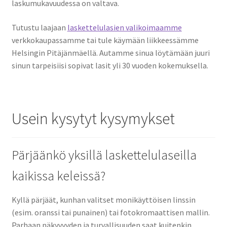
laskumukavuudessa on valtava.
Tutustu laajaan
laskettelulasien valikoimaamme
verkkokaupassamme tai tule käymään liikkeessämme
Helsingin Pitäjänmäellä. Autamme sinua löytämään juuri
sinun tarpeisiisi sopivat lasit yli 30 vuoden kokemuksella.
Usein kysytyt kysymykset
Pärjäänkö yksillä laskettelulaseilla
kaikissa keleissä?
Kyllä pärjäät, kunhan valitset monikäyttöisen linssin
(esim. oranssi tai punainen) tai fotokromaattisen mallin.
Parhaan näkyvyyden ja turvallisuuden saat kuitenkin