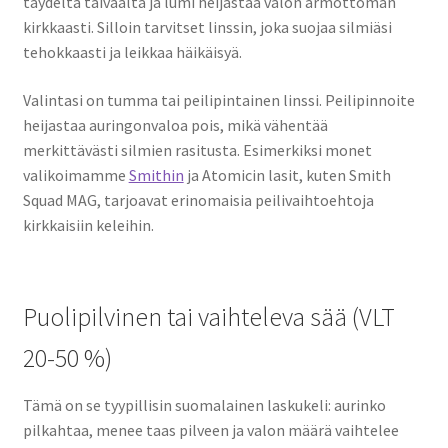
täydeltä taivaalta ja lumi heijastaa valon armottoman
kirkkaasti. Silloin tarvitset linssin, joka suojaa silmiäsi
tehokkaasti ja leikkaa häikäisyä.
Valintasi on tumma tai peilipintainen linssi. Peilipinnoite
heijastaa auringonvaloa pois, mikä vähentää
merkittävästi silmien rasitusta. Esimerkiksi monet
valikoimamme
Smithin
ja Atomicin lasit, kuten Smith
Squad MAG, tarjoavat erinomaisia peilivaihtoehtoja
kirkkaisiin keleihin.
Puolipilvinen tai vaihteleva sää (VLT
20-50 %)
Tämä on se tyypillisin suomalainen laskukeli: aurinko
pilkahtaa, menee taas pilveen ja valon määrä vaihtelee