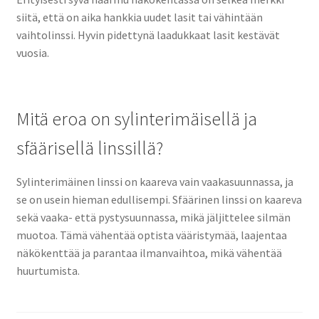
siitä, että on aika hankkia uudet lasit tai vähintään
vaihtolinssi. Hyvin pidettynä laadukkaat lasit kestävät
vuosia.
Mitä eroa on sylinterimäisellä ja
sfäärisellä linssillä?
Sylinterimäinen linssi on kaareva vain vaakasuunnassa, ja
se on usein hieman edullisempi. Sfäärinen linssi on kaareva
sekä vaaka- että pystysuunnassa, mikä jäljittelee silmän
muotoa. Tämä vähentää optista vääristymää, laajentaa
näkökenttää ja parantaa ilmanvaihtoa, mikä vähentää
huurtumista.