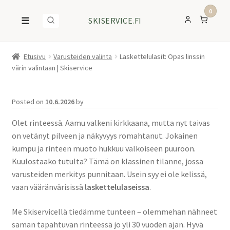
0
☰
SKISERVICE.FI
Etusivu
Varusteiden valinta
Laskettelulasit: Opas linssin
värin valintaan | Skiservice
Posted on
10.6.2026
by
Olet rinteessä. Aamu valkeni kirkkaana, mutta nyt taivas
on vetänyt pilveen ja näkyvyys romahtanut. Jokainen
kumpu ja rinteen muoto hukkuu valkoiseen puuroon.
Kuulostaako tutulta? Tämä on klassinen tilanne, jossa
varusteiden merkitys punnitaan. Usein syy ei ole kelissä,
vaan vääränvärisissä
laskettelulaseissa
.
Me Skiservicellä tiedämme tunteen – olemmehan nähneet
saman tapahtuvan rinteessä jo yli 30 vuoden ajan. Hyvä