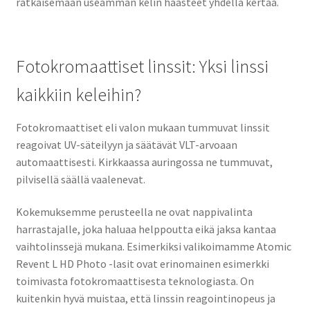
ratkaisemaan useamman kelin haasteet yhdellä kertaa.
Fotokromaattiset linssit: Yksi linssi
kaikkiin keleihin?
Fotokromaattiset eli valon mukaan tummuvat linssit
reagoivat UV-säteilyyn ja säätävät VLT-arvoaan
automaattisesti. Kirkkaassa auringossa ne tummuvat,
pilvisellä säällä vaalenevat.
Kokemuksemme perusteella ne ovat nappivalinta
harrastajalle, joka haluaa helppoutta eikä jaksa kantaa
vaihtolinssejä mukana. Esimerkiksi valikoimamme Atomic
Revent L HD Photo -lasit ovat erinomainen esimerkki
toimivasta fotokromaattisesta teknologiasta. On
kuitenkin hyvä muistaa, että linssin reagointinopeus ja