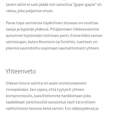
lasien väliin ei saisi jäädä niin sanottua ”gaper gapia” eli
rakoa, joka paljastaa otsan.
Paras tapa varmistaa täydellinen istuvuus on sovittaa
laseja ja kypärää yhdessä. Pitäjänmäen liikkeessämme
autamme löytämään toimivan parin. Esimerkiksi saman
valmistajan, kuten Atomicin tai Smithin, tuotteet on
yleensä suunniteltu sopimaan saumattomasti yhteen.
Yhteenveto
Oikean linssin valinta on avain onnistuneeseen
rinnepäivään. Sen sijaan, että tyytyisit yhteen
kompromissiin, suosittelemme hankkimaan joko
laadukkaat yleislinssillä varustetut lasit tai erillisen
vaihtolinssin huonoa keliä varten. Ero näkyvyydessä ja