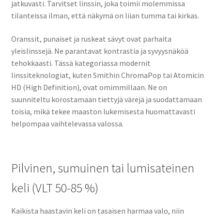
jatkuvasti. Tarvitset linssin, joka toimii molemmissa
tilanteissa ilman, että näkymä on liian tumma tai kirkas.
Oranssit, punaiset ja ruskeat sävyt ovat parhaita
yleislinssejä. Ne parantavat kontrastia ja syvyysnäköä
tehokkaasti. Tässä kategoriassa modernit
linssiteknologiat, kuten Smithin ChromaPop tai Atomicin
HD (High Definition), ovat omimmillaan. Ne on
suunniteltu korostamaan tiettyjä värejä ja suodattamaan
toisia, mikä tekee maaston lukemisesta huomattavasti
helpompaa vaihtelevassa valossa.
Pilvinen, sumuinen tai lumisateinen
keli (VLT 50-85 %)
Kaikista haastavin keli on tasaisen harmaa valo, niin