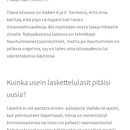
Oikea istuvuus on kaiken A ja O. Varmista, että ilma
kiertää, eikä pipo tai kypärä tuki lasien
ilmanvaihtoaukkoja. Älä myöskään nosta laseja hikiselle
otsalle. Nykyaikaisissa laseissa on tehokkaat
huurtumisenestopinnoitteet, mutta jos huurtuminen on
jatkuva ongelma, syy on lähes aina istuvuudessa tai
vääränlaisessa käytössä.
Kuinka usein laskettelulasit pitäisi
uusia?
Laseille ei ole parasta ennen -päiväystä. Vaihda ne uusiin,
kun pehmusteet hapertuvat, hihna on menettänyt
kimmoisuutensa tai linssi on pahasti naarmuuntunut.
Erityisesti syvä naarmu näkökentässä on selkeä merkki