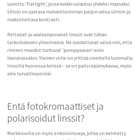
sanottu 'flatlight', jossa kaikki sulautuu yhdeksi massaksi.
Silloin on saatava mahdollisimman paljon valoa silmiin ja
maksimoitava kontrasti.
Keltaiset ja vaaleanpunaiset linssit ovat tähän
tarkoitukseen ylivoimaisia. Ne suodattavat valoa niin, että
rinteen muodot tuntuvat 'pomppaavan' esiin
hämärässäkin. Yleinen virhe on yrittää sinnitellä tummalla
linssillä huonossa kelissä – se on paitsi epämukavaa, myös
aito turvallisuusriski.
Entä fotokromaattiset ja
polarisoidut linssit?
Markkinoilla on myös erikoislinssejä, jotka on kehitetty