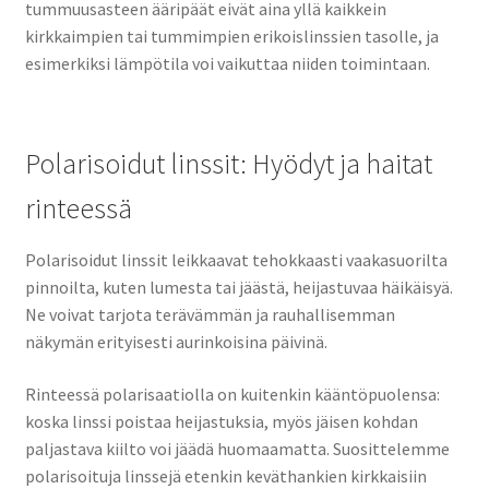
tummuusasteen ääripäät eivät aina yllä kaikkein
kirkkaimpien tai tummimpien erikoislinssien tasolle, ja
esimerkiksi lämpötila voi vaikuttaa niiden toimintaan.
Polarisoidut linssit: Hyödyt ja haitat
rinteessä
Polarisoidut linssit leikkaavat tehokkaasti vaakasuorilta
pinnoilta, kuten lumesta tai jäästä, heijastuvaa häikäisyä.
Ne voivat tarjota terävämmän ja rauhallisemman
näkymän erityisesti aurinkoisina päivinä.
Rinteessä polarisaatiolla on kuitenkin kääntöpuolensa:
koska linssi poistaa heijastuksia, myös jäisen kohdan
paljastava kiilto voi jäädä huomaamatta. Suosittelemme
polarisoituja linssejä etenkin keväthankien kirkkaisiin