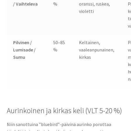
/ Vaihteleva
%
oranssi, ruskea,
P
violetti
k
t
v
Pilvinen /
50–85
Keltainen,
P
Lumisade /
%
vaaleanpunainen,
v
Sumu
kirkas
m
k
h
n
Aurinkoinen ja kirkas keli (VLT 5-20 %)
Niin sanottuina ”bluebird”-päivinä aurinko porottaa