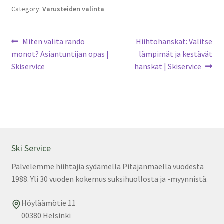
Category:
Varusteiden valinta
Artikkelien
Previous
Next
Miten valita rando
Hiihtohanskat: Valitse
post:
post:
monot? Asiantuntijan opas |
lämpimät ja kestävät
selaus
Skiservice
hanskat | Skiservice
Ski Service
Palvelemme hiihtäjiä sydämellä Pitäjänmäellä vuodesta
1988. Yli 30 vuoden kokemus suksihuollosta ja -myynnistä.
Höyläämötie 11
00380 Helsinki