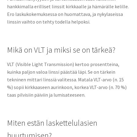
hankkimalla erilliset linssit kirkkaalle ja hämärälle kelille.
Ero laskukokemuksessa on huomattava, ja nykylaseissa
linssin vaihto on tehty todella helpoksi.
Mikä on VLT ja miksi se on tärkeä?
VLT (Visible Light Transmission) kertoo prosentteina,
kuinka paljon valoa linssi päästää läpi. Se on tärkein
tekninen mittari linssiä valitessa. Matala VLT-arvo (n. 15
%) sopii kirkkaaseen aurinkoon, korkea VLT-arvo (n. 70 %)
taas pilvisiin päiviin ja lumisateeseen.
Miten estän laskettelulasien
huurtumisen?