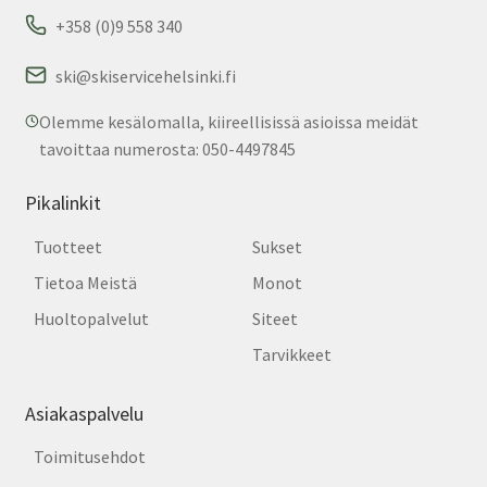
+358 (0)9 558 340
ski@skiservicehelsinki.fi
Olemme kesälomalla, kiireellisissä asioissa meidät
tavoittaa numerosta: 050-4497845
Pikalinkit
Tuotteet
Sukset
Tietoa Meistä
Monot
Huoltopalvelut
Siteet
Tarvikkeet
Asiakaspalvelu
Toimitusehdot