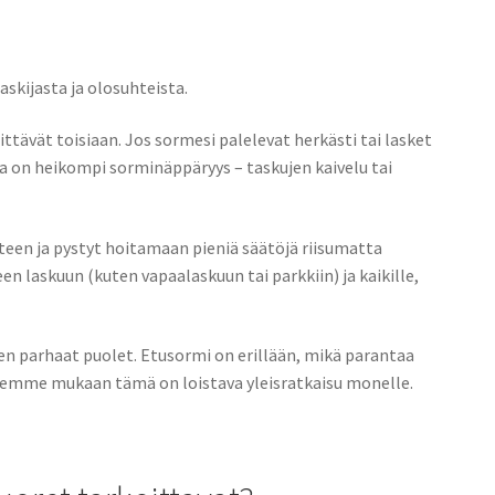
askijasta ja olosuhteista.
tävät toisiaan. Jos sormesi palelevat herkästi tai lasket
na on heikompi sorminäppäryys – taskujen kaivelu tai
en ja pystyt hoitamaan pieniä säätöjä riisumatta
n laskuun (kuten vapaalaskuun tai parkkiin) ja kaikille,
n parhaat puolet. Etusormi on erillään, mikä parantaa
semme mukaan tämä on loistava yleisratkaisu monelle.