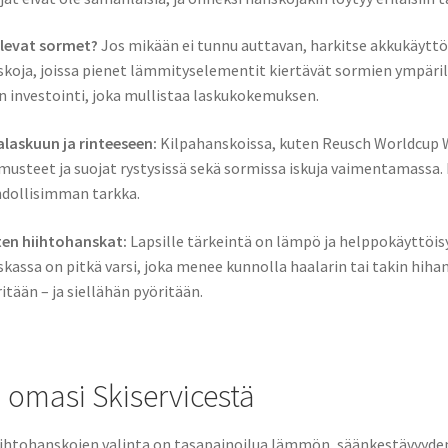
elevat sormet?
Jos mikään ei tunnu auttavan, harkitse akkukäyttö
koja, joissa pienet lämmityselementit kiertävät sormien ympärill
n investointi, joka mullistaa laskukokemuksen.
laskuun ja rinteeseen:
Kilpahanskoissa, kuten Reusch Worldcup Wa
usteet ja suojat rystysissä sekä sormissa iskuja vaimentamassa. 
dollisimman tarkka.
ten hiihtohanskat:
Lapsille tärkeintä on lämpö ja helppokäyttöisy
kassa on pitkä varsi, joka menee kunnolla haalarin tai takin hih
itään – ja siellähän pyöritään.
 omasi Skiservicestä
iihtohanskojen valinta on tasapainoilua lämmön, säänkestävyyden 