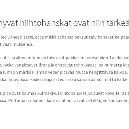
hyvät hiihtohanskat ovat niin tärke
lee virheellisesti, että mitkä tahansa paksut talvihanskat kelpaa
t vaatimuksensa.
auhti ja viima moninkertaistavat pakkasen purevuuden. Laadukkai
, jotka vangitsevat ilmaa ja eristävät tehokkaasti painumatta kas
 ja lumi on märkää. Ilman vedenpitävää mutta hengittävää kalvoa,
lkkä muovipussi kädessä ajaisi teoriassa saman asian, mutta kaikki t
a pito ovat kolmas kulmakivi. Hiihtohanskat joutuvat kovalle rasit
essä. Pintamateriaalien, kuten nahan tai vahvistettujen kankaiden