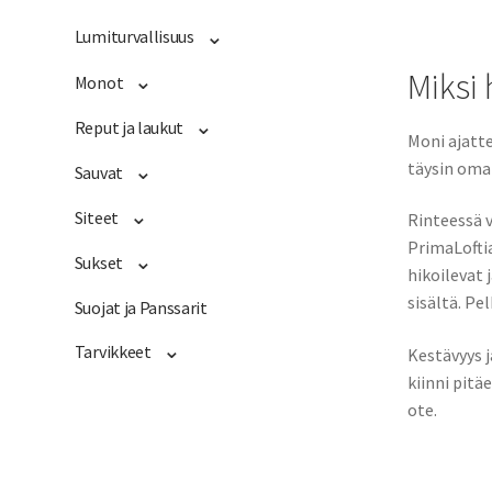
Lumiturvallisuus
Miksi 
Monot
Reput ja laukut
Moni ajatte
täysin oma
Sauvat
Siteet
Rinteessä v
PrimaLoftia
Sukset
hikoilevat
sisältä. Pe
Suojat ja Panssarit
Tarvikkeet
Kestävyys j
kiinni pitä
ote.