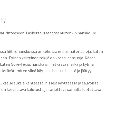
ät?
vat rinteeseen. Laskettelu asettaa kuitenkin hanskoille
ssa hiihtohanskoissa on teknisiä eristemateriaaleja, kuten
aan. Toinen kriittinen tekijä on kosteudensuoja. Kädet
 kuten Gore-Texiä, hanska on hetkessä märkä ja kylmä
ietävät, miten siinä käy: käsi hautuu hiestä ja jäätyy.
ukselle suksia kantaessa, hissejä käyttäessä ja sauvoista
, on kestettävä kulutusta ja tarjottava samalla luotettava