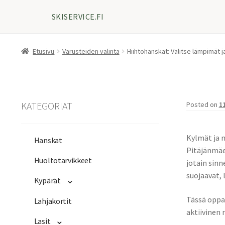
SKISERVICE.FI
Etusivu
Varusteiden valinta
Hiihtohanskat: Valitse lämpimät j
KATEGORIAT
Posted on
1
Kylmät ja 
Hanskat
Pitäjänmäe
Huoltotarvikkeet
jotain sin
suojaavat,
Kypärät
Tässä oppaa
Lahjakortit
aktiivinen 
Lasit