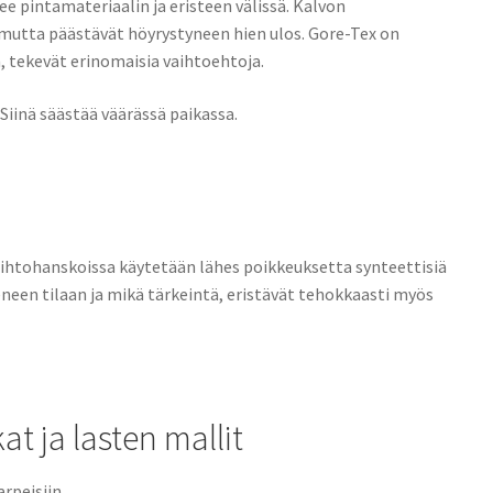
ee pintamateriaalin ja eristeen välissä. Kalvon
mutta päästävät höyrystyneen hien ulos. Gore-Tex on
 tekevät erinomaisia vaihtoehtoja.
Siinä säästää väärässä paikassa.
iihtohanskoissa käytetään lähes poikkeuksetta synteettisiä
eneen tilaan ja mikä tärkeintä, eristävät tehokkaasti myös
t ja lasten mallit
arpeisiin.