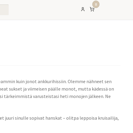
0
peammin kuin jonot ankkurihissiin. Olemme nähneet sen
eat sukset ja viimeisen päälle monot, mutta kädessä on
ksi tärkeimmistä varusteistasi heti monojen jälkeen. Ne
uuri sinulle sopivat hanskat – olitpa leppoisa kruisailija,