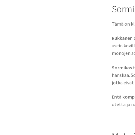
Sormik
Tämä on kla
Rukkanen 
usein kovil
monojen so
Sormikas t
hanskaa. So
jotka eivät
Entä komp
otetta ja 