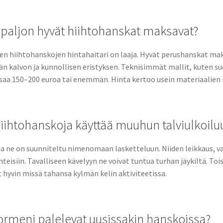
paljon hyvät hiihtohanskat maksavat?
n hiihtohanskojen hintahaitari on laaja. Hyvät perushanskat maksa
än kalvon ja kunnollisen eristyksen. Teknisimmät mallit, kuten s
aa 150–200 euroa tai enemmän. Hinta kertoo usein materiaalien l
iihtohanskoja käyttää muuhun talviulkoilu
a ne on suunniteltu nimenomaan lasketteluun. Niiden leikkaus, va
teisiin. Tavalliseen kävelyyn ne voivat tuntua turhan jäykiltä. T
 hyvin missä tahansa kylmän kelin aktiviteetissa.
ormeni palelevat uusissakin hanskoissa?