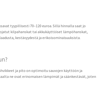
vat tyypillisesti 70–120 euroa. Sillä hinnalla saat jo
uojatut kilpahanskat tai akkukäyttöiset lämpöhanskat,
aadusta, kestävyydestä ja erikoisominaisuuksista.
un?
hvikkeet ja pito on optimoitu sauvojen käyttöön ja
oisaalta ne ovat erinomaisen lämpimät ja säänkestävät, joten