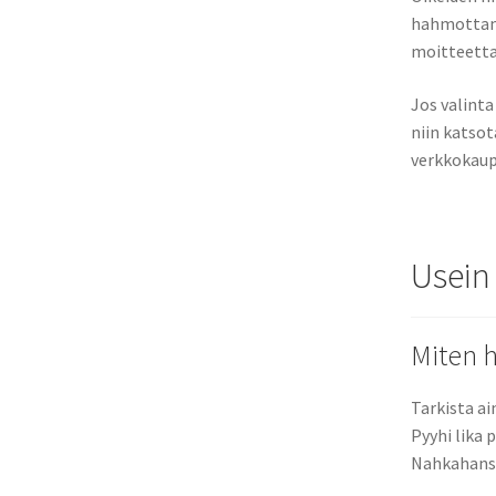
hahmottama
moitteetta 
Jos valint
niin katsot
verkkokaup
Usein
Miten h
Tarkista ai
Pyyhi lika 
Nahkahanska