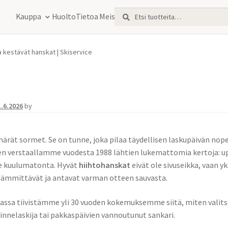
Etsi:
Haku
Kauppa
Huolto
Tietoa Meistä
a kestävät hanskat | Skiservice
1.6.2026
by
märät sormet. Se on tunne, joka pilaa täydellisen laskupäivän no
n verstaallamme vuodesta 1988 lähtien lukemattomia kertoja: up
ne kuulumatonta. Hyvät
hiihtohanskat
eivät ole sivuseikka, vaan y
 lämmittävät ja antavat varman otteen sauvasta.
ssa tiivistämme yli 30 vuoden kokemuksemme siitä, miten valitset j
rinnelaskija tai pakkaspäivien vannoutunut sankari.