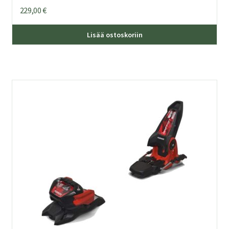
229,00
€
Lisää ostoskoriin