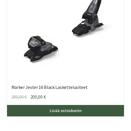
Marker Jester 16 Black Laskettelusiteet
Alkuperäinen
Nykyinen
280,00
€
200,00
€
hinta
hinta
oli:
on:
Lisää ostoskoriin
280,00 €.
200,00 €.