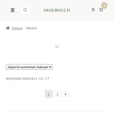
0
☰
SKISERVICE.FI
Etusivu
Marker
Sorted
Näytetään tulokset 1–12 / 17
by
latest
1
2