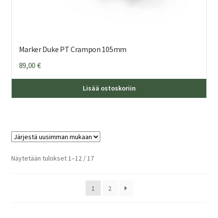
Marker Duke PT Crampon 105mm
89,00
€
Lisää ostoskoriin
Sorted
Näytetään tulokset 1–12 / 17
by
latest
1
2