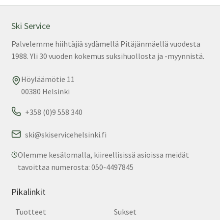
Ski Service
Palvelemme hiihtäjiä sydämellä Pitäjänmäellä vuodesta
1988. Yli 30 vuoden kokemus suksihuollosta ja -myynnistä.
Höyläämötie 11
00380 Helsinki
+358 (0)9 558 340
ski@skiservicehelsinki.fi
Olemme kesälomalla, kiireellisissä asioissa meidät
tavoittaa numerosta: 050-4497845
Pikalinkit
Tuotteet
Sukset