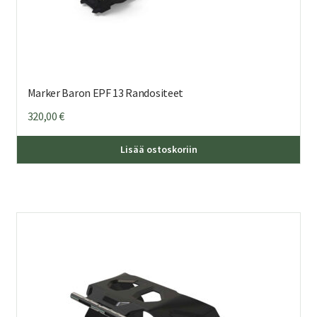
Marker Baron EPF 13 Randositeet
320,00
€
Täl
Lisää ostoskoriin
tuo
on
us
mu
Voi
teh
val
tuo
sivu