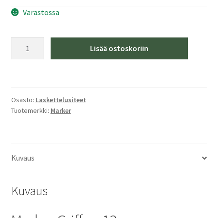
Varastossa
Marker
Lisää ostoskoriin
Griffon
13
Black/Red
määrä
Osasto:
Laskettelusiteet
Tuotemerkki:
Marker
Kuvaus
Kuvaus