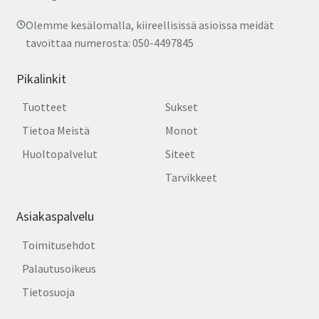
Olemme kesälomalla, kiireellisissä asioissa meidät
tavoittaa numerosta: 050-4497845
Pikalinkit
Tuotteet
Sukset
Tietoa Meistä
Monot
Huoltopalvelut
Siteet
Tarvikkeet
Asiakaspalvelu
Toimitusehdot
Palautusoikeus
Tietosuoja