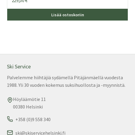
229,00
€
Lisää ostoskoriin
Ski Service
Palvelemme hiihtäjiä sydämellä Pitäjänmäellä vuodesta
1988. Yli 30 vuoden kokemus suksihuollosta ja -myynnistä.
Höyläämötie 11
00380 Helsinki
+358 (0)9 558 340
ski@skiservicehelsinki.fi