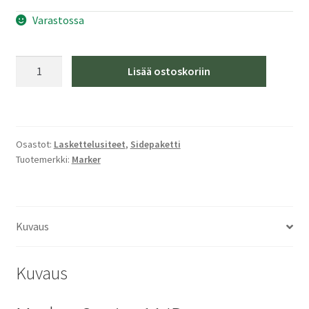
Varastossa
Marker
Lisää ostoskoriin
Squire
11
ID
black
Osastot:
Laskettelusiteet
,
Sidepaketti
orange
Tuotemerkki:
Marker
Laskettelusiteet
määrä
Kuvaus
Kuvaus