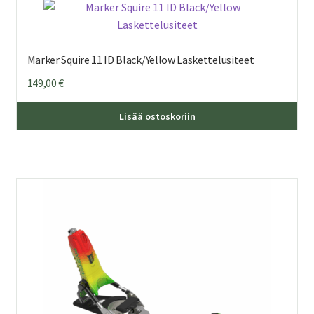
Voi
teh
val
Marker Squire 11 ID Black/Yellow Laskettelusiteet
tuo
149,00
€
sivu
Lisää ostoskoriin