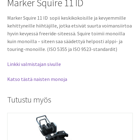
Marker Squire 11 ID
Marker Squire 11 ID sopii keskikokoisille ja kevyemmille
kehittyneille hiihtäjille, jotka etsivät suurta voimansiirtoa
hyvin kevyessä freeride-siteessä. Squire toimii monoilla
kuin monoilla – siteen saa säädettyä helposti alppi- ja
touring-monoille. (ISO 5355 ja ISO 9523-standardit)
Linkki valmistajan sivulle
Katso tästä naisten monoja
Tutustu myös