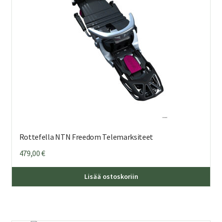
Rottefella NTN Freedom Telemarksiteet
479,00
€
Täl
Lisää ostoskoriin
tuo
on
us
mu