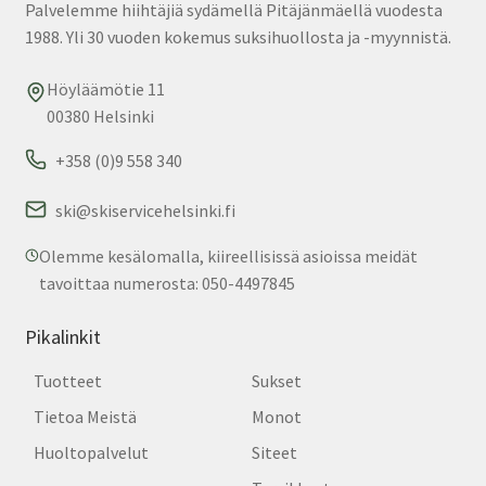
Palvelemme hiihtäjiä sydämellä Pitäjänmäellä vuodesta
1988. Yli 30 vuoden kokemus suksihuollosta ja -myynnistä.
Höyläämötie 11
00380 Helsinki
+358 (0)9 558 340
ski@skiservicehelsinki.fi
Olemme kesälomalla, kiireellisissä asioissa meidät
tavoittaa numerosta: 050-4497845
Pikalinkit
Tuotteet
Sukset
Tietoa Meistä
Monot
Huoltopalvelut
Siteet