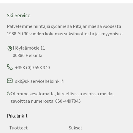
tuo
sivu
Ski Service
Palvelemme hiihtäjiä sydämellä Pitäjänmäellä vuodesta
1988. Yli 30 vuoden kokemus suksihuollosta ja -myynnistä.
Höyläämötie 11
00380 Helsinki
+358 (0)9 558 340
ski@skiservicehelsinki.fi
Olemme kesälomalla, kiireellisissä asioissa meidät
tavoittaa numerosta: 050-4497845
Pikalinkit
Tuotteet
Sukset