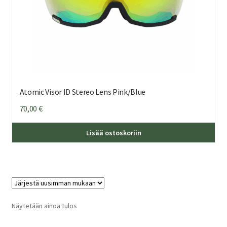
Atomic Visor ID Stereo Lens Pink/Blue
70,00
€
Täl
Lisää ostoskoriin
tuo
on
us
mu
Voi
teh
Näytetään ainoa tulos
val