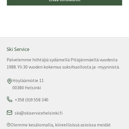
Ski Service
Palvelemme hiihtäjiä sydämellä Pitäjänmäellä vuodesta
1988. Yli 30 vuoden kokemus suksihuollosta ja -myynnistä.
Höyläämötie 11
00380 Helsinki
+358 (0)9 558 340
ski@skiservicehelsinki.fi
Olemme kesälomalla, kiireellisissä asioissa meidät