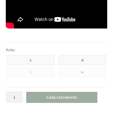
Koko
s
xl
l
m
Atomic
Lisää ostoskoriin
Visor
ID