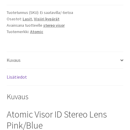
Stereo
Lens
Tuotetunnus (SKU):
Ei saatavilla/-tietoa
Pink/Blue
Osastot:
Lasit
,
Visiiri kypärät
määrä
Avainsana tuotteelle
stereo visor
Tuotemerkki:
Atomic
Kuvaus
Lisätiedot
Kuvaus
Atomic Visor ID Stereo Lens
Pink/Blue