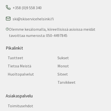
+358 (0)9 558 340
ski@skiservicehelsinki.fi
Olemme kesälomalla, kiireellisissä asioissa meidät
tavoittaa numerosta: 050-4497845
Pikalinkit
Tuotteet
Sukset
Tietoa Meistä
Monot
Huoltopalvelut
Siteet
Tarvikkeet
Asiakaspalvelu
Toimitusehdot