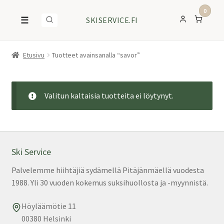
0
☰
SKISERVICE.FI
Etusivu
Tuotteet avainsanalla “savor”
Valitun kaltaisia tuotteita ei löytynyt.
Ski Service
Palvelemme hiihtäjiä sydämellä Pitäjänmäellä vuodesta
1988. Yli 30 vuoden kokemus suksihuollosta ja -myynnistä.
Höyläämötie 11
00380 Helsinki