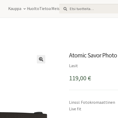
Etsi:
Haku
Kauppa
Huolto
Tietoa Meistä
Atomic Savor Photo 
Lasit
119,00
€
Linssi: Fotokromaattinen
Live fit