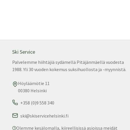
Ski Service
Palvelemme hiihtäjiä sydämellä Pitäjänmäellä vuodesta
1988. Yli 30 vuoden kokemus suksihuollosta ja -myynnistä.
Höyläämötie 11
00380 Helsinki
+358 (0)9 558 340
ski@skiservicehelsinki.fi
Olemme kesälomalla, kiireellisissä asioissa meidät