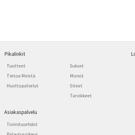
Pikalinkit
L
Tuotteet
Sukset
Tietoa Meistä
Monot
Huoltopalvelut
Siteet
Tarvikkeet
Asiakaspalvelu
Toimitusehdot
Palautusoikeus