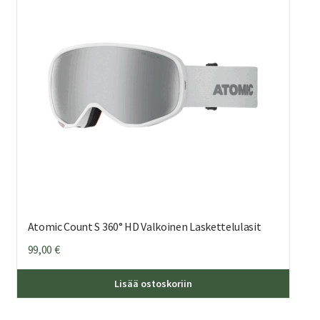
Atomic Count S 360° HD Valkoinen Laskettelulasit
99,00
€
Lisää ostoskoriin