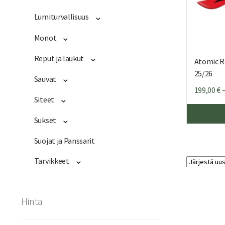
Lumiturvallisuus
Monot
Reput ja laukut
Atomic R
25/26
Sauvat
199,00
€
Siteet
Sukset
Suojat ja Panssarit
Tarvikkeet
Hinta