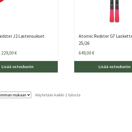
edster J2 Lastensukset
Atomic Redster G7 Laskett
25/26
Hintaluokka:
–
229,00
€
649,00
€
199,00 €
Tällä
-
Lisää ostoskoriin
Lisää ostoskoriin
tuotteella
229,00 €
on
useampi
muunnelma.
Sorted
Näytetään kaikki 2 tulosta
Voit
by
tehdä
latest
valinnat
tuotteen
sivulla.