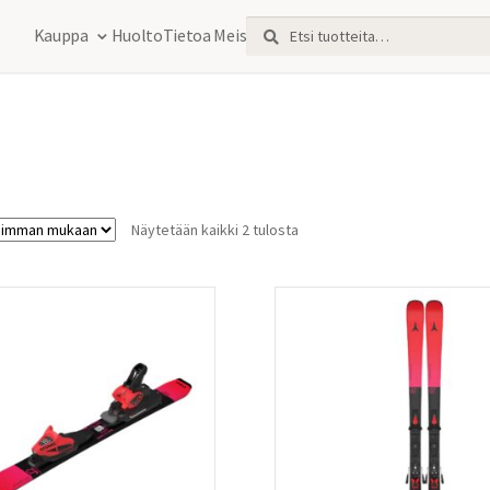
Etsi:
Haku
Kauppa
Huolto
Tietoa Meistä
Sorted
Näytetään kaikki 2 tulosta
by
latest