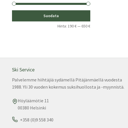
Minimihinta
Maksimihinta
Suodata
Hinta:
190 €
—
650 €
Ski Service
Palvelemme hiihtäjiä sydämellä Pitäjänmäellä vuodesta
1988. Yli 30 vuoden kokemus suksihuollosta ja -myynnistä.
Höyläämötie 11
00380 Helsinki
+358 (0)9 558 340