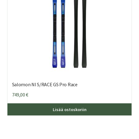
tuo
sivu
Salomon NI S/RACE GS Pro Race
749,00
€
Täl
Lisää ostoskoriin
tuo
on
us
mu