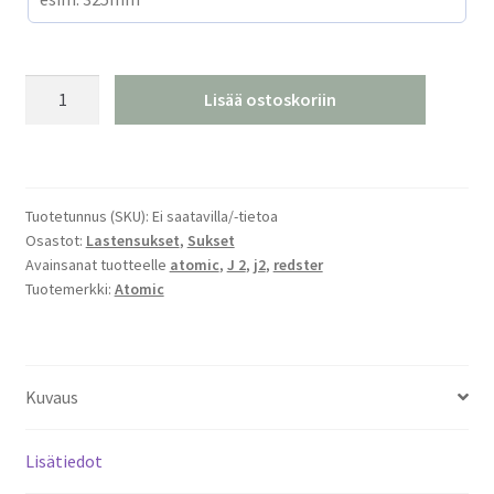
Atomic
Lisää ostoskoriin
Redster
J2
Lastensukset
25/26
Tuotetunnus (SKU):
Ei saatavilla/-tietoa
määrä
Osastot:
Lastensukset
,
Sukset
Avainsanat tuotteelle
atomic
,
J 2
,
j2
,
redster
Tuotemerkki:
Atomic
Kuvaus
Lisätiedot