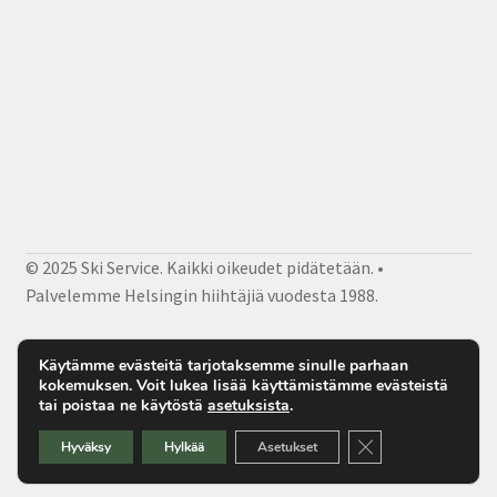
© 2025 Ski Service. Kaikki oikeudet pidätetään. •
Palvelemme Helsingin hiihtäjiä vuodesta 1988.
Facebook
Instagram
Sähköposti
Käytämme evästeitä tarjotaksemme sinulle parhaan
kokemuksen. Voit lukea lisää käyttämistämme evästeistä
tai poistaa ne käytöstä
asetuksista
.
Sulje evästebanner
Hyväksy
Hylkää
Asetukset