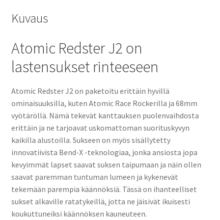
Kuvaus
Atomic Redster J2 on
lastensukset rinteeseen
Atomic Redster J2 on paketoitu erittäin hyvillä
ominaisuuksilla, kuten Atomic Race Rockerilla ja 68mm
vyötäröllä. Nämä tekevät kanttauksen puolenvaihdosta
erittäin ja ne tarjoavat uskomattoman suorituskyvyn
kaikilla alustoilla. Sukseen on myös sisällytetty
innovatiivista Bend-X -teknologiaa, jonka ansiosta jopa
kevyimmät lapset saavat suksen taipumaan ja näin ollen
saavat paremman tuntuman lumeen ja kykenevät
tekemään parempia käännöksiä. Tässä on ihanteelliset
sukset alkaville ratatykeillä, jotta ne jäisivät ikuisesti
koukuttuneiksi käännöksen kauneuteen.