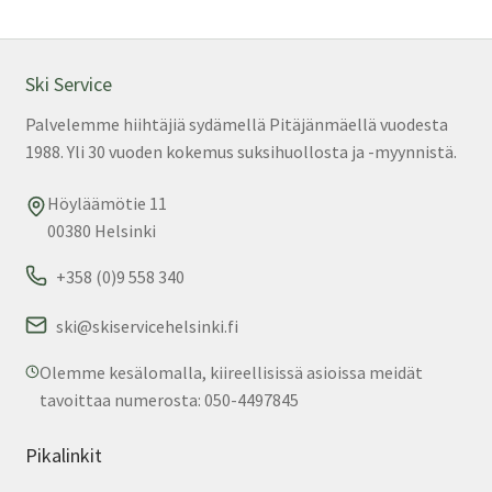
Voi
teh
val
Ski Service
tuo
Palvelemme hiihtäjiä sydämellä Pitäjänmäellä vuodesta
sivu
1988. Yli 30 vuoden kokemus suksihuollosta ja -myynnistä.
Höyläämötie 11
00380 Helsinki
+358 (0)9 558 340
ski@skiservicehelsinki.fi
Olemme kesälomalla, kiireellisissä asioissa meidät
tavoittaa numerosta: 050-4497845
Pikalinkit