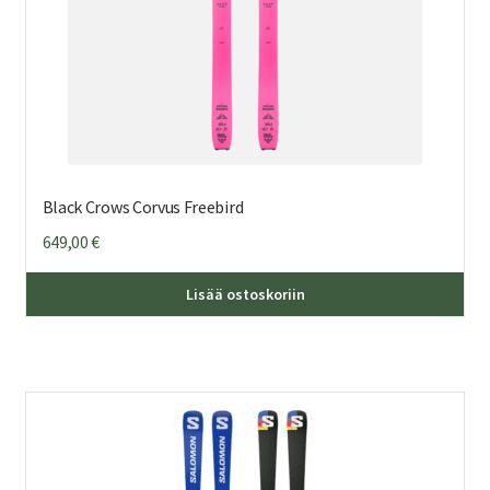
Black Crows Corvus Freebird
649,00
€
Täl
Lisää ostoskoriin
tuo
on
us
mu
Voi
teh
val