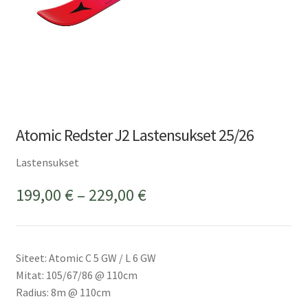
Atomic Redster J2 Lastensukset 25/26
Lastensukset
Hintaluokka:
199,00
€
–
229,00
€
199,00 €
-
Siteet: Atomic C 5 GW / L 6 GW
229,00 €
Mitat: 105/67/86 @ 110cm
Radius: 8m @ 110cm