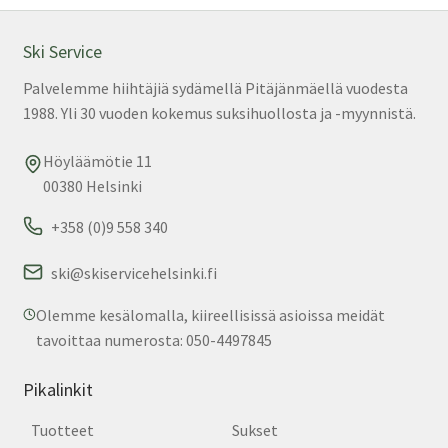
tuo
sivu
Ski Service
Palvelemme hiihtäjiä sydämellä Pitäjänmäellä vuodesta
1988. Yli 30 vuoden kokemus suksihuollosta ja -myynnistä.
Höyläämötie 11
00380 Helsinki
+358 (0)9 558 340
ski@skiservicehelsinki.fi
Olemme kesälomalla, kiireellisissä asioissa meidät
tavoittaa numerosta: 050-4497845
Pikalinkit
Tuotteet
Sukset