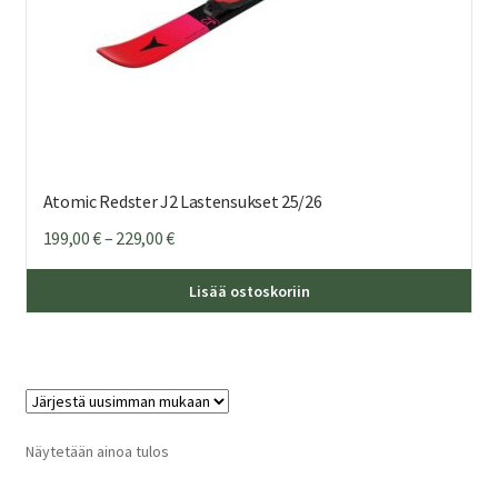
Atomic Redster J2 Lastensukset 25/26
Hintaluokka:
199,00
€
–
229,00
€
199,00 €
Täl
-
Lisää ostoskoriin
tuo
229,00 €
on
us
mu
Voi
teh
Näytetään ainoa tulos
val