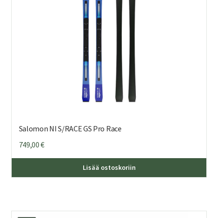
Salomon NI S/RACE GS Pro Race
749,00
€
Täl
Lisää ostoskoriin
tuo
on
us
mu