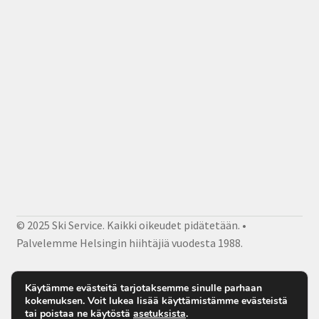
© 2025 Ski Service. Kaikki oikeudet pidätetään. •
Palvelemme Helsingin hiihtäjiä vuodesta 1988.
Facebook
Instagram
Sähköposti
Käytämme evästeitä tarjotaksemme sinulle parhaan
kokemuksen. Voit lukea lisää käyttämistämme evästeistä
tai poistaa ne käytöstä
asetuksista
.