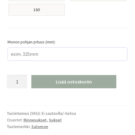
160
Monon pohjan pituus (mm):
Salomon
Lisää ostoskoriin
NI
S/RACE
SL
Pro
Tuotetunnus (SKU):
Ei saatavilla/-tietoa
Race
Osastot:
Rinnesukset
,
Sukset
määrä
Tuotemerkki:
Salomon