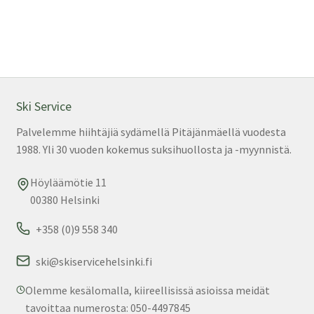
1349,00 €.
899,00 €.
on
us
mu
Voi
teh
val
Ski Service
tuo
Palvelemme hiihtäjiä sydämellä Pitäjänmäellä vuodesta
sivu
1988. Yli 30 vuoden kokemus suksihuollosta ja -myynnistä.
Höyläämötie 11
00380 Helsinki
+358 (0)9 558 340
ski@skiservicehelsinki.fi
Olemme kesälomalla, kiireellisissä asioissa meidät
tavoittaa numerosta: 050-4497845