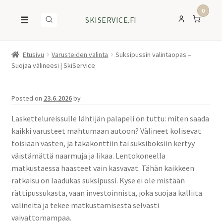
0
☰
SKISERVICE.FI
Etusivu
Varusteiden valinta
Suksipussin valintaopas –
Suojaa välineesi | SkiService
Posted on
23.6.2026
by
Laskettelureissulle lähtijän palapeli on tuttu: miten saada
kaikki varusteet mahtumaan autoon? Välineet kolisevat
toisiaan vasten, ja takakonttiin tai suksiboksiin kertyy
väistämättä naarmuja ja likaa. Lentokoneella
matkustaessa haasteet vain kasvavat. Tähän kaikkeen
ratkaisu on laadukas suksipussi. Kyse ei ole mistään
rättipussukasta, vaan investoinnista, joka suojaa kalliita
välineitä ja tekee matkustamisesta selvästi
vaivattomampaa.