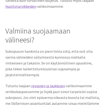
tärkeitä kuin turvallinen kuljetus. Tutustu myös laajaan
huoltotarvikkeiden
valikoimaamme.
Valmiina suojaamaan
välineesi?
Suksipussin hankinta on pieni hinta siitä, että voit olla
varma välineidesi säilymisestä kunnossa matkalla
rinteeseen ja takaisin. Se on käytännöllinen apuväline,
joka tekee laskettelureissuistasi sujuvampia ja
järjestelmällisempiä.
Tutustu laajaan
reppujen ja laukkujen
valikoimaamme
verkkokaupassamme ja löydä juuri sinun tarpeisiisi sopiva
suksipussi. Jos olet epävarma oikeasta koosta tai mallista,
me SkiServicen asiantuntijat autamme sinua mielellämme