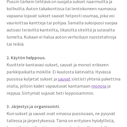
Pussin tärkein tehtävä on suojata sukset naarmuilta ja
kolhuilta. Auton takakontissa tai lentokoneen ruumassa
vapaana lojuvat sukset saavat helposti osumaa, joka voi
vaurioittaa kantteja tai pohjaa. Samalla suksipussi suojaa
autoasi teräviltä kanteilta, likaisilta siteiltä ja sulavalta
lumelta. Kukaan ei halua auton verhoiluun ruostetahroja
tai reikiä.
2. Käytön helppous.
Kuvittele kantavasi sukset, sauvat ja monot erikseen
parkkipaikalta mökille. Ei kuulosta kätevältä. Hyvässä
pussissa kuljetat sukset ja
sauvat
siististi yhtenä pakettina
olalla, jolloin kädet vapautuvat kantamaan
monoja
ja
reppua. Siirtymät sujuvat heti leppoisammin.
3. Järjestys ja organisointi.
Kun sukset ja sauvat ovat omassa pussissaan, ne pysyvät
tallessa ja järjestyksessä. Tämä on erityisen hyödyllistä,