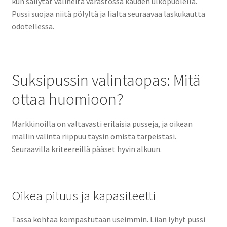
kun säilytät välineitä varastossa kauden ulkopuolella.
Pussi suojaa niitä pölyltä ja lialta seuraavaa laskukautta
odotellessa.
Suksipussin valintaopas: Mitä
ottaa huomioon?
Markkinoilla on valtavasti erilaisia pusseja, ja oikean
mallin valinta riippuu täysin omista tarpeistasi.
Seuraavilla kriteereillä pääset hyvin alkuun.
Oikea pituus ja kapasiteetti
Tässä kohtaa kompastutaan useimmin. Liian lyhyt pussi