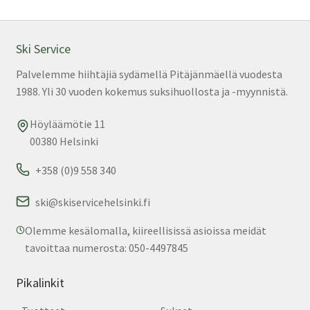
Ski Service
Palvelemme hiihtäjiä sydämellä Pitäjänmäellä vuodesta
1988. Yli 30 vuoden kokemus suksihuollosta ja -myynnistä.
Höyläämötie 11
00380 Helsinki
+358 (0)9 558 340
ski@skiservicehelsinki.fi
Olemme kesälomalla, kiireellisissä asioissa meidät
tavoittaa numerosta: 050-4497845
Pikalinkit