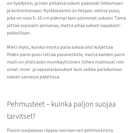
on hyödytön, ja liian pitkässä sukset pääsevät liikkumaan
ja kolhiintumaan. Nyrkkisääntö on helppo: valitse pussi,
joka on noin 5–10 cm pidempi kuin pisimmät suksesi. Tämä
jättää sopivasti pelivaraa, mutta pitää sukset napakasti
paikoillaan.
Mieti myös, kuinka monta paria suksia aiot kuljettaa.
Yhden parin pussi riittää päiväretkille, mutta kahden parin
malli on yllättävän monikäyttöinen. Siihen mahtuvat niin
omat rinne- ja vapaalaskusukset kuin vaikka pariskunnan
sukset samassa paketissa.
Pehmusteet – kuinka paljon suojaa
tarvitset?
Pussin suojaavuus riippuu suoraan sen pehmusteista.