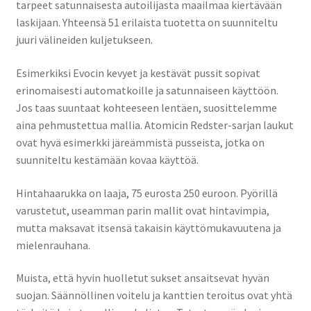
tarpeet satunnaisesta autoilijasta maailmaa kiertävään
laskijaan. Yhteensä 51 erilaista tuotetta on suunniteltu
juuri välineiden kuljetukseen.
Esimerkiksi Evocin kevyet ja kestävät pussit sopivat
erinomaisesti automatkoille ja satunnaiseen käyttöön.
Jos taas suuntaat kohteeseen lentäen, suosittelemme
aina pehmustettua mallia. Atomicin Redster-sarjan laukut
ovat hyvä esimerkki järeämmistä pusseista, jotka on
suunniteltu kestämään kovaa käyttöä.
Hintahaarukka on laaja, 75 eurosta 250 euroon. Pyörillä
varustetut, useamman parin mallit ovat hintavimpia,
mutta maksavat itsensä takaisin käyttömukavuutena ja
mielenrauhana.
Muista, että hyvin huolletut sukset ansaitsevat hyvän
suojan. Säännöllinen voitelu ja kanttien teroitus ovat yhtä