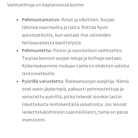
Vaihtoehtoja on käytännössä kolme:
Pehmustamaton:
Kevyt ja edullinen. Suojaa
lähinnä naarmuilta ja lialta. Riittää hyvin
automatkoille, kun vastaat itse välineiden
hellävaraisesta käsittelystä.
Pehmustettu:
Yleisin ja suositelluin vaihtoehto.
Tarjoaa kunnon suojan iskuja ja kolhuja vastaan.
Kokemuksemme mukaan tämä on ehdoton valinta
lentomatkoille.
Pyörillä varustettu:
Raskaansarjan suojelija. Nämä
ovat usein jäykempiä, paksusti pehmustettuja ja
varustettu pyörillä, jotka tekevät isonkin lastin
liikuttelusta lentokentällä vaivatonta. Jos lennät
laskettelukohteisiin säännöllisesti, tämä on paras
investointi.