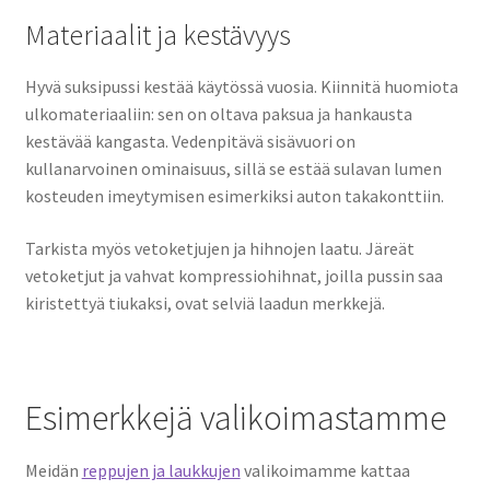
Materiaalit ja kestävyys
Hyvä suksipussi kestää käytössä vuosia. Kiinnitä huomiota
ulkomateriaaliin: sen on oltava paksua ja hankausta
kestävää kangasta. Vedenpitävä sisävuori on
kullanarvoinen ominaisuus, sillä se estää sulavan lumen
kosteuden imeytymisen esimerkiksi auton takakonttiin.
Tarkista myös vetoketjujen ja hihnojen laatu. Järeät
vetoketjut ja vahvat kompressiohihnat, joilla pussin saa
kiristettyä tiukaksi, ovat selviä laadun merkkejä.
Esimerkkejä valikoimastamme
Meidän
reppujen ja laukkujen
valikoimamme kattaa