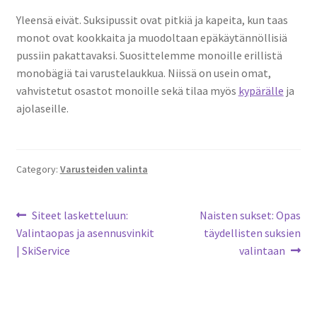
Yleensä eivät. Suksipussit ovat pitkiä ja kapeita, kun taas
monot ovat kookkaita ja muodoltaan epäkäytännöllisiä
pussiin pakattavaksi. Suosittelemme monoille erillistä
monobägiä tai varustelaukkua. Niissä on usein omat,
vahvistetut osastot monoille sekä tilaa myös
kypärälle
ja
ajolaseille.
Category:
Varusteiden valinta
Artikkelien
Previous
Next
Siteet lasketteluun:
Naisten sukset: Opas
post:
post:
Valintaopas ja asennusvinkit
täydellisten suksien
selaus
| SkiService
valintaan