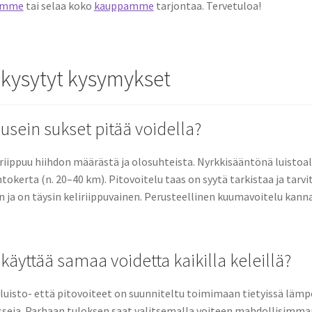
amme
tai selaa koko
kauppamme
tarjontaa. Tervetuloa!
 kysytyt kysymykset
usein sukset pitää voidella?
 riippuu hiihdon määrästä ja olosuhteista. Nyrkkisääntönä luistoal
tokerta (n. 20–40 km). Pitovoitelu taas on syytä tarkistaa ja tarvit
a on täysin keliriippuvainen. Perusteellinen kuumavoitelu kannat
käyttää samaa voidetta kaikilla keleillä?
ä luisto- että pitovoiteet on suunniteltu toimimaan tietyissä lämpö
eja. Parhaan tuloksen saat valitsemalla voiteen mahdollisimman 