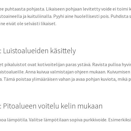
ee puhtaasta pohjasta. Likaiseen pohjaan levitetty voide ei toimi 
toaineella ja kuituliinalla. Pyyhi aine huolellisesti pois. Puhdista 
s ne eivät ole selvästi likaiset.
: Luistoalueiden käsittely
 pikaluistot ovat kotivoitelijan paras ystävä. Ravista pulloa hyvin
istoalueille. Anna kuivua valmistajan ohjeen mukaan. Kuivumisen jä
la. Tämä poistaa ylimääräisen vahan ja avaa pohjan kuviota, mikä p
: Pitoalueen voitelu kelin mukaan
koa lämpötila. Valitse lämpötilaan sopiva purkkivoide. Esimerkiksi