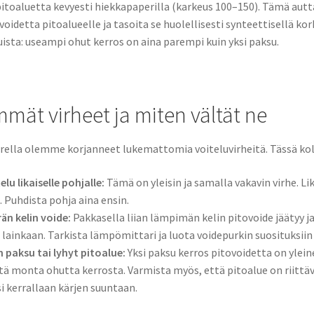
itoaluetta kevyesti hiekkapaperilla (karkeus 100–150). Tämä aut
voidetta pitoalueelle ja tasoita se huolellisesti synteettisellä kor
sta: useampi ohut kerros on aina parempi kuin yksi paksu.
mmät virheet ja miten vältät ne
rrella olemme korjanneet lukemattomia voiteluvirheitä. Tässä ko
elu likaiselle pohjalle:
Tämä on yleisin ja samalla vakavin virhe. L
. Puhdista pohja aina ensin.
än kelin voide:
Pakkasella liian lämpimän kelin pitovoide jäätyy ja 
 lainkaan. Tarkista lämpömittari ja luota voidepurkin suosituksiin
n paksu tai lyhyt pitoalue:
Yksi paksu kerros pitovoidetta on yleine
tä monta ohutta kerrosta. Varmista myös, että pitoalue on riittävä
i kerrallaan kärjen suuntaan.