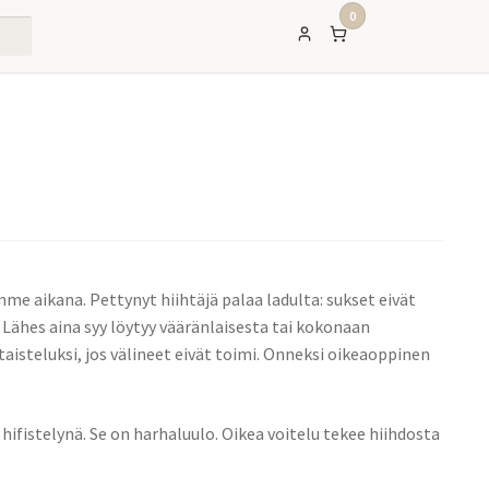
0
me aikana. Pettynyt hiihtäjä palaa ladulta: sukset eivät
. Lähes aina syy löytyy vääränlaisesta tai kokonaan
taisteluksi, jos välineet eivät toimi. Onneksi oikeaoppinen
 hifistelynä. Se on harhaluulo. Oikea voitelu tekee hiihdosta