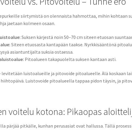
voitelu vs. Pitovoitelu – Tunne ero
purkeille siirtymistä on olennaista hahmottaa, mihin kohtaan suk
ohja jaetaan kolmeen osaan.
uistoalue:
Suksen kärjestä noin 50–70 cm siteen etuosan suuntaa
alue:
Siteen etuosasta kantapään taakse. Nyrkkisääntönä pitoalu
kysyä asiantuntijalta suksia ostaessa.
luistoalue:
Pitoalueen takapuolelta suksen kantaan asti.
 levitetään luistoalueille ja pitovoide pitoalueelle. Älä koskaan la
 hiihtopäivä. Luistovoide pitoalueella tappaa pidon täysin, ja pitov
n voitelu kotona: Pikaopas aloitteli
lla pärjää pitkälle, kunhan perusasiat ovat hallussa. Tällä prosess