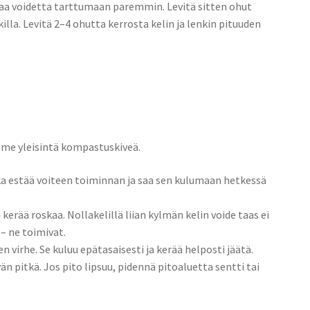
taa voidetta tarttumaan paremmin. Levitä sitten ohut
killa. Levitä 2–4 ohutta kerrosta kelin ja lenkin pituuden
lme yleisintä kompastuskiveä.
ika estää voiteen toiminnan ja saa sen kulumaan hetkessä
kerää roskaa. Nollakelillä liian kylmän kelin voide taas ei
 – ne toimivat.
n virhe. Se kuluu epätasaisesti ja kerää helposti jäätä.
n pitkä. Jos pito lipsuu, pidennä pitoaluetta sentti tai