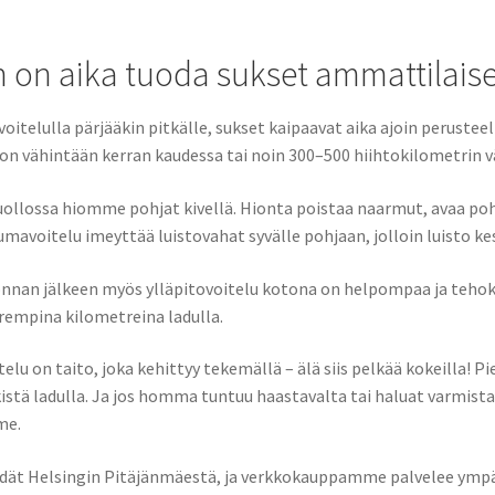
in on aika tuoda sukset ammattilai
voitelulla pärjääkin pitkälle, sukset kaipaavat aika ajoin perus
n vähintään kerran kaudessa tai noin 300–500 hiihtokilometrin vä
llossa hiomme pohjat kivellä. Hionta poistaa naarmut, avaa pohj
mavoitelu imeyttää luistovahat syvälle pohjaan, jolloin luisto k
onnan jälkeen myös ylläpitovoitelu kotona on helpompaa ja tehokk
rempina kilometreina ladulla.
telu on taito, joka kehittyy tekemällä – älä siis pelkää kokeilla! Pi
kistä ladulla. Ja jos homma tuntuu haastavalta tai haluat varmis
me.
dät Helsingin Pitäjänmäestä, ja verkkokauppamme palvelee ympä