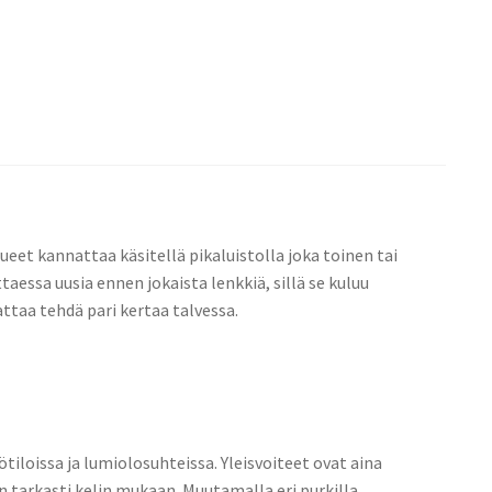
ueet kannattaa käsitellä pikaluistolla joka toinen tai
taessa uusia ennen jokaista lenkkiä, sillä se kuluu
taa tehdä pari kertaa talvessa.
tiloissa ja lumiolosuhteissa. Yleisvoiteet ovat aina
tarkasti kelin mukaan. Muutamalla eri purkilla