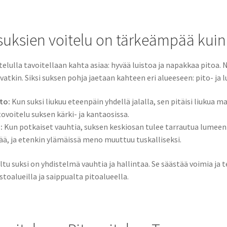
 suksien voitelu on tärkeämpää kui
telulla tavoitellaan kahta asiaa: hyvää luistoa ja napakkaa pitoa. 
vatkin. Siksi suksen pohja jaetaan kahteen eri alueeseen: pito- ja lu
to:
Kun suksi liukuu eteenpäin yhdellä jalalla, sen pitäisi liukua 
tovoitelu suksen kärki- ja kantaosissa.
:
Kun potkaiset vauhtia, suksen keskiosan tulee tarrautua lumeen
ää, ja etenkin ylämäissä meno muuttuu tuskalliseksi.
ltu suksi on yhdistelmä vauhtia ja hallintaa. Se säästää voimia ja 
istoalueilla ja saippualta pitoalueella.