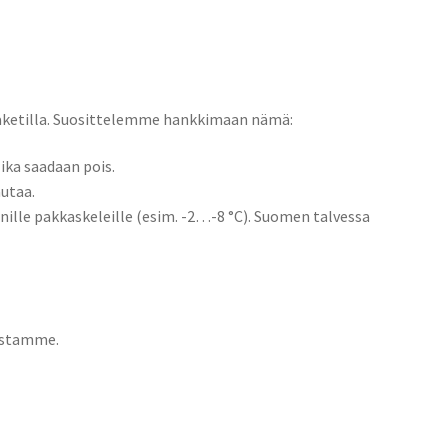
epaketilla. Suosittelemme hankkimaan nämä:
lika saadaan pois.
autaa.
nille pakkaskeleille (esim. -2…-8 °C). Suomen talvessa
astamme.