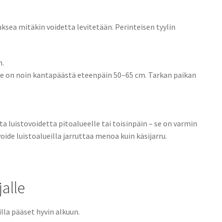
sea mitäkin voidetta levitetään. Perinteisen tyylin
n.
e on noin kantapäästä eteenpäin 50–65 cm. Tarkan paikan
ita luistovoidetta pitoalueelle tai toisinpäin – se on varmin
oide luistoalueilla jarruttaa menoa kuin käsijarru.
jalle
illa pääset hyvin alkuun.