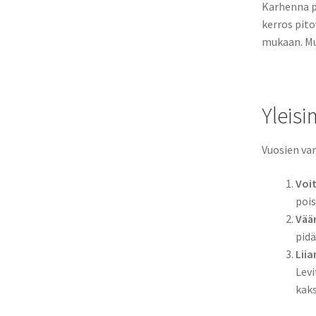
Karhenna p
kerros pito
mukaan. Mui
Yleisi
Vuosien va
Voit
pois
Väär
pidä
Liia
Levi
kaks