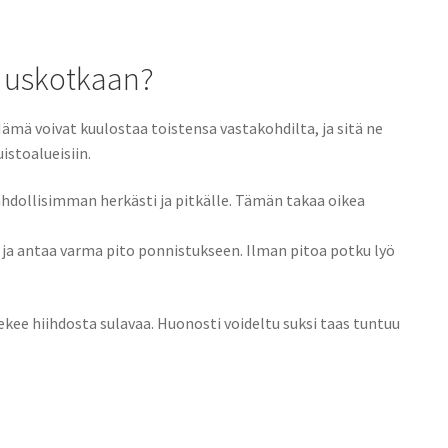
n uskotkaan?
Nämä voivat kuulostaa toistensa vastakohdilta, ja sitä ne
istoalueisiin.
mahdollisimman herkästi ja pitkälle. Tämän takaa oikea
 ja antaa varma pito ponnistukseen. Ilman pitoa potku lyö
tekee hiihdosta sulavaa. Huonosti voideltu suksi taas tuntuu