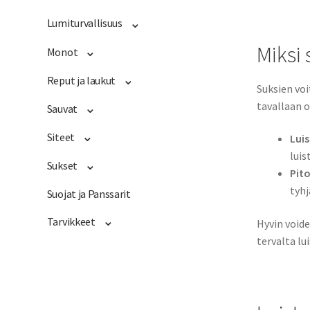
Lumiturvallisuus
Miksi
Monot
Reput ja laukut
Suksien voi
tavallaan o
Sauvat
Siteet
Luis
luis
Sukset
Pito
tyhj
Suojat ja Panssarit
Tarvikkeet
Hyvin voide
tervalta lu