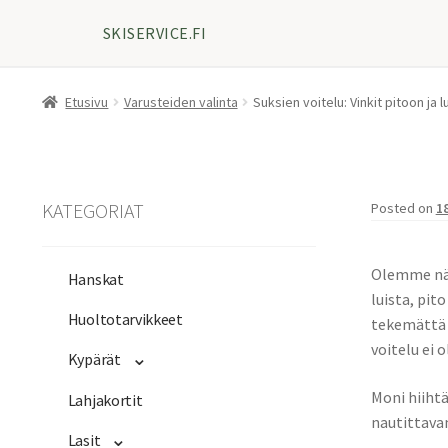
SKISERVICE.FI
Etusivu
Varusteiden valinta
Suksien voitelu: Vinkit pitoon ja 
KATEGORIAT
Posted on
1
Olemme nähn
Hanskat
luista, pit
Huoltotarvikkeet
tekemättä
voitelu ei o
Kypärät
Moni hiihtä
Lahjakortit
nautittava
Lasit