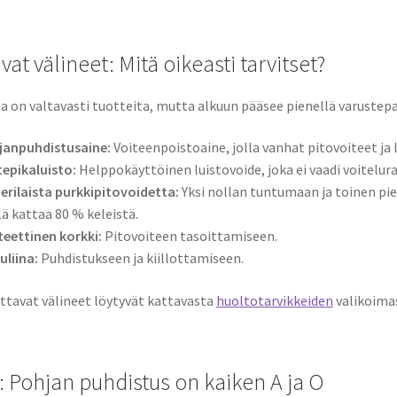
vat välineet: Mitä oikeasti tarvitset?
la on valtavasti tuotteita, mutta alkuun pääsee pienellä varust
janpuhdistusaine:
Voiteenpoistoaine, jolla vanhat pitovoiteet ja 
epikaluisto:
Helppokäyttöinen luistovoide, joka ei vaadi voitelur
 erilaista purkkipitovoidetta:
Yksi nollan tuntumaan ja toinen pie
lä kattaa 80 % keleistä.
eettinen korkki:
Pitovoiteen tasoittamiseen.
uliina:
Puhdistukseen ja kiillottamiseen.
ittavat välineet löytyvät kattavasta
huoltotarvikkeiden
valikoim
: Pohjan puhdistus on kaiken A ja O