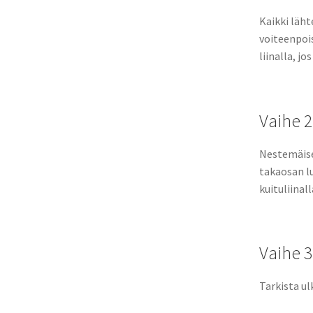
Kaikki läht
voiteenpois
liinalla, jo
Vaihe 2
Nestemäiset
takaosan lu
kuituliinal
Vaihe 3
Tarkista ul