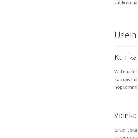
valikoima
Usein
Kuinka 
Voiteluväli
kolmas hiih
nopeammin j
Voinko 
Ei voi. Sek
kompromiss