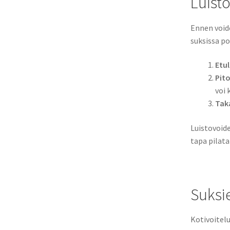
Luisto
Ennen voide
suksissa p
Etul
Pito
voi 
Taka
Luistovoide
tapa pilata
Suksie
Kotivoitelu