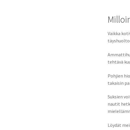
Millo
Vaikka koti
täyshuoltoo
Ammattihuo
tehtävä kuu
Pohjien hi
takaisin pa
Suksien voi
nautit het
mielelläm
Löydät mei