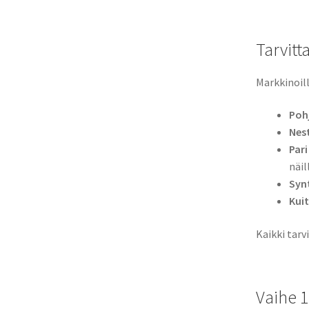
Tarvitta
Markkinoil
Poh
Nest
Pari
näil
Synt
Kuit
Kaikki tarv
Vaihe 1