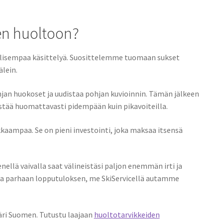
sen huoltoon?
teellisempaa käsittelyä. Suosittelemme tuomaan sukset
lein.
an huokoset ja uudistaa pohjan kuvioinnin. Tämän jälkeen
estää huomattavasti pidempään kuin pikavoiteilla.
aampaa. Se on pieni investointi, joka maksaa itsensä
enellä vaivalla saat välineistäsi paljon enemmän irti ja
taa parhaan lopputuloksen, me SkiServicellä autamme
ri Suomen. Tutustu laajaan
huoltotarvikkeiden