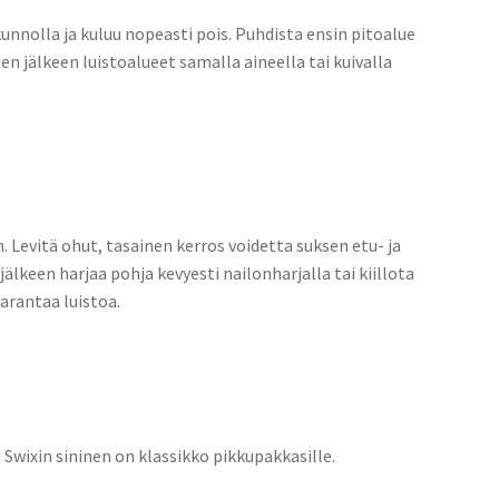
kunnolla ja kuluu nopeasti pois. Puhdista ensin pitoalue
sen jälkeen luistoalueet samalla aineella tai kuivalla
. Levitä ohut, tasainen kerros voidetta suksen etu- ja
lkeen harjaa pohja kevyesti nailonharjalla tai kiillota
arantaa luistoa.
 Swixin sininen on klassikko pikkupakkasille.