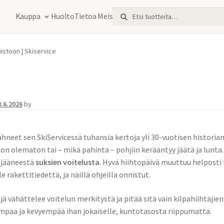
Etsi:
Haku
Kauppa
Huolto
Tietoa Meistä
luistoon | Skiservice
8.6.2026
by
eet sen SkiServicessä tuhansia kertoja yli 30-vuotisen historiam
o on olematon tai – mikä pahinta – pohjiin kerääntyy jäätä ja lunta
 jääneestä
suksien voitelusta
. Hyvä hiihtopäivä muuttuu helposti 
le rakettitiedettä, ja näillä ohjeilla onnistut.
jä vähättelee voitelun merkitystä ja pitää sitä vain kilpahiihtäjien
mpaa ja kevyempää ihan jokaiselle, kuntotasosta riippumatta.