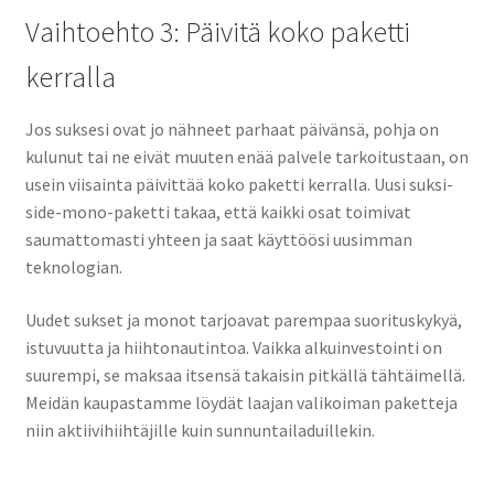
Vaihtoehto 3: Päivitä koko paketti
kerralla
Jos suksesi ovat jo nähneet parhaat päivänsä, pohja on
kulunut tai ne eivät muuten enää palvele tarkoitustaan, on
usein viisainta päivittää koko paketti kerralla. Uusi suksi-
side-mono-paketti takaa, että kaikki osat toimivat
saumattomasti yhteen ja saat käyttöösi uusimman
teknologian.
Uudet sukset ja monot tarjoavat parempaa suorituskykyä,
istuvuutta ja hiihtonautintoa. Vaikka alkuinvestointi on
suurempi, se maksaa itsensä takaisin pitkällä tähtäimellä.
Meidän kaupastamme löydät laajan valikoiman paketteja
niin aktiivihiihtäjille kuin sunnuntailaduillekin.